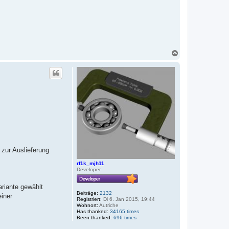
N
a
c
h
o
b
e
n
zur Auslieferung
rf1k_mjh11
Developer
ariante gewählt
Beiträge:
2132
iner
Registriert:
Di 6. Jan 2015, 19:44
Wohnort:
Autriche
Has thanked:
34165 times
Been thanked:
696 times