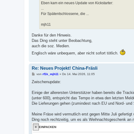
a
Eben kam ein neues Update von Kickstarter:
g
...
Für Spätentschlossene, die ...
mjh11
Danke für den Hinweis.
Das Ding steht unter Beobachtung,
auch die soz. Medien.
Englisch wäre unbequem, aber nicht sofort tötlich.
Re: Neues Projekt! China-Fräsli
B
von
rf1k_mjh11
»
Do 14. Mai 2026, 11:05
e
i
Zwischenupdate:
t
r
a
Einige der allerersten Unterstützer haben bereits die Trac
g
(unter 600), entspricht das Tempo in etwa den letzten Mel
Die Lieferungen gehen (zumindest nach EU und Nord- und S
Meine Fräse wird vermutlich erst gegen Mitte Juli geferti
Ding noch rechtzeitig, um es als Weihnachtsgeschenk an m
EINPACKEN