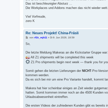
Das ist beschleunigter Absturz ...
Die Workplaces und Addons machen das nicht wieder wett
Viel Vorfreude,
zero K
Re: Neues Projekt! China-Fräsli
B
von
rf1k_mjh11
»
Di 9. Jun 2026, 18:59
e
i
So,
t
r
a
Die letzte Meldung Makeras an die Kickstarter Gruppe war:
g
All Z1 shipments will be completed this week
Z1 Pro shipments begin next week — thank you for you
Somit gehen die letzten Lieferungen der
NICHT
-Pro-Versio
kommen werden.
Da es sich bei mir um eine Pro Variante handelt, kommt l
Makera hat hier scheinbar einiges an Zeit wieder gutgemac
hatten. Somit kommen immer noch an die 4500 Kunden vor 
Urlaubsabwesenheit eintreffen.
Die ersten Videos der zufriedenen Kunden gibt es bereits i