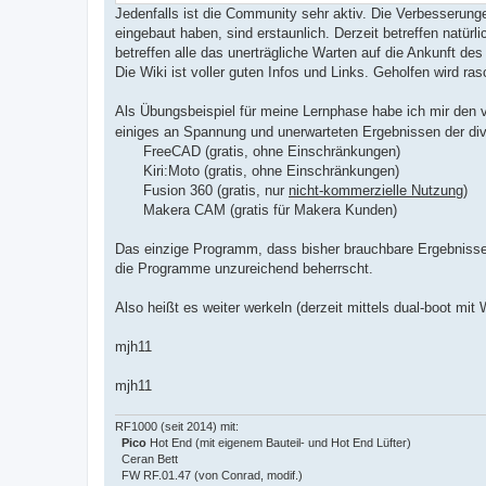
Jedenfalls ist die Community sehr aktiv. Die Verbesserungen
eingebaut haben, sind erstaunlich. Derzeit betreffen natür
betreffen alle das unerträgliche Warten auf die Ankunft de
Die Wiki ist voller guten Infos und Links. Geholfen wird r
Als Übungsbeispiel für meine Lernphase habe ich mir den 
einiges an Spannung und unerwarteten Ergebnissen der di
FreeCAD (gratis, ohne Einschränkungen)
Kiri:Moto (gratis, ohne Einschränkungen)
Fusion 360 (gratis, nur
nicht-kommerzielle Nutzung
)
Makera CAM (gratis für Makera Kunden)
Das einzige Programm, dass bisher brauchbare Ergebnisse
die Programme unzureichend beherrscht.
Also heißt es weiter werkeln (derzeit mittels dual-boot mit
mjh11
mjh11
RF1000 (seit 2014) mit:
Pico
Hot End (mit eigenem Bauteil- und Hot End Lüfter)
Ceran Bett
FW RF.01.47 (von Conrad, modif.)