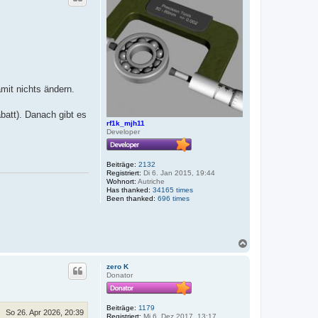
o
b
e
n
mit nichts ändern.
batt). Danach gibt es
rf1k_mjh11
Developer
Beiträge:
2132
Registriert:
Di 6. Jan 2015, 19:44
Wohnort:
Autriche
Has thanked:
34165 times
Been thanked:
696 times
N
a
c
zero K
h
Donator
o
b
e
Beiträge:
1179
n
So 26. Apr 2026, 20:39
Registriert:
Mi 6. Dez 2017, 13:17