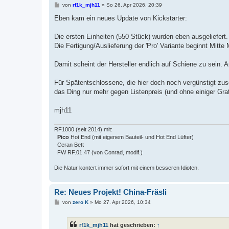
B
von
rf1k_mjh11
»
So 26. Apr 2026, 20:39
e
i
Eben kam ein neues Update von Kickstarter:
t
r
a
Die ersten Einheiten (550 Stück) wurden eben ausgeliefert.
g
Die Fertigung/Auslieferung der 'Pro' Variante beginnt Mitte
Damit scheint der Hersteller endlich auf Schiene zu sein. 
Für Spätentschlossene, die hier doch noch vergünstigt zusc
das Ding nur mehr gegen Listenpreis (und ohne einiger Gra
mjh11
RF1000 (seit 2014) mit:
Pico
Hot End (mit eigenem Bauteil- und Hot End Lüfter)
Ceran Bett
FW RF.01.47 (von Conrad, modif.)
Die Natur kontert immer sofort mit einem besseren Idioten.
Re: Neues Projekt! China-Fräsli
B
von
zero K
»
Mo 27. Apr 2026, 10:34
e
i
t
rf1k_mjh11
hat geschrieben:
↑
r