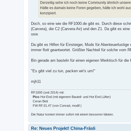
Derzeitig sehe ich noch keine Community ähnlich unserer
Hätte es damals keine Foren gegeben, hätte ich wohl a
konzipiert.
Doch, so eine wie die RF1000.de gibt es. Durch diese schm
(Carvera), die C2 (Carvera Air) und den Z1. Da gibt es ei
usw.
Da gibt es Hilfen für Einsteiger, Mods für Abenteuerlustige
immer flott geantwortet. Größter Nachteil für solche vom RF
Bin gerade am basteln für einen eigenen Werktisch für di
"Es gibt viel zu tun, packen wir's um!"
mjh11
RF1000 (seit 2014) mit:
Pico
Hot End (mit eigenem Bauteil- und Hot End Lüfter)
Ceran Bett
FW RF.01.47 (von Conrad, modif.)
Die Natur kontert immer sofort mit einem besseren Idioten.
Re: Neues Projekt! China-Fräsli