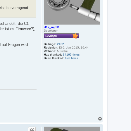
eise hervorragend
behandelt, die C1
rf1k_mjh11
er ist es Firmware?),
Developer
Beiträge:
2132
d auf Fragen wird
Registriert:
Di 6. Jan 2015, 19:44
Wohnort:
Autriche
Has thanked:
34165 times
Been thanked:
696 times
N
a
c
h