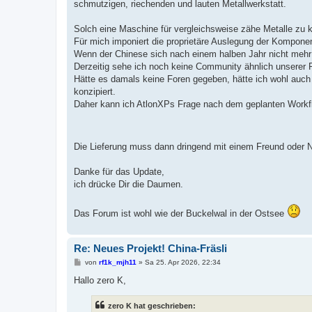
schmutzigen, riechenden und lauten Metallwerkstatt.
Solch eine Maschine für vergleichsweise zähe Metalle zu k
Für mich imponiert die proprietäre Auslegung der Kompone
Wenn der Chinese sich nach einem halben Jahr nicht mehr 
Derzeitig sehe ich noch keine Community ähnlich unserer 
Hätte es damals keine Foren gegeben, hätte ich wohl auc
konzipiert.
Daher kann ich AtlonXPs Frage nach dem geplanten Workf
Die Lieferung muss dann dringend mit einem Freund oder 
Danke für das Update,
ich drücke Dir die Daumen.
Das Forum ist wohl wie der Buckelwal in der Ostsee
Re: Neues Projekt! China-Fräsli
B
von
rf1k_mjh11
»
Sa 25. Apr 2026, 22:34
e
i
Hallo zero K,
t
r
a
zero K hat geschrieben:
g