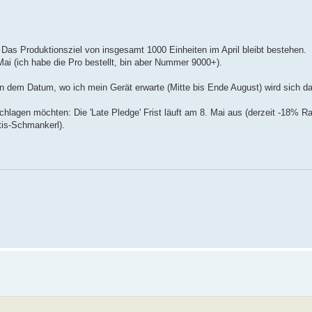
 Das Produktionsziel von insgesamt 1000 Einheiten im April bleibt bestehen.
 Mai (ich habe die Pro bestellt, bin aber Nummer 9000+).
An dem Datum, wo ich mein Gerät erwarte (Mitte bis Ende August) wird sich da
hlagen möchten: Die 'Late Pledge' Frist läuft am 8. Mai aus (derzeit -18% Ra
tis-Schmankerl).