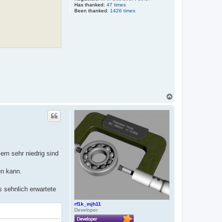
Has thanked:
47 times
Been thanked:
1426 times
N
a
c
h
o
b
e
n
ern sehr niedrig sind
en kann.
s sehnlich erwartete
rf1k_mjh11
Developer