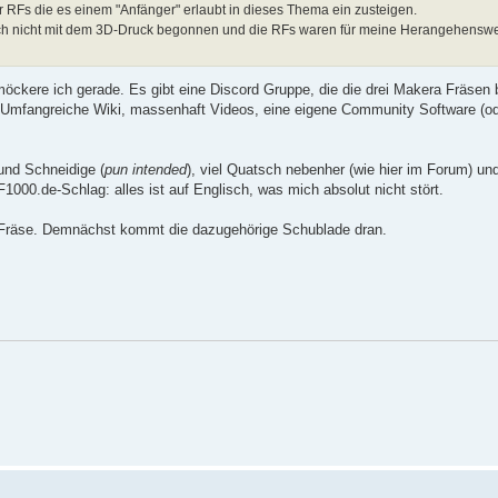
 RFs die es einem "Anfänger" erlaubt in dieses Thema ein zusteigen.
uch nicht mit dem 3D-Druck begonnen und die RFs waren für meine Herangehensw
öckere ich gerade. Es gibt eine Discord Gruppe, die die drei Makera Fräsen 
ne Umfangreiche Wiki, massenhaft Videos, eine eigene Community Software (od
 und Schneidige (
pun intended
), viel Quatsch nebenher (wie hier im Forum) un
1000.de-Schlag: alles ist auf Englisch, was mich absolut nicht stört.
e Fräse. Demnächst kommt die dazugehörige Schublade dran.