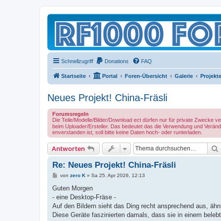
Schnellzugriff
Donations
FAQ
Startseite
Portal
Foren-Übersicht
Galerie
Projekt
Neues Projekt! China-Fräsli
Forumsregeln
Die Teile/Modelle/Bilder/Download ect dürfen nur für private Zwecke 
beim Uploader/Ersteller. Das bedeutet das die Verwendung und Verände
enverstanden ist, soll bitte keine Daten hoch- oder runterladen.
Antworten
Re: Neues Projekt! China-Fräsli
B
von
zero K
»
Sa 25. Apr 2026, 12:13
e
i
Guten Morgen
t
- eine Desktop-Fräse -
r
a
Auf den Bildern sieht das Ding recht ansprechend aus, äh
g
Diese Geräte faszinierten damals, dass sie in einem beleb