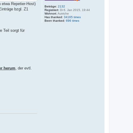
n etwa Repetier-Host)
Beiträge:
2132
Einträge bzgl. Z1
Registriert:
Di 6. Jan 2015, 19:44
Wohnort:
Autriche
Has thanked:
34165 times
Been thanked:
696 times
 Teil sorgt für
ger herum
, der evtl.