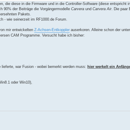
, die diese in die Firmware und in die Controller-Software (diese entspricht i
lich 90% der Beiträge die Vorgängermodelle
Carvera
und
Carvera Air
. Die paar 
s ersehnten Pakets.
asch - wie seinerzeit im RF1000.de Forum.
von mir entwickelten
Z-Achsen-Entkoppler
auserkoren. Alleine schon der untere
versen CAM Programme. Versucht habe ich bisher:
 lieferte, war Fusion - wobei bemerkt werden muss:
hier werkelt ein Anfän
 Win8.1 oder Win10),