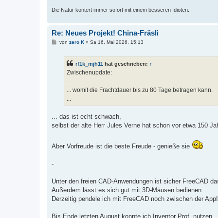
Die Natur kontert immer sofort mit einem besseren Idioten.
Re: Neues Projekt! China-Fräsli
B
von
zero K
»
Sa 16. Mai 2026, 15:13
e
i
t
rf1k_mjh11
hat geschrieben:
↑
r
a
Zwischenupdate:
g
...
... womit die Frachtdauer bis zu 80 Tage betragen kann.
...
... das ist echt schwach,
selbst der alte Herr Jules Verne hat schon vor etwa 150 Ja
Aber Vorfreude ist die beste Freude - genieße sie
-
Unter den freien CAD-Anwendungen ist sicher FreeCAD das
Außerdem lässt es sich gut mit 3D-Mäusen bedienen.
Derzeitig pendele ich mit FreeCAD noch zwischen der App
Bis Ende letzten August konnte ich Inventor Prof. nutzen.