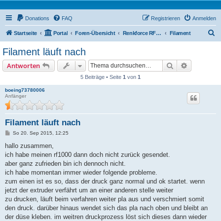
Donations
FAQ
Registrieren
Anmelden
S
Startseite
Portal
Foren-Übersicht
Renkforce RF1000 Forum
Filament
u
Filament läuft nach
c
Suche
Erweiterte
Antworten
h
5 Beiträge • Seite
1
von
1
e
boeing73780006
Anfänger
Filament läuft nach
B
So 20. Sep 2015, 12:25
e
i
hallo zusammen,
t
ich habe meinen rf1000 dann doch nicht zurück gesendet.
r
a
aber ganz zufrieden bin ich dennoch nicht.
g
ich habe momentan immer wieder folgende probleme.
zum einen ist es so, dass der druck ganz normal und ok startet. wenn
jetzt der extruder verfährt um an einer anderen stelle weiter
zu drucken, läuft beim verfahren weiter pla aus und verschmiert somit
den druck. darüber hinaus wendet sich das pla nach oben und bleibt an
der düse kleben. im weitren druckprozess löst sich dieses dann wieder