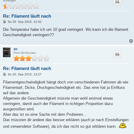
Anfänger
Re: Filament läuft nach
B
So 20. Sep 2015, 12:42
e
i
Die Temperatur habe ich um 10 grad verringert. Wo kann ich die filament
t
Geschwindigkeit verringern??
r
a
g
3D
Profi 3D-Drucker
Re: Filament läuft nach
B
So 20. Sep 2015, 13:27
e
i
Filamentgeschwindigkeit hängt doch von verschiedenen Faktoren ab wie
t
Filamentart, Dicke, Druckgeschwindigkeit etc. Das eine hat ja Einfluss
r
a
auf das andere.
g
Allgemein die Geschwindigkeit müsste man wohl erstmal etwas
verringern, damit auch der Filament in richtigen Proportion dazu
ausgestoßen wird.
Aber das ist so eine Sache mit dem Probieren…
Das müssten dir andere das besser erklären (auch je nach Einstellungen
und verwendeter Software), da ich das nicht so gut erklären kann.