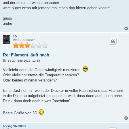
und der druck ist wieder unsauber.
wäre super wenn mir jemand mal einen tipp hierzu geben könnte.
gruss
andre
3D
Profi 3D-Drucker
Re: Filament läuft nach
B
So 20. Sep 2015, 12:35
e
i
Vielleicht dann die Geschwindigkeit reduzieren.
t
r
Oder vielleicht etwas die Temperatur senken?
a
Oder beides minimal verändern?
g
Es ist fast normal, wenn der Drucker in voller Fahrt ist und das Filament
in die Düse so aufgeheizt reingepresst wird, dass dann auch noch ohne
Druck dann doch noch etwas "nachrinnt"...
Beste Grüße von 3D
boeing73780006