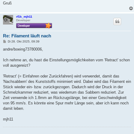
Gruß
rf1k_mjh11
Developer
Re: Filament läuft nach
B
Di 28. Okt 2025, 09:39
e
i
andre/boeing73780006,
t
r
a
Ich nehme an, du hast die Einstellungsmöglichkeiten vom 'Retract' schon
g
voll ausgereizt?
'Retract' (= Einfahren oder Zurückfahren) wird verwendet, damit das
'Nachsabbern' des Kunststoffs minimiert wird. Dabei wird das Filament ein
Stück wieder ein- bzw. zurückgezogen. Dadurch wird der Druck in der
Schmelzkammer reduziert, was wiederrum das Sabbern reduziert. Zur
Zeit verwende ich 1.8mm an Rückzugslänge, bei einer Geschwindigkeit
von 95 mm/s. Es könnte eine Spur mehr Länge sein, aber ich kann noch
damit leben.
mjh11