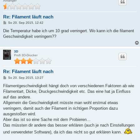
Anfänger
Re: Filament läuft nach
B
So 20. Sep 2015, 12:42
e
i
Die Temperatur habe ich um 10 grad verringert. Wo kann ich die filament
t
Geschwindigkeit verringern??
r
a
g
3D
Profi 3D-Drucker
Re: Filament läuft nach
B
So 20. Sep 2015, 13:27
e
i
Filamentgeschwindigkeit hängt doch von verschiedenen Faktoren ab wie
t
Filamentart, Dicke, Druckgeschwindigkeit etc. Das eine hat ja Einfluss
r
a
auf das andere.
g
Allgemein die Geschwindigkeit müsste man wohl erstmal etwas
verringern, damit auch der Filament in richtigen Proportion dazu
ausgestoßen wird.
Aber das ist so eine Sache mit dem Probieren…
Das müssten dir andere das besser erklären (auch je nach Einstellungen
und verwendeter Software), da ich das nicht so gut erklären kann.