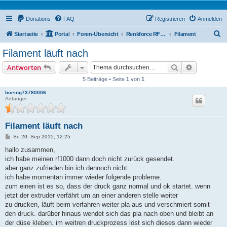
Donations
FAQ
Registrieren
Anmelden
S
Startseite
Portal
Foren-Übersicht
Renkforce RF1000 Forum
Filament
u
Filament läuft nach
c
Suche
Erweiterte
Antworten
h
5 Beiträge • Seite
1
von
1
e
boeing73780006
Anfänger
Filament läuft nach
B
So 20. Sep 2015, 12:25
e
i
hallo zusammen,
t
ich habe meinen rf1000 dann doch nicht zurück gesendet.
r
a
aber ganz zufrieden bin ich dennoch nicht.
g
ich habe momentan immer wieder folgende probleme.
zum einen ist es so, dass der druck ganz normal und ok startet. wenn
jetzt der extruder verfährt um an einer anderen stelle weiter
zu drucken, läuft beim verfahren weiter pla aus und verschmiert somit
den druck. darüber hinaus wendet sich das pla nach oben und bleibt an
der düse kleben. im weitren druckprozess löst sich dieses dann wieder