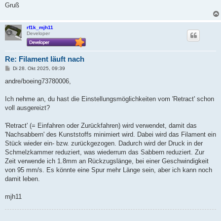
Gruß
rf1k_mjh11
Developer
Re: Filament läuft nach
B
Di 28. Okt 2025, 09:39
e
i
andre/boeing73780006,
t
r
a
Ich nehme an, du hast die Einstellungsmöglichkeiten vom 'Retract' schon
g
voll ausgereizt?
'Retract' (= Einfahren oder Zurückfahren) wird verwendet, damit das
'Nachsabbern' des Kunststoffs minimiert wird. Dabei wird das Filament ein
Stück wieder ein- bzw. zurückgezogen. Dadurch wird der Druck in der
Schmelzkammer reduziert, was wiederrum das Sabbern reduziert. Zur
Zeit verwende ich 1.8mm an Rückzugslänge, bei einer Geschwindigkeit
von 95 mm/s. Es könnte eine Spur mehr Länge sein, aber ich kann noch
damit leben.
mjh11