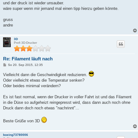
und der druck ist wieder unsauber.
wäre super wenn mir jemand mal einen tipp hierzu geben könnte.
gruss
andre
3D
Profi 3D-Drucker
Re: Filament läuft nach
B
So 20. Sep 2015, 12:35
e
i
Vielleicht dann die Geschwindigkeit reduzieren.
t
r
Oder vielleicht etwas die Temperatur senken?
a
Oder beides minimal verändern?
g
Es ist fast normal, wenn der Drucker in voller Fahrt ist und das Filament
in die Düse so aufgeheizt reingepresst wird, dass dann auch noch ohne
Druck dann doch noch etwas "nachrinnt"...
Beste Grüße von 3D
boeing73780006