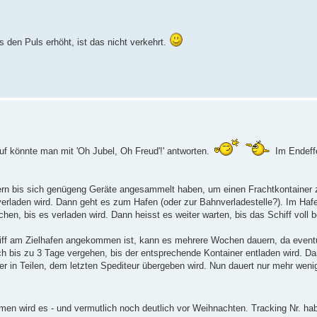
s den Puls erhöht, ist das nicht verkehrt.
auf könnte man mit 'Oh Jubel, Oh Freud'!' antworten.
Im Endeffe
ern bis sich genügeng Geräte angesammelt haben, um einen Frachtkontainer z
verladen wird. Dann geht es zum Hafen (oder zur Bahnverladestelle?). Im Hafe
en, bis es verladen wird. Dann heisst es weiter warten, bis das Schiff voll b
chiff am Zielhafen angekommen ist, kann es mehrere Wochen dauern, da event
h bis zu 3 Tage vergehen, bis der entsprechende Kontainer entladen wird. Da
r in Teilen, dem letzten Spediteur übergeben wird. Nun dauert nur mehr wenig
en wird es - und vermutlich noch deutlich vor Weihnachten. Tracking Nr. ha