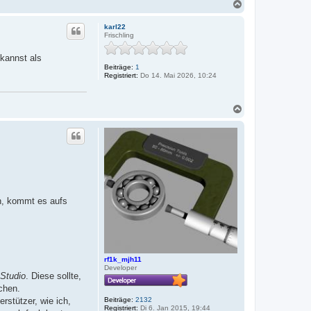
N
a
c
karl22
h
Frischling
o
b
 kannst als
e
Beiträge:
1
n
Registriert:
Do 14. Mai 2026, 10:24
N
a
c
h
o
b
e
n
en, kommt es aufs
rf1k_mjh11
Developer
Studio
. Diese sollte,
hen.
Beiträge:
2132
erstützer, wie ich,
Registriert:
Di 6. Jan 2015, 19:44