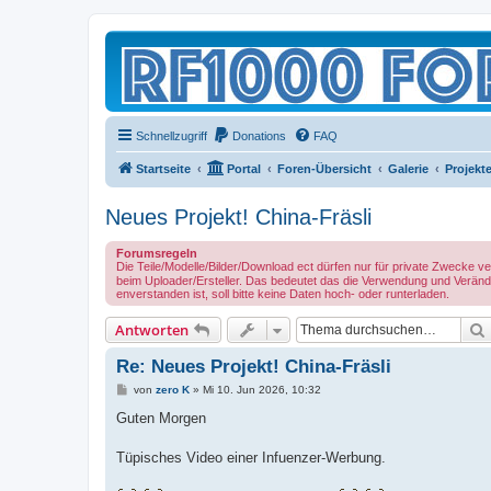
Schnellzugriff
Donations
FAQ
Startseite
Portal
Foren-Übersicht
Galerie
Projekt
Neues Projekt! China-Fräsli
Forumsregeln
Die Teile/Modelle/Bilder/Download ect dürfen nur für private Zwecke 
beim Uploader/Ersteller. Das bedeutet das die Verwendung und Verände
enverstanden ist, soll bitte keine Daten hoch- oder runterladen.
Antworten
Re: Neues Projekt! China-Fräsli
B
von
zero K
»
Mi 10. Jun 2026, 10:32
e
i
Guten Morgen
t
r
a
Tüpisches Video einer Infuenzer-Werbung.
g