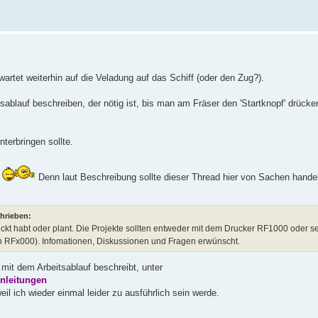
artet weiterhin auf die Veladung auf das Schiff (oder den Zug?).
tsablauf beschreiben, der nötig ist, bis man am Fräser den 'Startknopf' drüc
terbringen sollte.
.
Denn laut Beschreibung sollte dieser Thread hier von Sachen handel
chrieben:
druckt habt oder plant. Die Projekte sollten entweder mit dem Drucker RF1000 oder 
den RFx000). Infomationen, Diskussionen und Fragen erwünscht.
mit dem Arbeitsablauf beschreibt, unter
Anleitungen
eil ich wieder einmal leider zu ausführlich sein werde.