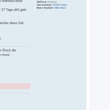
in mehrfach-boot
Wohnort:
Autriche
Has thanked:
34165 times
Been thanked:
696 times
 27 Tage alt!) geht
ckler diese Zeit
n.
m Druck die
n muss.