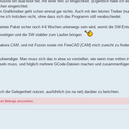
usste ein dual-boot her, mit einer Win 10 Möglichkeit. (Eigentlich habe ich e
hen eingerichtet.
 Grafiktreiber geht schon einmal gar nichts. Auch mit den letzten Treiber (nur
mme ich trotzdem nicht, ohne dass sich das Programm still verabschiedet.
rtete Paket sicher noch 4-6 Wochen unterwegs sein wird, womit die SW-Entwi
beseitigen und die SW stabiler zum Laufen bringen.
akera CAM
, und mit
Fusion
sowie mit
FreeCAD (CAM)
mich zurecht zu finde
aufwendiger. Man muss sich das in etwa so vorstellen, wie wenn man mitten i
seln muss, und folglich mehrere GCode-Dateien machen und zusammenfüge
ch die Gelegenheit nutzen, ausführlich (no na net) darüber zu berichten.
ses Beitrags anzusehen.