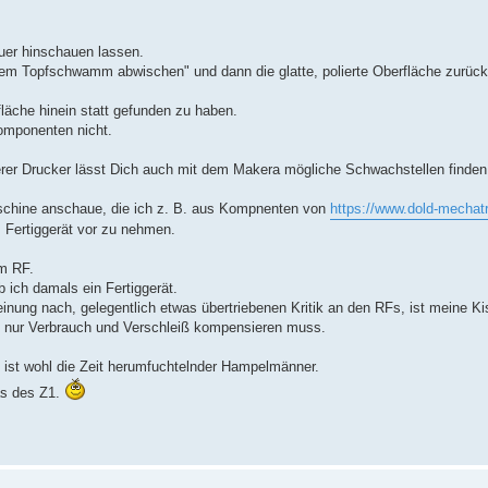
uer hinschauen lassen.
nem Topfschwamm abwischen" und dann die glatte, polierte Oberfläche zurück 
fläche hinein statt gefunden zu haben.
omponenten nicht.
rer Drucker lässt Dich auch mit dem Makera mögliche Schwachstellen finden
schine anschaue, die ich z. B. aus Kompnenten von
https://www.dold-mechatr
m Fertiggerät vor zu nehmen.
m RF.
 ich damals ein Fertiggerät.
einung nach, gelegentlich etwas übertriebenen Kritik an den RFs, ist meine Ki
ich nur Verbrauch und Verschleiß kompensieren muss.
 ist wohl die Zeit herumfuchtelnder Hampelmänner.
as des Z1.