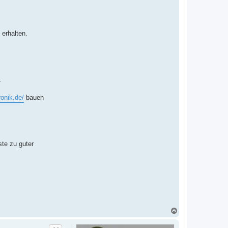
erhalten.
.
onik.de/
bauen
ste zu guter
N
a
c