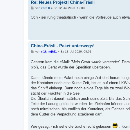
Re: Neues Projekt! China-Fräsli
B
von
zero K
»
So 12. Jul 2026, 19:03
e
i
Och - sei ruhig theatralisch - wenn die Vorfreude auch etwa
t
r
a
g
China-Fräsli - Paket unterwegs!
B
von
rf1k_mjh11
»
Sa 18. Jul 2026, 08:01
e
i
Gestern kam die eMail: '
Mein Gerät wurde versendet
'. Dar
t
r
bloß, das Gerät wurde der Spedition übergeben.
a
g
Damit könnte mein Paket noch einige Zeit dort herum lung
der Kontainer noch eine Kurze Zeit, bis es auf einen LKW 
das Schiff einlangt. Dann noch einige Tage bis zu zwei Woch
sticht der Frachter in die See.
Die Überfahrt dauert natürlich auch seine Zeit. Bis das S
Teile der Ladung gelöscht werden. Im Zielhafen können auc
noch mitmischen, bis endlich der Kontainer, als Ganzes ode
dem Cutter die Verpackung attakieren darf.
Wie gesagt - ich sehe die Sache recht gelassen
. Komm