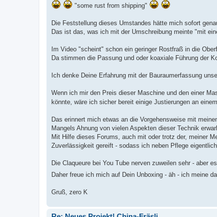
"some rust from shipping"
Die Feststellung dieses Umstandes hätte mich sofort gena
Das ist das, was ich mit der Umschreibung meinte "mit ei
Im Video "scheint" schon ein geringer Rostfraß in die Ober
Da stimmen die Passung und oder koaxiale Führung der K
Ich denke Deine Erfahrung mit der Bauraumerfassung unse
Wenn ich mir den Preis dieser Maschine und den einer Ma
könnte, wäre ich sicher bereit einige Justierungen an eine
Das erinnert mich etwas an die Vorgehensweise mit meine
Mangels Ahnung von vielen Aspekten dieser Technik erwarb
Mit Hilfe dieses Forums, auch mit oder trotz der, meiner M
Zuverlässigkeit gereift - sodass ich neben Pflege eigentl
Die Claqueure bei You Tube nerven zuweilen sehr - aber es
Daher freue ich mich auf Dein Unboxing - äh - ich meine d
Gruß, zero K
Re: Neues Projekt! China-Fräsli