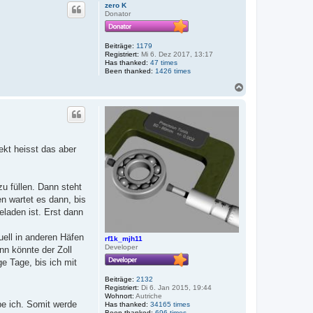
c
zero K
h
Donator
o
b
e
Beiträge:
1179
n
Registriert:
Mi 6. Dez 2017, 13:17
Has thanked:
47 times
Been thanked:
1426 times
N
a
c
h
o
b
e
kt heisst das aber
n
u füllen. Dann steht
n wartet es dann, bis
eladen ist. Erst dann
uell in anderen Häfen
rf1k_mjh11
Developer
nn könnte der Zoll
e Tage, bis ich mit
Beiträge:
2132
Registriert:
Di 6. Jan 2015, 19:44
Wohnort:
Autriche
be ich. Somit werde
Has thanked:
34165 times
Been thanked:
696 times