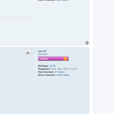
N
a
c
zero K
h
Donator
o
b
e
Beiträge:
1179
n
Registriert:
Mi 6. Dez 2017, 13:17
Has thanked:
47 times
Been thanked:
1426 times