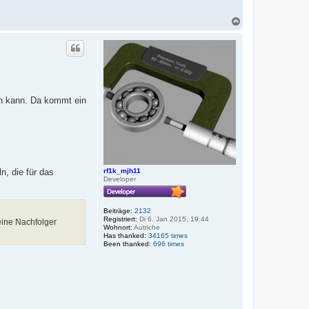
N
a
c
h
o
b
e
n
ken kann. Da kommt ein
rf1k_mjh11
n, die für das
Developer
Beiträge:
2132
Registriert:
Di 6. Jan 2015, 19:44
seine Nachfolger
Wohnort:
Autriche
Has thanked:
34165 times
Been thanked:
696 times