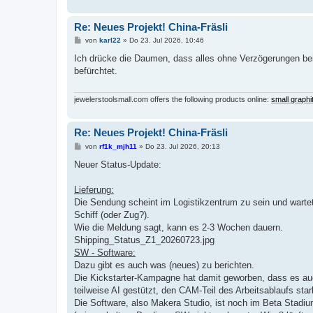
Re: Neues Projekt! China-Fräsli
B
von
karl22
»
Do 23. Jul 2026, 10:46
e
i
Ich drücke die Daumen, dass alles ohne Verzögerungen beim
t
befürchtet.
r
a
g
jewelerstoolsmall.com offers the following products online:
small graphi
Re: Neues Projekt! China-Fräsli
B
von
rf1k_mjh11
»
Do 23. Jul 2026, 20:13
e
i
Neuer Status-Update:
t
r
a
Lieferung:
g
Die Sendung scheint im Logistikzentrum zu sein und wartet
Schiff (oder Zug?).
Wie die Meldung sagt, kann es 2-3 Wochen dauern.
Shipping_Status_Z1_20260723.jpg
SW - Software:
Dazu gibt es auch was (neues) zu berichten.
Die Kickstarter-Kampagne hat damit geworben, dass es a
teilweise AI gestützt, den CAM-Teil des Arbeitsablaufs sta
Die Software, also Makera Studio, ist noch im Beta Stadium. 