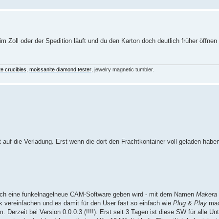
 Zoll oder der Spedition läuft und du den Karton doch deutlich früher öffnen
te crucibles
,
moissanite diamond tester
, jewelry magnetic tumbler.
 auf die Verladung. Erst wenn die dort den Frachtkontainer voll geladen hab
uch eine funkelnagelneue CAM-Software geben wird - mit dem Namen
Makera 
rk vereinfachen und es damit für den User fast so einfach wie
Plug & Play
mac
Derzeit bei Version 0.0.0.3 (!!!!). Erst seit 3 Tagen ist diese SW für alle Unt