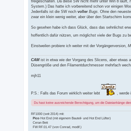
freigeschalten. Da diese SW nicht mehr unter Win 8 läuft, m
System.) Das hatte ich vorbereitend schon vor einigen Woc
Jedenfalls ist die SW noch
voller
Bugs
. Ohne den neuesten
zwar ein klein wenig weiter, aber über den Startschirm ko
So gesehen habe ich dass Glück, dass das sehnlichst erwa
hoffentlich dafür nützen, um möglichst viele der Bugs zu 
Einstweilen probiere ich weiter mit der Vorgängerversion,
M
CAM
ist in etwa wie der Vorgang des Slicens, aber etwas 
Düsengröße und den Filamentdurchmesser mehrfach wech
mjh11
P.S.: Falls das Forum wirklich weiter lebt
, werde i
Du hast keine ausreichende Berechtigung, um die Dateianhänge die
RF1000 (seit 2014) mit:
Pico
Hot End (mit eigenem Bauteil- und Hot End Lüfter)
Ceran Bett
FW RF.01.47 (von Conrad, modif.)