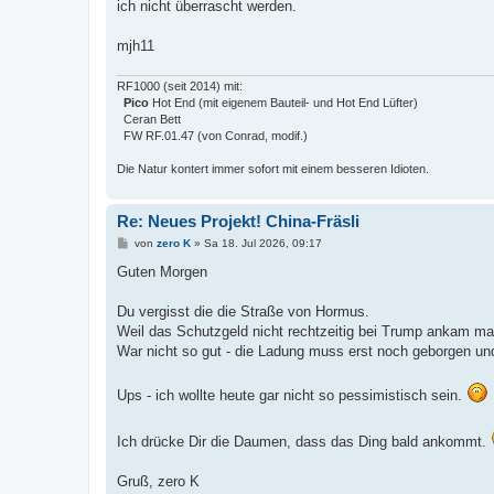
ich nicht überrascht werden.
mjh11
RF1000 (seit 2014) mit:
Pico
Hot End (mit eigenem Bauteil- und Hot End Lüfter)
Ceran Bett
FW RF.01.47 (von Conrad, modif.)
Die Natur kontert immer sofort mit einem besseren Idioten.
Re: Neues Projekt! China-Fräsli
B
von
zero K
»
Sa 18. Jul 2026, 09:17
e
i
Guten Morgen
t
r
a
Du vergisst die die Straße von Hormus.
g
Weil das Schutzgeld nicht rechtzeitig bei Trump ankam mac
War nicht so gut - die Ladung muss erst noch geborgen und
Ups - ich wollte heute gar nicht so pessimistisch sein.
Ich drücke Dir die Daumen, dass das Ding bald ankommt.
Gruß, zero K