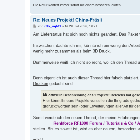
Die Natur kontert immer sofort mit einem besseren Idioten.
Re: Neues Projekt! China-Fräsli
B
von
rf1k_mjh11
»
Mi 29. Jul 2026, 19:21
e
i
Am Lieferstatus hat sich noch nichts geändert. Das Paket w
t
r
a
Inzwischen, dachte ich mir, könnte ich ein wenig den Arbei
g
wenig mehr zusammen als beim 3D Druck.
Dummerweise weiß ich nicht so recht, wo ich den Thread un
Denn eigentlich ist auch dieser Thread hier falsch platziert
Drucken
gedacht sind:
offizielle Beschreibung des 'Projekte' Bereichs hat ges
Hier könnt Ihr eure Projekte vorstellen die Ihr grade ge
grdruckt worden sein (oder Erweiterungen aller Art für 
Somit werde ich den neuen Thread, der meine Erfahrungen 
Renkforce RF1000 Forum / Tutorials & Co / 
stellen. Bis es soweit ist, wird es aber dauern, besonders w