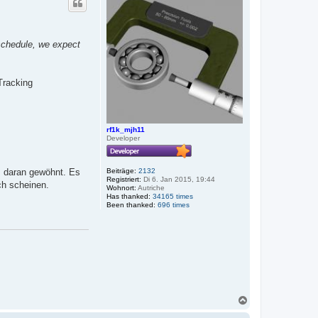
h
o
b
e
 schedule, we expect
n
Tracking
rf1k_mjh11
Developer
Beiträge:
2132
am daran gewöhnt. Es
Registriert:
Di 6. Jan 2015, 19:44
ch scheinen.
Wohnort:
Autriche
Has thanked:
34165 times
Been thanked:
696 times
N
a