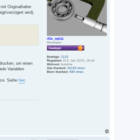
n
it Originalhalter
gt/verzögert wird).
rf1k_mjh11
Developer
Beiträge:
2132
Registriert:
Di 6. Jan 2015, 19:44
drucken, um einen
Wohnort:
Autriche
Has thanked:
34165 times
ele Variablen
Been thanked:
696 times
ance. Siehe
hier
.
N
a
c