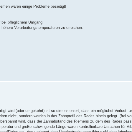
emen wären einige Probleme beseitigt!
ar bei pfleglichem Umgang.
höhere Verarbeitungstemperaturen zu erreichen.
igt wird (oder umgekehrt) ist so dimensioniert, dass ein möglichst Verlust- un
iten nicht, sondern werden in das Zahnprofil des Rades hinein gelegt. (frei von
 überspannt wird, dass der Zahnabstand des Riemens zu dem des Rades pass
ratur und große schwingende Länge waren kontrollierbare Ursachen für Vib
ner/Fixierung - das verlagert aber Überlastreaktionen (hier wohl eher krieche