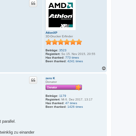
h
o
b
e
n
AtlonXP
3D-Drucker Erfinder
Beiträge:
3523
Registriert:
So 15. Nov 2015, 20:55
Has thanked:
773 times
Been thanked:
4241 times
N
a
c
zero K
h
Donator
o
b
e
Beiträge:
1179
n
Registriert:
Mi 6. Dez 2017, 13:17
Has thanked:
47 times
Been thanked:
1426 times
parallel.
twinklig zu einander