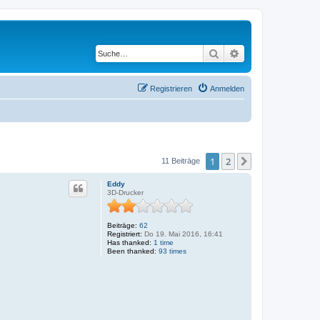
Suche
Erweiterte Suche
Registrieren
Anmelden
1
2
Nächste
11 Beiträge
Eddy
3D-Drucker
Beiträge:
62
Registriert:
Do 19. Mai 2016, 16:41
Has thanked:
1 time
Been thanked:
93 times