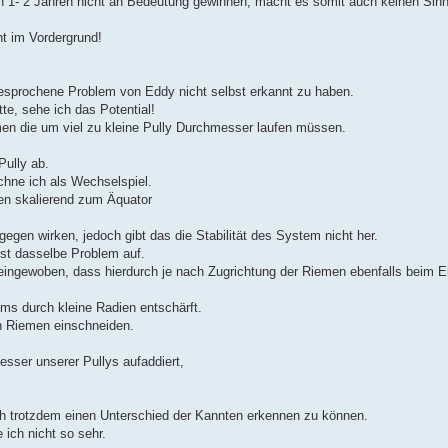
on 1- 2 Jahren nicht an Bedeutung gewinnen, macht es somit auch keinen Sinn
t im Vordergrund!
gesprochene Problem von Eddy nicht selbst erkannt zu haben.
te, sehe ich das Potential!
en die um viel zu kleine Pully Durchmesser laufen müssen.
Pully ab.
hne ich als Wechselspiel.
en skalierend zum Äquator
en wirken, jedoch gibt das die Stabilität des System nicht her.
st dasselbe Problem auf.
gewoben, dass hierdurch je nach Zugrichtung der Riemen ebenfalls beim Eint
 durch kleine Radien entschärft.
en Riemen einschneiden.
sser unserer Pullys aufaddiert,
 ich trotzdem einen Unterschied der Kannten erkennen zu können.
ich nicht so sehr.