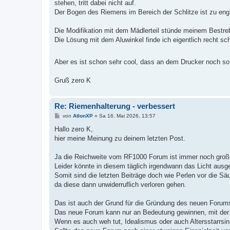
stehen, tritt dabei nicht auf.
Der Bogen des Riemens im Bereich der Schlitze ist zu eng 
Die Modifikation mit dem Mädlerteil stünde meinem Bestre
Die Lösung mit dem Aluwinkel finde ich eigentlich recht sc
Aber es ist schon sehr cool, dass an dem Drucker noch so
Gruß zero K
Re: Riemenhalterung - verbessert
B
von
AtlonXP
»
Sa 16. Mai 2026, 13:57
e
i
Hallo zero K,
t
hier meine Meinung zu deinem letzten Post.
r
a
g
Ja die Reichweite vom RF1000 Forum ist immer noch groß
Leider könnte in diesem täglich irgendwann das Licht ausg
Somit sind die letzten Beiträge doch wie Perlen vor die Sä
da diese dann unwiderruflich verloren gehen.
Das ist auch der Grund für die Gründung des neuen Forum
Das neue Forum kann nur an Bedeutung gewinnen, mit der 
Wenn es auch weh tut, Idealismus oder auch Altersstarrsinn