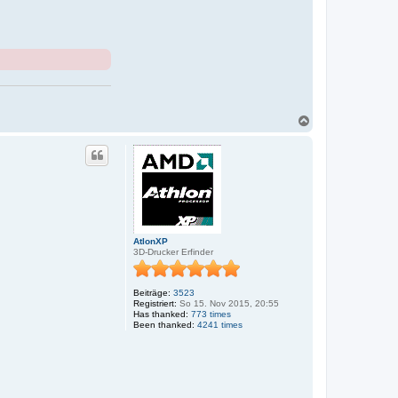
N
a
c
h
o
b
e
n
AtlonXP
3D-Drucker Erfinder
Beiträge:
3523
Registriert:
So 15. Nov 2015, 20:55
Has thanked:
773 times
Been thanked:
4241 times