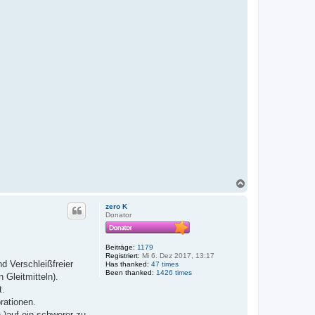
N
a
c
zero K
h
Donator
o
b
e
Beiträge:
1179
n
Registriert:
Mi 6. Dez 2017, 13:17
d Verschleißfreier
Has thanked:
47 times
Been thanked:
1426 times
 Gleitmitteln).
t.
rationen.
n )auf ein schwerer zu