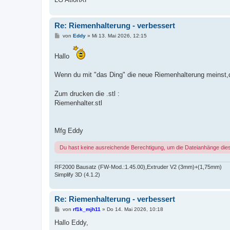
Re: Riemenhalterung - verbessert
B
von
Eddy
»
Mi 13. Mai 2026, 12:15
e
i
t
Hallo
r
a
g
Wenn du mit "das Ding" die neue Riemenhalterung meinst,
Zum drucken die .stl :
Riemenhalter.stl
Mfg Eddy
Du hast keine ausreichende Berechtigung, um die Dateianhänge die
RF2000 Bausatz (FW-Mod.:1.45.00),Extruder V2 (3mm)+(1,75mm)
Simplify 3D (4.1.2)
Re: Riemenhalterung - verbessert
B
von
rf1k_mjh11
»
Do 14. Mai 2026, 10:18
e
i
Hallo Eddy,
t