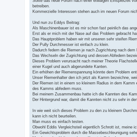
Sollte das neue Forum nach einer etwaigen Einspielzeit v
betreiben.
Kommerzielle Interessen stehen auch im neuen Forum nich
Und nun zu Eddys Beitrag:
Als Maschinenbauer ist es mir schon fast peinlich das an
Erst als er mich mit der Nase auf das Problem gebracht hat
Das Hauptproblem haben wir mit unseren sehr steifen Riem
Der Pully Durchmesser ist einfach zu klein.
Dadurch federn die Riemen je nach Zugrichtung nach dem 
Das Wechseln der Zugrichtung und dessen Abfedern bezeic
Dieses Problem verursacht nach meiner Theorie Flachstell
einer Kugel und auch abgerundete Kanten.
Ein erhöhen der Riemenspannung könnte dem Problem entgeg
Unser Riemenhalter den ich jetzt als Kamm bezeichne, wei
Der Riemen ist in einem so kleinem Radius in dem Kamm ein
des Kamms abfedern muss.
Bei meinem Zusammenbau hatte ich die Kannten des Kamms
Der Hintergrund war, damit die Kannten nicht zu sehr in d
In wie weit sich dieses Problem zu den zu kleinem Durchme
kann ich nicht beurteilen.
Man muss es einfach testen.
Obwohl Eddis Vergleichsteil eigentlich Schrott ist, meine
Ein Gewichtsproblem durch die Massebeschleunigung sehe 