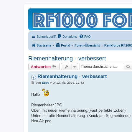
Schnellzugriff
Donations
FAQ
Startseite
Portal
Foren-Übersicht
Renkforce RF200
Riemenhalterung - verbessert
Antworten
Riemenhalterung - verbessert
B
von
Eddy
»
Di 12. Mai 2026, 12:43
e
i
t
Hallo
r
a
g
Riemenhalter.JPG
Oben mit neuer Riemenhalterung.(Fast perfekte Ecken)
Unten mit alte Riemenhalterung. (Knick am Segmentende)
Neu-Alt.png