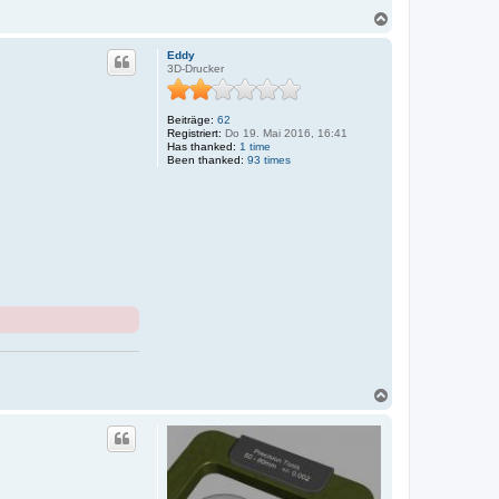
N
a
c
Eddy
h
3D-Drucker
o
b
e
Beiträge:
62
n
Registriert:
Do 19. Mai 2016, 16:41
Has thanked:
1 time
Been thanked:
93 times
N
a
c
h
o
b
e