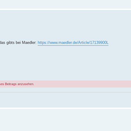
das gibts bei Maedler:
https://www.maedler.de/Article/17139900L
ses Beitrags anzusehen.