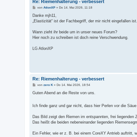
Re: Riemenhalterung - verbessert
B
von
AtlonXP
»
Do 14. Mai 2026, 11:18
e
i
Danke mjh11,
t
„Elastizität“ ist der Fachbegriff, der mir nicht eingefallen ist
r
a
g
Wann zieht ihr beide um in unser neues Forum?
Hier noch zu schreiben ist doch reine Verschwendung.
LG AtlonXP
Re: Riemenhalterung - verbessert
B
von
zero K
»
Do 14. Mai 2026, 18:54
e
i
Guten Abend an die Reste von uns.
t
r
a
Ich finde ganz und gar nicht, dass hier Perlen vor die Säu
g
Das Bild zeigt den Riemen im entspannten, frei liegenden 
Das heißt die beiden nebeneinander liegenden Riemensegment
Ein Fehler, wie er z. B. bei einem CoreXY Antrieb auftrit