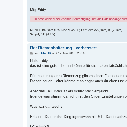
Mfg Eddy
Du hast keine ausreichende Berechtigung, um die Dateianhänge die
RF2000 Bausatz (FW-Mod.:1.45.00),Extruder V2 (3mm)+(1,75mm)
Simplify 3D (4.1.2)
Re: Riemenhalterung - verbessert
B
von
AtlonXP
»
Di 12. Mai 2026, 23:10
e
i
Hallo Eddy,
t
das ist eine gute Idee und könnte für die Ecken tatsächli
r
a
g
Für einen ruhigeren Riemenzug gibt es einen Fachausdruck de
Diesen neuen Halter könnte man sogar auch drucken und d
Aber das Teil unten ist ein schlechter Vergleich!
Irgendetwas stimmt da nicht mit den Slicer Einstellungen 
Was war da falsch?
Erlaubst Du mir das Ding irgendwann als STL Datei nachz
LG AtlonXP