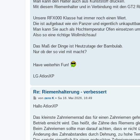
Man kann den Halter auch aus Kunststoff drucken.
Mit diesem Riemenhalter und in Verbindung mit den GT2 Ri
Unsere RFX000 Klasse hat immer noch einen Wert.
Die ist aufgebaut wie ein Panzer und eigentlich unkaputtb
Man kann Sie auch als Hochtemperatur Ofen einsetzen um 
Also so eine richtige Wollmilchsau!
Das Maß der Dinge ist Heutzutage der Bambulab.
Nur ob der so viel mit macht?
Have weiterhin Fun!
LG AtlonXP
Re: Riemenhalterung - verbessert
B
von
zero K
»
Sa 16. Mai 2026, 16:49
e
i
Hallo AtlonXP
t
r
a
Das kleinste Zahnriemenrad das für einen Zahnriemen gefert
g
Betrieb erreicht wird. Das heißt, die Zähne des Riemens gle
Beim Zahnriemen sollte man darauf achten, dass er nicht
Änderung des Zahnabstandes durch Dehnung, zu hohe Tempe
Das spricht eigentlich für einen gedruckten Zahnriemenspan