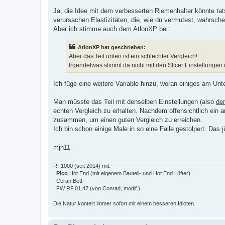
r
a
Ja, die Idee mit dem verbesserten Riemenhalter könnte tat
g
verursachen Elastizitäten, die, wie du vermutest, wahrsche
Aber ich stimme auch dem AtlonXP bei:
AtlonXP hat geschrieben:
Aber das Teil unten ist ein schlechter Vergleich!
Irgendetwas stimmt da nicht mit den Slicer Einstellunge
Ich füge eine weitere Variable hinzu, woran einiges am Unt
Man müsste das Teil mit denselben Einstellungen (also
de
echten Vergleich zu erhalten. Nachdem offensichtlich ein
zusammen, um einen guten Vergleich zu erreichen.
Ich bin schon einige Male in so eine Falle gestolpert. Das
mjh11
RF1000 (seit 2014) mit:
Pico
Hot End (mit eigenem Bauteil- und Hot End Lüfter)
Ceran Bett
FW RF.01.47 (von Conrad, modif.)
Die Natur kontert immer sofort mit einem besseren Idioten.