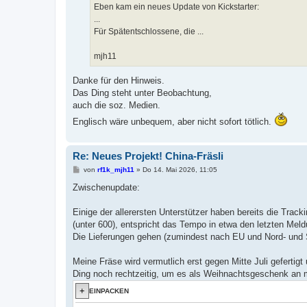
a
Eben kam ein neues Update von Kickstarter:
g
...
Für Spätentschlossene, die ...
mjh11
Danke für den Hinweis.
Das Ding steht unter Beobachtung,
auch die soz. Medien.
Englisch wäre unbequem, aber nicht sofort tötlich.
Re: Neues Projekt! China-Fräsli
B
von
rf1k_mjh11
»
Do 14. Mai 2026, 11:05
e
i
Zwischenupdate:
t
r
a
Einige der allerersten Unterstützer haben bereits die Trac
g
(unter 600), entspricht das Tempo in etwa den letzten Mel
Die Lieferungen gehen (zumindest nach EU und Nord- und S
Meine Fräse wird vermutlich erst gegen Mitte Juli geferti
Ding noch rechtzeitig, um es als Weihnachtsgeschenk an m
EINPACKEN