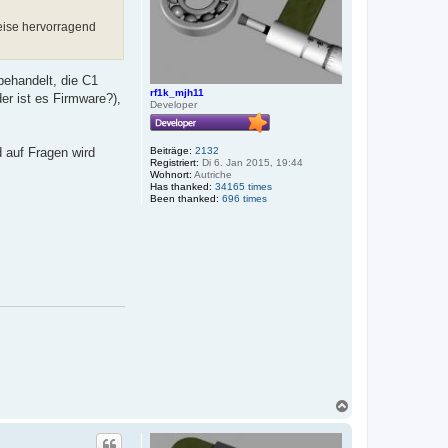
eise hervorragend
behandelt, die C1
rf1k_mjh11
er ist es Firmware?),
Developer
Beiträge:
2132
d auf Fragen wird
Registriert:
Di 6. Jan 2015, 19:44
Wohnort:
Autriche
Has thanked:
34165 times
Been thanked:
696 times
N
a
c
h