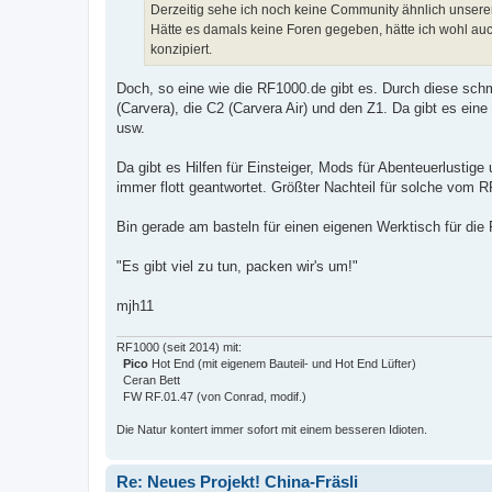
Derzeitig sehe ich noch keine Community ähnlich unserer
Hätte es damals keine Foren gegeben, hätte ich wohl a
konzipiert.
Doch, so eine wie die RF1000.de gibt es. Durch diese schm
(Carvera), die C2 (Carvera Air) und den Z1. Da gibt es ei
usw.
Da gibt es Hilfen für Einsteiger, Mods für Abenteuerlustige
immer flott geantwortet. Größter Nachteil für solche vom RF
Bin gerade am basteln für einen eigenen Werktisch für di
"Es gibt viel zu tun, packen wir's um!"
mjh11
RF1000 (seit 2014) mit:
Pico
Hot End (mit eigenem Bauteil- und Hot End Lüfter)
Ceran Bett
FW RF.01.47 (von Conrad, modif.)
Die Natur kontert immer sofort mit einem besseren Idioten.
Re: Neues Projekt! China-Fräsli