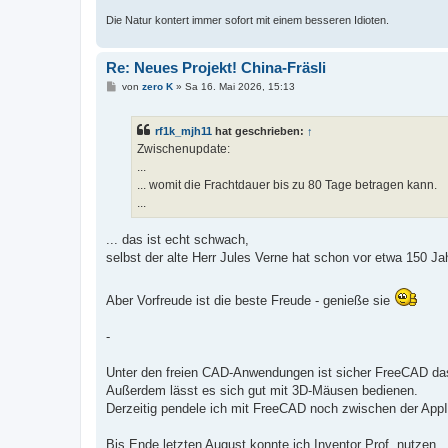
Die Natur kontert immer sofort mit einem besseren Idioten.
Re: Neues Projekt! China-Fräsli
B
von
zero K
»
Sa 16. Mai 2026, 15:13
e
i
t
rf1k_mjh11
hat geschrieben:
↑
r
a
Zwischenupdate:
g
...
... womit die Frachtdauer bis zu 80 Tage betragen kann.
...
... das ist echt schwach,
selbst der alte Herr Jules Verne hat schon vor etwa 150 Ja
Aber Vorfreude ist die beste Freude - genieße sie
-
Unter den freien CAD-Anwendungen ist sicher FreeCAD das
Außerdem lässt es sich gut mit 3D-Mäusen bedienen.
Derzeitig pendele ich mit FreeCAD noch zwischen der App
Bis Ende letzten August konnte ich Inventor Prof. nutzen.