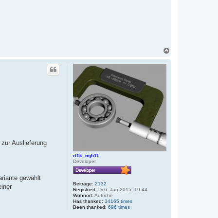
N
a
c
h
o
b
e
n
zur Auslieferung
rf1k_mjh11
Developer
ariante gewählt
Beiträge:
2132
iner
Registriert:
Di 6. Jan 2015, 19:44
Wohnort:
Autriche
Has thanked:
34165 times
Been thanked:
696 times