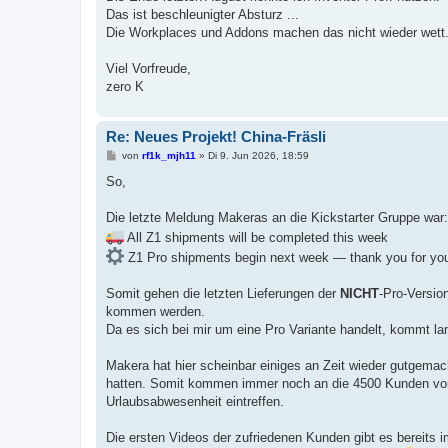
Das ist beschleunigter Absturz ...
Die Workplaces und Addons machen das nicht wieder wett
Viel Vorfreude,
zero K
Re: Neues Projekt! China-Fräsli
B
von
rf1k_mjh11
»
Di 9. Jun 2026, 18:59
e
i
So,
t
r
a
Die letzte Meldung Makeras an die Kickstarter Gruppe war:
g
All Z1 shipments will be completed this week
Z1 Pro shipments begin next week — thank you for you
Somit gehen die letzten Lieferungen der
NICHT
-Pro-Versio
kommen werden.
Da es sich bei mir um eine Pro Variante handelt, kommt l
Makera hat hier scheinbar einiges an Zeit wieder gutgemac
hatten. Somit kommen immer noch an die 4500 Kunden vor 
Urlaubsabwesenheit eintreffen.
Die ersten Videos der zufriedenen Kunden gibt es bereits i