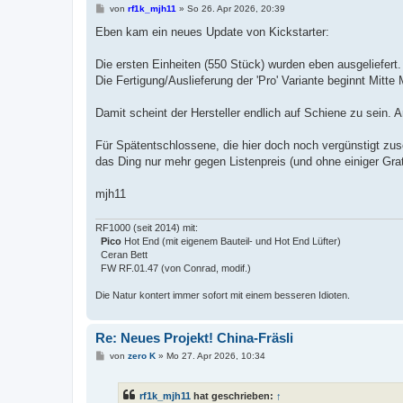
B
von
rf1k_mjh11
»
So 26. Apr 2026, 20:39
e
i
Eben kam ein neues Update von Kickstarter:
t
r
a
Die ersten Einheiten (550 Stück) wurden eben ausgeliefert.
g
Die Fertigung/Auslieferung der 'Pro' Variante beginnt Mitte
Damit scheint der Hersteller endlich auf Schiene zu sein. 
Für Spätentschlossene, die hier doch noch vergünstigt zusc
das Ding nur mehr gegen Listenpreis (und ohne einiger Gra
mjh11
RF1000 (seit 2014) mit:
Pico
Hot End (mit eigenem Bauteil- und Hot End Lüfter)
Ceran Bett
FW RF.01.47 (von Conrad, modif.)
Die Natur kontert immer sofort mit einem besseren Idioten.
Re: Neues Projekt! China-Fräsli
B
von
zero K
»
Mo 27. Apr 2026, 10:34
e
i
t
rf1k_mjh11
hat geschrieben:
↑
r