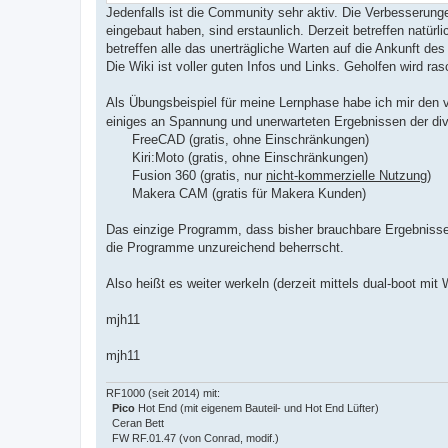
Jedenfalls ist die Community sehr aktiv. Die Verbesserungen
eingebaut haben, sind erstaunlich. Derzeit betreffen natür
betreffen alle das unerträgliche Warten auf die Ankunft de
Die Wiki ist voller guten Infos und Links. Geholfen wird r
Als Übungsbeispiel für meine Lernphase habe ich mir den 
einiges an Spannung und unerwarteten Ergebnissen der di
FreeCAD (gratis, ohne Einschränkungen)
Kiri:Moto (gratis, ohne Einschränkungen)
Fusion 360 (gratis, nur
nicht-kommerzielle Nutzung
)
Makera CAM (gratis für Makera Kunden)
Das einzige Programm, dass bisher brauchbare Ergebnisse
die Programme unzureichend beherrscht.
Also heißt es weiter werkeln (derzeit mittels dual-boot mit
mjh11
mjh11
RF1000 (seit 2014) mit:
Pico
Hot End (mit eigenem Bauteil- und Hot End Lüfter)
Ceran Bett
FW RF.01.47 (von Conrad, modif.)