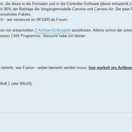
, die diese in die Firmware und in die Controller-Software (diese entspricht i
lich 90% der Beiträge die Vorgängermodelle
Carvera
und
Carvera Air
. Die paar 
s ersehnten Pakets.
asch - wie seinerzeit im RF1000.de Forum.
von mir entwickelten
Z-Achsen-Entkoppler
auserkoren. Alleine schon der untere
versen CAM Programme. Versucht habe ich bisher:
 lieferte, war Fusion - wobei bemerkt werden muss:
hier werkelt ein Anfän
 Win8.1 oder Win10),