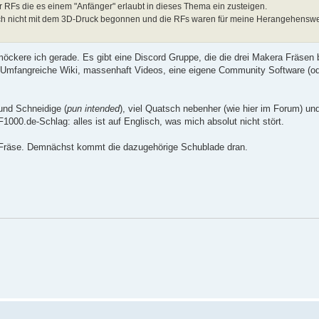
 RFs die es einem "Anfänger" erlaubt in dieses Thema ein zusteigen.
uch nicht mit dem 3D-Druck begonnen und die RFs waren für meine Herangehensw
öckere ich gerade. Es gibt eine Discord Gruppe, die die drei Makera Fräsen 
ne Umfangreiche Wiki, massenhaft Videos, eine eigene Community Software (od
 und Schneidige (
pun intended
), viel Quatsch nebenher (wie hier im Forum) un
1000.de-Schlag: alles ist auf Englisch, was mich absolut nicht stört.
e Fräse. Demnächst kommt die dazugehörige Schublade dran.