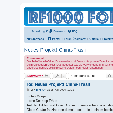
Schnellzugriff
Donations
FAQ
Startseite
Portal
Foren-Übersicht
Galerie
Projekt
Neues Projekt! China-Fräsli
Forumsregeln
Die Teile/Modelle/Bilder/Download ect dürfen nur für private Zwecke 
beim Uploader/Ersteller. Das bedeutet das die Verwendung und Verände
enverstanden ist, soll bitte keine Daten hoch- oder runterladen.
Antworten
Re: Neues Projekt! China-Fräsli
B
von
zero K
»
Sa 25. Apr 2026, 12:13
e
i
Guten Morgen
t
- eine Desktop-Fräse -
r
a
Auf den Bildern sieht das Ding recht ansprechend aus, äh
g
Diese Geräte faszinierten damals, dass sie in einem beleb