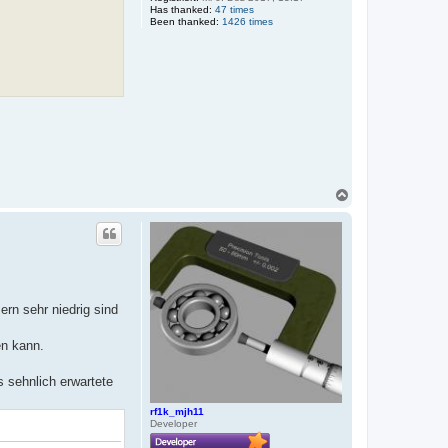
Has thanked:
47 times
Been thanked:
1426 times
N
a
c
h
o
b
e
n
ern sehr niedrig sind
en kann.
s sehnlich erwartete
rf1k_mjh11
Developer