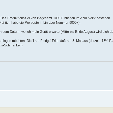
 Das Produktionsziel von insgesamt 1000 Einheiten im April bleibt bestehen.
 Mai (ich habe die Pro bestellt, bin aber Nummer 9000+).
An dem Datum, wo ich mein Gerät erwarte (Mitte bis Ende August) wird sich da
hlagen möchten: Die 'Late Pledge' Frist läuft am 8. Mai aus (derzeit -18% Ra
tis-Schmankerl).