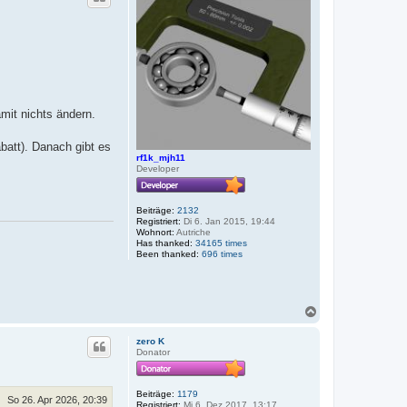
o
b
e
n
mit nichts ändern.
batt). Danach gibt es
rf1k_mjh11
Developer
Beiträge:
2132
Registriert:
Di 6. Jan 2015, 19:44
Wohnort:
Autriche
Has thanked:
34165 times
Been thanked:
696 times
N
a
c
zero K
h
Donator
o
b
e
Beiträge:
1179
n
So 26. Apr 2026, 20:39
Registriert:
Mi 6. Dez 2017, 13:17