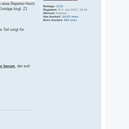
n etwa Repetier-Host)
Beiträge:
2132
Einträge bzgl. Z1
Registriert:
Di 6. Jan 2015, 19:44
Wohnort:
Autriche
Has thanked:
34165 times
Been thanked:
696 times
 Teil sorgt für
ger herum
, der evtl.