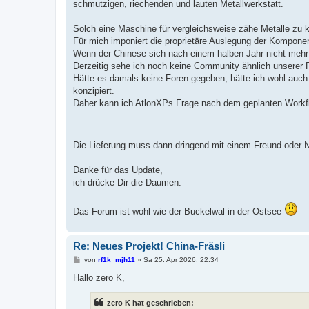
schmutzigen, riechenden und lauten Metallwerkstatt.
Solch eine Maschine für vergleichsweise zähe Metalle zu k
Für mich imponiert die proprietäre Auslegung der Kompone
Wenn der Chinese sich nach einem halben Jahr nicht mehr 
Derzeitig sehe ich noch keine Community ähnlich unserer 
Hätte es damals keine Foren gegeben, hätte ich wohl auc
konzipiert.
Daher kann ich AtlonXPs Frage nach dem geplanten Workf
Die Lieferung muss dann dringend mit einem Freund oder 
Danke für das Update,
ich drücke Dir die Daumen.
Das Forum ist wohl wie der Buckelwal in der Ostsee
Re: Neues Projekt! China-Fräsli
B
von
rf1k_mjh11
»
Sa 25. Apr 2026, 22:34
e
i
Hallo zero K,
t
r
a
zero K hat geschrieben:
g