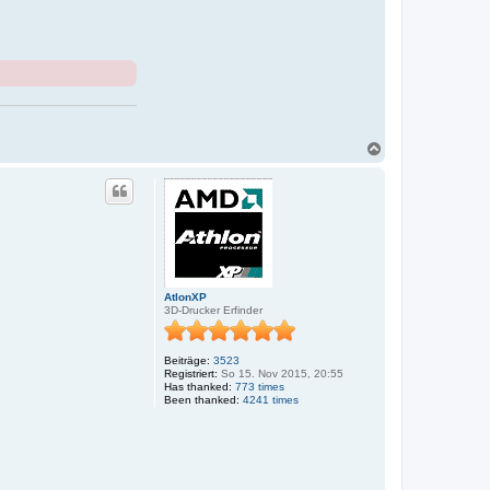
N
a
c
h
o
b
e
n
AtlonXP
3D-Drucker Erfinder
Beiträge:
3523
Registriert:
So 15. Nov 2015, 20:55
Has thanked:
773 times
Been thanked:
4241 times