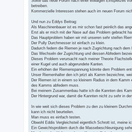
Sollte das neue Forum nach einer etwaigen Einspielzeit v
betreiben.
Kommerzielle Interessen stehen auch im neuen Forum nich
Und nun zu Eddys Beitrag:
Als Maschinenbauer ist es mir schon fast peinlich das an
Erst als er mich mit der Nase auf das Problem gebracht hat
Das Hauptproblem haben wir mit unseren sehr steifen Riem
Der Pully Durchmesser ist einfach zu klein.
Dadurch federn die Riemen je nach Zugrichtung nach dem 
Das Wechseln der Zugrichtung und dessen Abfedern bezeic
Dieses Problem verursacht nach meiner Theorie Flachstell
einer Kugel und auch abgerundete Kanten.
Ein erhöhen der Riemenspannung könnte dem Problem entgeg
Unser Riemenhalter den ich jetzt als Kamm bezeichne, wei
Der Riemen ist in einem so kleinem Radius in dem Kamm ein
des Kamms abfedern muss.
Bei meinem Zusammenbau hatte ich die Kannten des Kamms
Der Hintergrund war, damit die Kannten nicht zu sehr in d
In wie weit sich dieses Problem zu den zu kleinem Durchme
kann ich nicht beurteilen.
Man muss es einfach testen.
Obwohl Eddis Vergleichsteil eigentlich Schrott ist, meine
Ein Gewichtsproblem durch die Massebeschleunigung sehe 