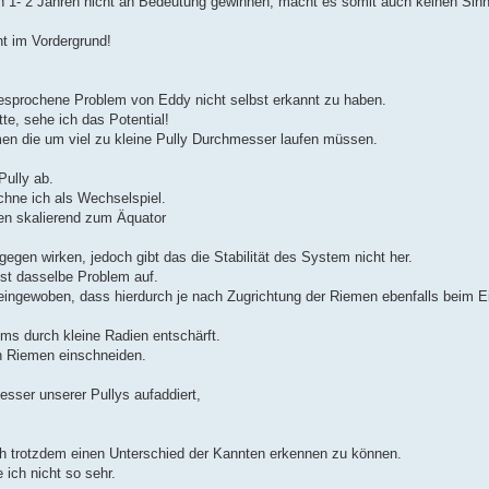
on 1- 2 Jahren nicht an Bedeutung gewinnen, macht es somit auch keinen Sinn
t im Vordergrund!
gesprochene Problem von Eddy nicht selbst erkannt zu haben.
te, sehe ich das Potential!
en die um viel zu kleine Pully Durchmesser laufen müssen.
Pully ab.
hne ich als Wechselspiel.
en skalierend zum Äquator
en wirken, jedoch gibt das die Stabilität des System nicht her.
st dasselbe Problem auf.
gewoben, dass hierdurch je nach Zugrichtung der Riemen ebenfalls beim Eint
 durch kleine Radien entschärft.
en Riemen einschneiden.
sser unserer Pullys aufaddiert,
 ich trotzdem einen Unterschied der Kannten erkennen zu können.
ich nicht so sehr.