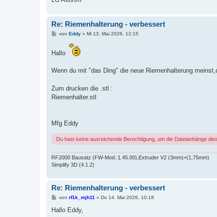
Re: Riemenhalterung - verbessert
B
von
Eddy
»
Mi 13. Mai 2026, 12:15
e
i
t
Hallo
r
a
g
Wenn du mit "das Ding" die neue Riemenhalterung meinst,
Zum drucken die .stl :
Riemenhalter.stl
Mfg Eddy
Du hast keine ausreichende Berechtigung, um die Dateianhänge die
RF2000 Bausatz (FW-Mod.:1.45.00),Extruder V2 (3mm)+(1,75mm)
Simplify 3D (4.1.2)
Re: Riemenhalterung - verbessert
B
von
rf1k_mjh11
»
Do 14. Mai 2026, 10:18
e
i
Hallo Eddy,
t