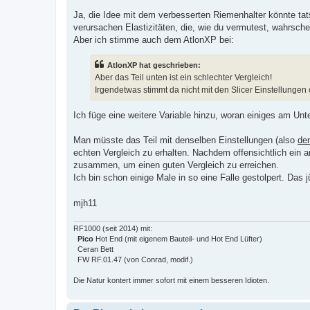
r
a
Ja, die Idee mit dem verbesserten Riemenhalter könnte tat
g
verursachen Elastizitäten, die, wie du vermutest, wahrsche
Aber ich stimme auch dem AtlonXP bei:
AtlonXP hat geschrieben:
Aber das Teil unten ist ein schlechter Vergleich!
Irgendetwas stimmt da nicht mit den Slicer Einstellunge
Ich füge eine weitere Variable hinzu, woran einiges am Unt
Man müsste das Teil mit denselben Einstellungen (also
de
echten Vergleich zu erhalten. Nachdem offensichtlich ein
zusammen, um einen guten Vergleich zu erreichen.
Ich bin schon einige Male in so eine Falle gestolpert. Das
mjh11
RF1000 (seit 2014) mit:
Pico
Hot End (mit eigenem Bauteil- und Hot End Lüfter)
Ceran Bett
FW RF.01.47 (von Conrad, modif.)
Die Natur kontert immer sofort mit einem besseren Idioten.