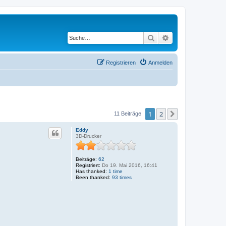
Suche
Erweiterte Suche
Registrieren
Anmelden
1
2
Nächste
11 Beiträge
Eddy
3D-Drucker
Beiträge:
62
Registriert:
Do 19. Mai 2016, 16:41
Has thanked:
1 time
Been thanked:
93 times