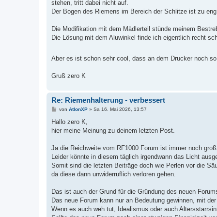
stehen, tritt dabei nicht auf.
Der Bogen des Riemens im Bereich der Schlitze ist zu eng 
Die Modifikation mit dem Mädlerteil stünde meinem Bestre
Die Lösung mit dem Aluwinkel finde ich eigentlich recht sc
Aber es ist schon sehr cool, dass an dem Drucker noch so
Gruß zero K
Re: Riemenhalterung - verbessert
B
von
AtlonXP
»
Sa 16. Mai 2026, 13:57
e
i
Hallo zero K,
t
hier meine Meinung zu deinem letzten Post.
r
a
g
Ja die Reichweite vom RF1000 Forum ist immer noch groß
Leider könnte in diesem täglich irgendwann das Licht ausg
Somit sind die letzten Beiträge doch wie Perlen vor die Sä
da diese dann unwiderruflich verloren gehen.
Das ist auch der Grund für die Gründung des neuen Forum
Das neue Forum kann nur an Bedeutung gewinnen, mit der 
Wenn es auch weh tut, Idealismus oder auch Altersstarrsinn