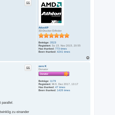
h
o
b
e
n
AtlonXP
3D-Drucker Erfinder
Beiträge:
3523
Registriert:
So 15. Nov 2015, 20:55
Has thanked:
773 times
Been thanked:
4241 times
N
a
c
zero K
h
Donator
o
b
e
Beiträge:
1179
n
Registriert:
Mi 6. Dez 2017, 13:17
Has thanked:
47 times
Been thanked:
1426 times
parallel.
twinklig zu einander