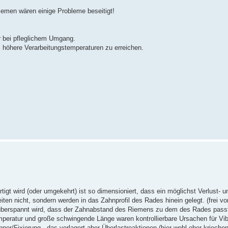
emen wären einige Probleme beseitigt!
ar bei pfleglichem Umgang.
höhere Verarbeitungstemperaturen zu erreichen.
igt wird (oder umgekehrt) ist so dimensioniert, dass ein möglichst Verlust- un
iten nicht, sondern werden in das Zahnprofil des Rades hinein gelegt. (frei von
 überspannt wird, dass der Zahnabstand des Riemens zu dem des Rades pass
ratur und große schwingende Länge waren kontrollierbare Ursachen für Vib
ner/Fixierung - das verlagert aber Überlastreaktionen (hier wohl eher krieche