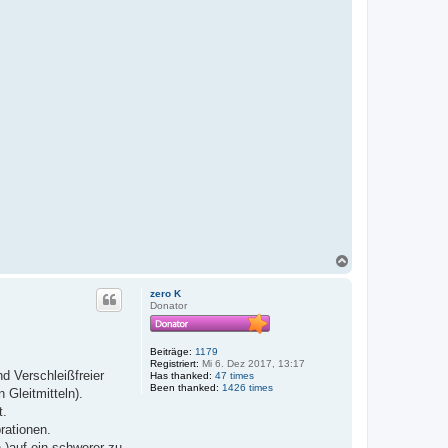
N
a
c
zero K
h
Donator
o
b
e
Beiträge:
1179
n
Registriert:
Mi 6. Dez 2017, 13:17
d Verschleißfreier
Has thanked:
47 times
Been thanked:
1426 times
 Gleitmitteln).
t.
rationen.
n )auf ein schwerer zu