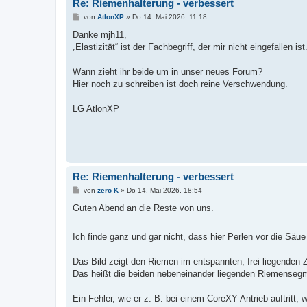
Re: Riemenhalterung - verbessert
B
von
AtlonXP
»
Do 14. Mai 2026, 11:18
e
i
Danke mjh11,
t
„Elastizität“ ist der Fachbegriff, der mir nicht eingefallen ist
r
a
g
Wann zieht ihr beide um in unser neues Forum?
Hier noch zu schreiben ist doch reine Verschwendung.
LG AtlonXP
Re: Riemenhalterung - verbessert
B
von
zero K
»
Do 14. Mai 2026, 18:54
e
i
Guten Abend an die Reste von uns.
t
r
a
Ich finde ganz und gar nicht, dass hier Perlen vor die Säu
g
Das Bild zeigt den Riemen im entspannten, frei liegenden 
Das heißt die beiden nebeneinander liegenden Riemensegment
Ein Fehler, wie er z. B. bei einem CoreXY Antrieb auftrit