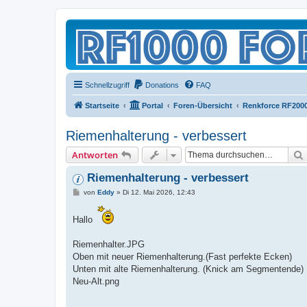
Schnellzugriff
Donations
FAQ
Startseite
Portal
Foren-Übersicht
Renkforce RF200
Riemenhalterung - verbessert
Antworten
Riemenhalterung - verbessert
B
von
Eddy
»
Di 12. Mai 2026, 12:43
e
i
t
Hallo
r
a
g
Riemenhalter.JPG
Oben mit neuer Riemenhalterung.(Fast perfekte Ecken)
Unten mit alte Riemenhalterung. (Knick am Segmentende)
Neu-Alt.png