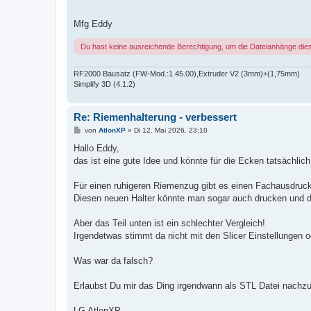
Mfg Eddy
Du hast keine ausreichende Berechtigung, um die Dateianhänge die
RF2000 Bausatz (FW-Mod.:1.45.00),Extruder V2 (3mm)+(1,75mm)
Simplify 3D (4.1.2)
Re: Riemenhalterung - verbessert
B
von
AtlonXP
»
Di 12. Mai 2026, 23:10
e
i
Hallo Eddy,
t
das ist eine gute Idee und könnte für die Ecken tatsächli
r
a
g
Für einen ruhigeren Riemenzug gibt es einen Fachausdruck de
Diesen neuen Halter könnte man sogar auch drucken und d
Aber das Teil unten ist ein schlechter Vergleich!
Irgendetwas stimmt da nicht mit den Slicer Einstellungen 
Was war da falsch?
Erlaubst Du mir das Ding irgendwann als STL Datei nachz
LG AtlonXP