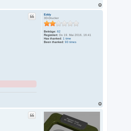
N
a
c
Eddy
h
3D-Drucker
o
b
e
Beiträge:
62
n
Registriert:
Do 19. Mai 2016, 16:41
Has thanked:
1 time
Been thanked:
93 times
N
a
c
h
o
b
e