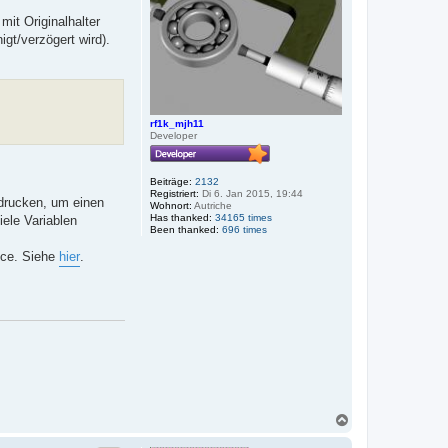
n
it Originalhalter
gt/verzögert wird).
rf1k_mjh11
Developer
Beiträge:
2132
Registriert:
Di 6. Jan 2015, 19:44
drucken, um einen
Wohnort:
Autriche
Has thanked:
34165 times
ele Variablen
Been thanked:
696 times
ance. Siehe
hier
.
N
a
c