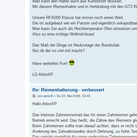
Man kann den Halter auch aus Kunststoff drucken.
Mit diesem Riemenhalter und in Verbindung mit den GT2 Ri
Unsere RFX000 Klasse hat immer noch einen Wert.
Die ist aufgebaut wie ein Panzer und eigentlich unkaputtb
Man kann Sie auch als Hochtemperatur Ofen einsetzen um 
Also so eine richtige Wollmilchsau!
Das Maß der Dinge ist Heutzutage der Bambulab.
Nur ob der so viel mit macht?
Have weiterhin Fun!
LG AtlonXP
Re: Riemenhalterung - verbessert
B
von
zero K
»
Sa 16. Mai 2026, 16:49
e
i
Hallo AtlonXP
t
r
a
Das kleinste Zahnriemenrad das für einen Zahnriemen gefert
g
Betrieb erreicht wird. Das heißt, die Zähne des Riemens gle
Beim Zahnriemen sollte man darauf achten, dass er nicht
Änderung des Zahnabstandes durch Dehnung, zu hohe Tempe
Das spricht eigentlich für einen gedruckten Zahnriemenspan