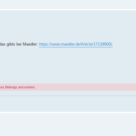
das gibts bei Maedler:
https://www.maedler.de/Article/17139900L
ses Beitrags anzusehen.