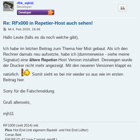
rf1k_mjh11
Developer
Re: RFx000 in Repetier-Host auch sehen!
B
Mi 4. Feb 2026, 18:46
e
i
Hallo Leute (falls es da noch welche gibt),
t
r
a
Ich habe im letzten Beitrag zum Thema hier Mist gebaut. Als ich den
g
Rechner damals neu aufsetzte, habe ich (dummerweise - siehe meine
Signatur) eine
ältere Repetier
-Host Version installiert. Deswegen wurde
der Drucker nicht mehr angezeigt. Mit den neueren Versionen klappt es
natürlich.
Somit sieht es bei mir wieder so aus wie im ersten
Beitrag hier.
Sorry für die Falschmeldung.
Gruß allerseits,
mjh11
RF1000 (seit 2014) mit:
Pico
Hot End (mit eigenem Bauteil- und Hot End Lüfter)
Ceran Bett
FW RF.01.47 (von Conrad, modif.)