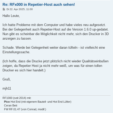
Re: RFx000 in Repetier-Host auch sehen!
B
Di 22. Apr 2025, 11:00
e
i
Hallo Leute,
t
r
a
Ich hatte Probleme mit dem Computer und habe vieles neu aufgesetzt.
g
Bei der Gelegenheit auch Repetier-Host auf die Version 1.6.0 up-gedatet.
Nun gibt es scheinbar die Möglichkeit nicht mehr, sich den Drucker in 3D
anzeigen zu lassen.
Schade. Werde bei Gelegenheit weiter daran tüfteln - ist vielleicht eine
Einstellungssache.
(Ich hoffe, dass die Drucke jetzt plötzlich nicht wieder Qualitätseinbußen
zeigen, da Repetier Host ja nicht mehr weiß, um was für einen tollen
Drucker es sich hier handelt.)
Gruß,
mjh11
RF1000 (seit 2014) mit:
Pico
Hot End (mit eigenem Bauteil- und Hot End Lüfter)
Ceran Bett
FW RF.01.47 (von Conrad, modif.)