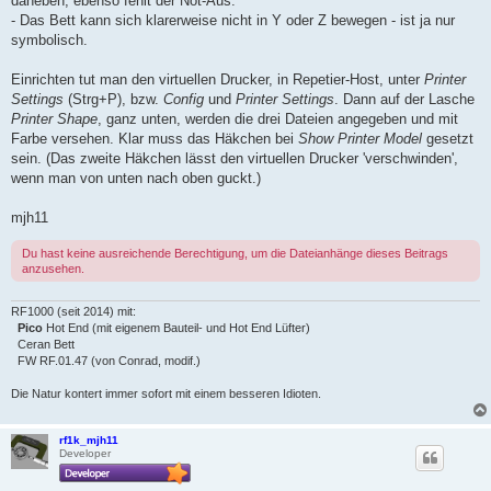
daneben, ebenso fehlt der Not-Aus.
- Das Bett kann sich klarerweise nicht in Y oder Z bewegen - ist ja nur
symbolisch.
Einrichten tut man den virtuellen Drucker, in Repetier-Host, unter
Printer
Settings
(Strg+P), bzw.
Config
und
Printer Settings
. Dann auf der Lasche
Printer Shape
, ganz unten, werden die drei Dateien angegeben und mit
Farbe versehen. Klar muss das Häkchen bei
Show Printer Model
gesetzt
sein. (Das zweite Häkchen lässt den virtuellen Drucker 'verschwinden',
wenn man von unten nach oben guckt.)
mjh11
Du hast keine ausreichende Berechtigung, um die Dateianhänge dieses Beitrags
anzusehen.
RF1000 (seit 2014) mit:
Pico
Hot End (mit eigenem Bauteil- und Hot End Lüfter)
Ceran Bett
FW RF.01.47 (von Conrad, modif.)
Die Natur kontert immer sofort mit einem besseren Idioten.
rf1k_mjh11
Developer