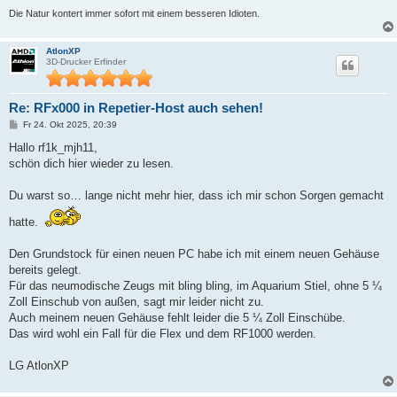
Die Natur kontert immer sofort mit einem besseren Idioten.
AtlonXP
3D-Drucker Erfinder
Re: RFx000 in Repetier-Host auch sehen!
B
Fr 24. Okt 2025, 20:39
e
i
Hallo rf1k_mjh11,
t
schön dich hier wieder zu lesen.
r
a
g
Du warst so… lange nicht mehr hier, dass ich mir schon Sorgen gemacht
hatte.
Den Grundstock für einen neuen PC habe ich mit einem neuen Gehäuse
bereits gelegt.
Für das neumodische Zeugs mit bling bling, im Aquarium Stiel, ohne 5 ¼
Zoll Einschub von außen, sagt mir leider nicht zu.
Auch meinem neuen Gehäuse fehlt leider die 5 ¼ Zoll Einschübe.
Das wird wohl ein Fall für die Flex und dem RF1000 werden.
LG AtlonXP