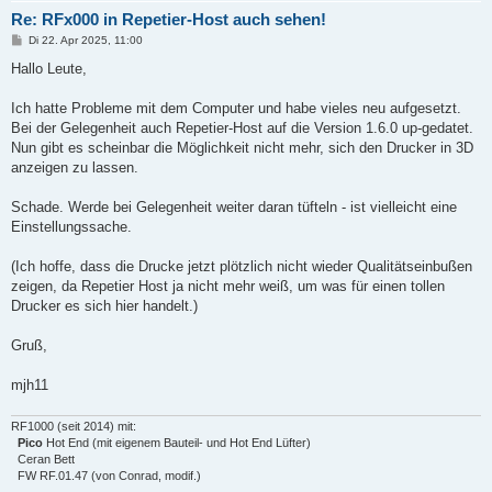
Re: RFx000 in Repetier-Host auch sehen!
B
Di 22. Apr 2025, 11:00
e
i
Hallo Leute,
t
r
a
Ich hatte Probleme mit dem Computer und habe vieles neu aufgesetzt.
g
Bei der Gelegenheit auch Repetier-Host auf die Version 1.6.0 up-gedatet.
Nun gibt es scheinbar die Möglichkeit nicht mehr, sich den Drucker in 3D
anzeigen zu lassen.
Schade. Werde bei Gelegenheit weiter daran tüfteln - ist vielleicht eine
Einstellungssache.
(Ich hoffe, dass die Drucke jetzt plötzlich nicht wieder Qualitätseinbußen
zeigen, da Repetier Host ja nicht mehr weiß, um was für einen tollen
Drucker es sich hier handelt.)
Gruß,
mjh11
RF1000 (seit 2014) mit:
Pico
Hot End (mit eigenem Bauteil- und Hot End Lüfter)
Ceran Bett
FW RF.01.47 (von Conrad, modif.)