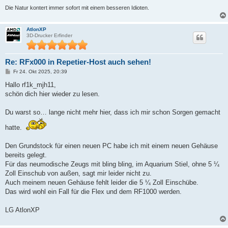
Die Natur kontert immer sofort mit einem besseren Idioten.
AtlonXP
3D-Drucker Erfinder
Re: RFx000 in Repetier-Host auch sehen!
B
Fr 24. Okt 2025, 20:39
e
i
Hallo rf1k_mjh11,
t
schön dich hier wieder zu lesen.
r
a
g
Du warst so… lange nicht mehr hier, dass ich mir schon Sorgen gemacht
hatte.
Den Grundstock für einen neuen PC habe ich mit einem neuen Gehäuse
bereits gelegt.
Für das neumodische Zeugs mit bling bling, im Aquarium Stiel, ohne 5 ¼
Zoll Einschub von außen, sagt mir leider nicht zu.
Auch meinem neuen Gehäuse fehlt leider die 5 ¼ Zoll Einschübe.
Das wird wohl ein Fall für die Flex und dem RF1000 werden.
LG AtlonXP