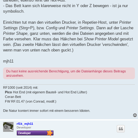
daneben, ebenso fehlt der Not-Aus.
- Das Bett kann sich klarerweise nicht in Y oder Z bewegen - ist ja nur
symbolisch.
Einrichten tut man den virtuellen Drucker, in Repetier-Host, unter
Printer
Settings
(Strg+P), bzw.
Config
und
Printer Settings
. Dann auf der Lasche
Printer Shape
, ganz unten, werden die drei Dateien angegeben und mit
Farbe versehen. Klar muss das Häkchen bei
Show Printer Model
gesetzt
sein. (Das zweite Häkchen lässt den virtuellen Drucker 'verschwinden',
wenn man von unten nach oben guckt.)
mjh11
Du hast keine ausreichende Berechtigung, um die Dateianhänge dieses Beitrags
anzusehen.
RF1000 (seit 2014) mit:
Pico
Hot End (mit eigenem Bauteil- und Hot End Lüfter)
Ceran Bett
FW RF.01.47 (von Conrad, modif.)
Die Natur kontert immer sofort mit einem besseren Idioten.
rf1k_mjh11
Developer