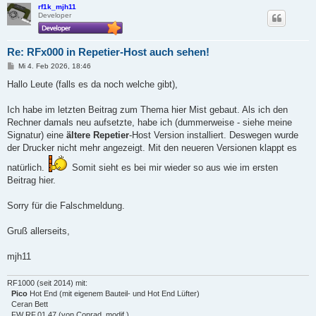
rf1k_mjh11
Developer
Re: RFx000 in Repetier-Host auch sehen!
B
Mi 4. Feb 2026, 18:46
e
i
Hallo Leute (falls es da noch welche gibt),
t
r
a
Ich habe im letzten Beitrag zum Thema hier Mist gebaut. Als ich den
g
Rechner damals neu aufsetzte, habe ich (dummerweise - siehe meine
Signatur) eine
ältere Repetier
-Host Version installiert. Deswegen wurde
der Drucker nicht mehr angezeigt. Mit den neueren Versionen klappt es
natürlich.
Somit sieht es bei mir wieder so aus wie im ersten
Beitrag hier.
Sorry für die Falschmeldung.
Gruß allerseits,
mjh11
RF1000 (seit 2014) mit:
Pico
Hot End (mit eigenem Bauteil- und Hot End Lüfter)
Ceran Bett
FW RF.01.47 (von Conrad, modif.)