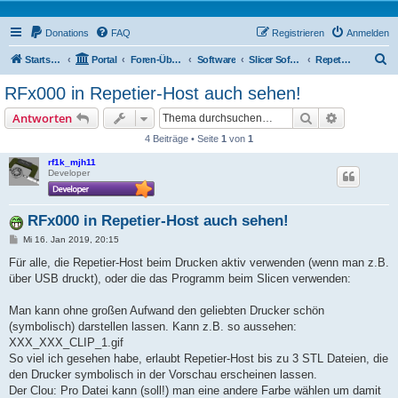
Donations
FAQ
Registrieren
Anmelden
S
Startseite
Portal
Foren-Übersicht
Software
Slicer Software
Repetier Host
u
RFx000 in Repetier-Host auch sehen!
c
Suche
Erweiterte
Antworten
h
4 Beiträge • Seite
1
von
1
e
rf1k_mjh11
Developer
RFx000 in Repetier-Host auch sehen!
B
Mi 16. Jan 2019, 20:15
e
i
Für alle, die Repetier-Host beim Drucken aktiv verwenden (wenn man z.B.
t
über USB druckt), oder die das Programm beim Slicen verwenden:
r
a
g
Man kann ohne großen Aufwand den geliebten Drucker schön
(symbolisch) darstellen lassen. Kann z.B. so aussehen:
XXX_XXX_CLIP_1.gif
So viel ich gesehen habe, erlaubt Repetier-Host bis zu 3 STL Dateien, die
den Drucker symbolisch in der Vorschau erscheinen lassen.
Der Clou: Pro Datei kann (soll!) man eine andere Farbe wählen um damit