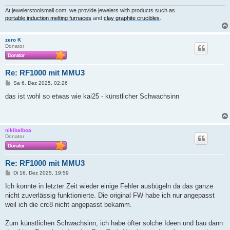
At jewelerstoolsmall.com, we provide jewelers with products such as
portable induction melting furnaces
and
clay graphite crucibles
.
zero K
Donator
Re: RF1000 mit MMU3
B
Sa 6. Dez 2025, 02:26
e
i
das ist wohl so etwas wie kai25 - künstlicher Schwachsinn
t
r
a
g
nikibalboa
Donator
Re: RF1000 mit MMU3
B
Di 16. Dez 2025, 19:59
e
i
Ich konnte in letzter Zeit wieder einige Fehler ausbügeln da das ganze
t
nicht zuverlässig funktionierte. Die original FW habe ich nur angepasst
r
a
weil ich die crc8 nicht angepasst bekamm.
g
Zum künstlichen Schwachsinn, ich habe öfter solche Ideen und bau dann