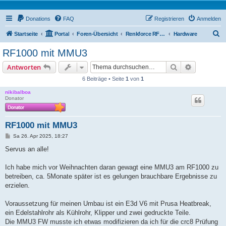
Donations
FAQ
Registrieren
Anmelden
S
Startseite
Portal
Foren-Übersicht
Renkforce RF1000 Forum
Hardware
u
RF1000 mit MMU3
c
Suche
Erweiterte
Antworten
h
6 Beiträge • Seite
1
von
1
e
nikibalboa
Donator
RF1000 mit MMU3
B
Sa 26. Apr 2025, 18:27
e
i
Servus an alle!
t
r
a
Ich habe mich vor Weihnachten daran gewagt eine MMU3 am RF1000 zu
g
betreiben, ca. 5Monate später ist es gelungen brauchbare Ergebnisse zu
erzielen.
Voraussetzung für meinen Umbau ist ein E3d V6 mit Prusa Heatbreak,
ein Edelstahlrohr als Kühlrohr, Klipper und zwei gedruckte Teile.
Die MMU3 FW musste ich etwas modifizieren da ich für die crc8 Prüfung