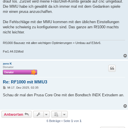
drauf los. Zurzeit wird meine Fräs/Dreh-Kombi gerade auf cnc umgebaut.
Die MMU habe ich gewählt da ich immer mal mit dem Gedanken spiele
mir einen prusa anzuschaffen.
Die Fehlschläge mit der MMU kommen mit den üblichen Einstellungen
welche schwierig zu konfigurieren sind. Das ganze am Rf1000 machts
nicht leichter.
Rf1000 Bausatz mit allen wichtigen Optimierungen + Umbau auf E3dv6.
Fw1.44.01Mod
zero K
Donator
Re: RF1000 mit MMU3
B
Mi 17. Dez 2025, 02:35
e
i
Schau dir mal den Prusa Core One mit den Bondtech INDX Extrudern an.
t
r
a
g
Antworten
6 Beiträge • Seite
1
von
1