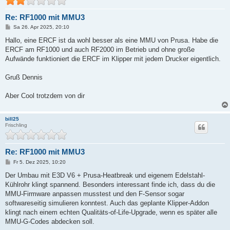
Re: RF1000 mit MMU3
B
Sa 26. Apr 2025, 20:10
e
i
Hallo, eine ERCF ist da wohl besser als eine MMU von Prusa. Habe die
t
ERCF am RF1000 und auch RF2000 im Betrieb und ohne große
r
a
Aufwände funktioniert die ERCF im Klipper mit jedem Drucker eigentlich.
g
Gruß Dennis
Aber Cool trotzdem von dir
bill25
Frischling
Re: RF1000 mit MMU3
B
Fr 5. Dez 2025, 10:20
e
i
Der Umbau mit E3D V6 + Prusa-Heatbreak und eigenem Edelstahl-
t
Kühlrohr klingt spannend. Besonders interessant finde ich, dass du die
r
a
MMU-Firmware anpassen musstest und den F-Sensor sogar
g
softwareseitig simulieren konntest. Auch das geplante Klipper-Addon
klingt nach einem echten Qualitäts-of-Life-Upgrade, wenn es später alle
MMU-G-Codes abdecken soll.