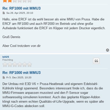
Re: RF1000 mit MMU3
B
Sa 26. Apr 2025, 20:10
e
i
Hallo, eine ERCF ist da wohl besser als eine MMU von Prusa. Habe die
t
ERCF am RF1000 und auch RF2000 im Betrieb und ohne große
r
a
Aufwände funktioniert die ERCF im Klipper mit jedem Drucker eigentlich.
g
Gruß Dennis
Aber Cool trotzdem von dir
bill25
Frischling
Re: RF1000 mit MMU3
B
Fr 5. Dez 2025, 10:20
e
i
Der Umbau mit E3D V6 + Prusa-Heatbreak und eigenem Edelstahl-
t
Kühlrohr klingt spannend. Besonders interessant finde ich, dass du die
r
a
MMU-Firmware anpassen musstest und den F-Sensor sogar
g
softwareseitig simulieren konntest. Auch das geplante Klipper-Addon
klingt nach einem echten Qualitäts-of-Life-Upgrade, wenn es später alle
MMU-G-Codes abdecken soll.