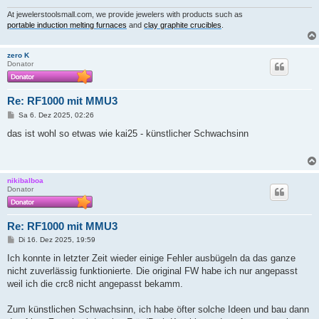
At jewelerstoolsmall.com, we provide jewelers with products such as
portable induction melting furnaces
and
clay graphite crucibles
.
zero K
Donator
Re: RF1000 mit MMU3
B
Sa 6. Dez 2025, 02:26
e
i
das ist wohl so etwas wie kai25 - künstlicher Schwachsinn
t
r
a
g
nikibalboa
Donator
Re: RF1000 mit MMU3
B
Di 16. Dez 2025, 19:59
e
i
Ich konnte in letzter Zeit wieder einige Fehler ausbügeln da das ganze
t
nicht zuverlässig funktionierte. Die original FW habe ich nur angepasst
r
a
weil ich die crc8 nicht angepasst bekamm.
g
Zum künstlichen Schwachsinn, ich habe öfter solche Ideen und bau dann