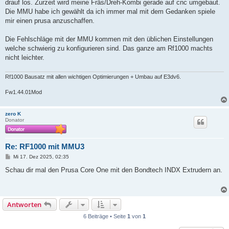
drauf los. Zurzeit wird meine Fräs/Dreh-Kombi gerade auf cnc umgebaut.
Die MMU habe ich gewählt da ich immer mal mit dem Gedanken spiele
mir einen prusa anzuschaffen.
Die Fehlschläge mit der MMU kommen mit den üblichen Einstellungen
welche schwierig zu konfigurieren sind. Das ganze am Rf1000 machts
nicht leichter.
Rf1000 Bausatz mit allen wichtigen Optimierungen + Umbau auf E3dv6.
Fw1.44.01Mod
zero K
Donator
Re: RF1000 mit MMU3
B
Mi 17. Dez 2025, 02:35
e
i
Schau dir mal den Prusa Core One mit den Bondtech INDX Extrudern an.
t
r
a
g
Antworten
6 Beiträge • Seite
1
von
1