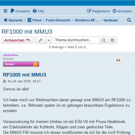
Donations
FAQ
Registrieren
Anmelden
S
Startseite
Portal
Foren-Übersicht
Renkforce RF1000 Forum
Hardware
u
RF1000 mit MMU3
c
Suche
Erweiterte
Antworten
h
6 Beiträge • Seite
1
von
1
e
nikibalboa
Donator
RF1000 mit MMU3
B
Sa 26. Apr 2025, 18:27
e
i
Servus an alle!
t
r
a
Ich habe mich vor Weihnachten daran gewagt eine MMU3 am RF1000 zu
g
betreiben, ca. 5Monate später ist es gelungen brauchbare Ergebnisse zu
erzielen.
Voraussetzung für meinen Umbau ist ein E3d V6 mit Prusa Heatbreak,
ein Edelstahlrohr als Kühlrohr, Klipper und zwei gedruckte Teile.
Die MMU3 FW musste ich etwas modifizieren da ich für die crc8 Prüfung