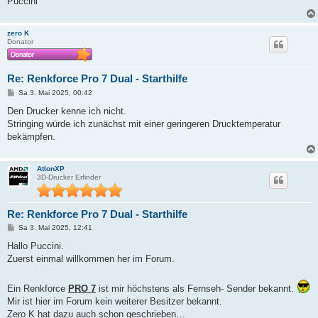
Puccini
zero K
Donator
Re: Renkforce Pro 7 Dual - Starthilfe
B
Sa 3. Mai 2025, 00:42
e
i
Den Drucker kenne ich nicht.
t
Stringing würde ich zunächst mit einer geringeren Drucktemperatur
r
a
bekämpfen.
g
AtlonXP
3D-Drucker Erfinder
Re: Renkforce Pro 7 Dual - Starthilfe
B
Sa 3. Mai 2025, 12:41
e
i
Hallo Puccini.
t
Zuerst einmal willkommen her im Forum.
r
a
g
Ein Renkforce
PRO 7
ist mir höchstens als Fernseh- Sender bekannt.
Mir ist hier im Forum kein weiterer Besitzer bekannt.
Zero K hat dazu auch schon geschrieben…