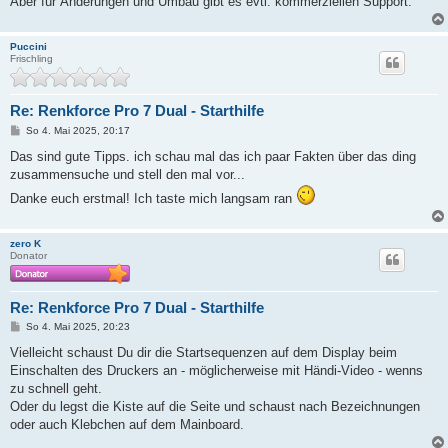
Aber für Änderungen und Umbau gibt es evtl. kommerziellen Support.
Puccini
Frischling
Re: Renkforce Pro 7 Dual - Starthilfe
B
So 4. Mai 2025, 20:17
e
i
Das sind gute Tipps. ich schau mal das ich paar Fakten über das ding
t
zusammensuche und stell den mal vor...
r
a
Danke euch erstmal! Ich taste mich langsam ran
g
zero K
Donator
Re: Renkforce Pro 7 Dual - Starthilfe
B
So 4. Mai 2025, 20:23
e
i
Vielleicht schaust Du dir die Startsequenzen auf dem Display beim
t
Einschalten des Druckers an - möglicherweise mit Händi-Video - wenns
r
a
zu schnell geht.
g
Oder du legst die Kiste auf die Seite und schaust nach Bezeichnungen
oder auch Klebchen auf dem Mainboard.