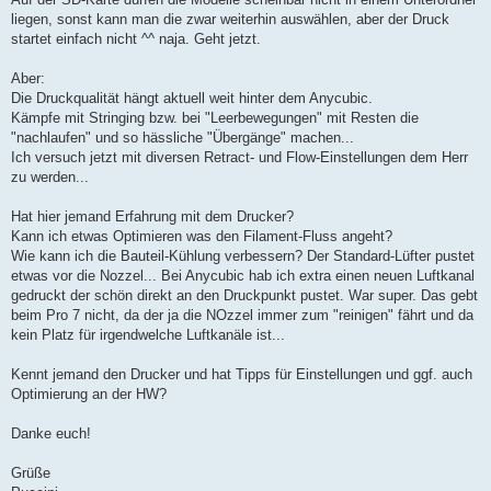
liegen, sonst kann man die zwar weiterhin auswählen, aber der Druck
startet einfach nicht ^^ naja. Geht jetzt.
Aber:
Die Druckqualität hängt aktuell weit hinter dem Anycubic.
Kämpfe mit Stringing bzw. bei "Leerbewegungen" mit Resten die
"nachlaufen" und so hässliche "Übergänge" machen...
Ich versuch jetzt mit diversen Retract- und Flow-Einstellungen dem Herr
zu werden...
Hat hier jemand Erfahrung mit dem Drucker?
Kann ich etwas Optimieren was den Filament-Fluss angeht?
Wie kann ich die Bauteil-Kühlung verbessern? Der Standard-Lüfter pustet
etwas vor die Nozzel... Bei Anycubic hab ich extra einen neuen Luftkanal
gedruckt der schön direkt an den Druckpunkt pustet. War super. Das gebt
beim Pro 7 nicht, da der ja die NOzzel immer zum "reinigen" fährt und da
kein Platz für irgendwelche Luftkanäle ist...
Kennt jemand den Drucker und hat Tipps für Einstellungen und ggf. auch
Optimierung an der HW?
Danke euch!
Grüße