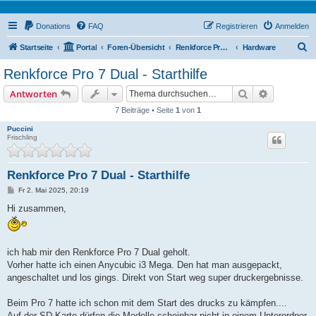
Donations
FAQ
Registrieren
Anmelden
S
Startseite
Portal
Foren-Übersicht
Renkforce Pro Forum
Hardware
u
Renkforce Pro 7 Dual - Starthilfe
c
Suche
Erweiterte
Antworten
h
7 Beiträge • Seite
1
von
1
e
Puccini
Frischling
Renkforce Pro 7 Dual - Starthilfe
B
Fr 2. Mai 2025, 20:19
e
i
Hi zusammen,
t
r
a
g
ich hab mir den Renkforce Pro 7 Dual geholt.
Vorher hatte ich einen Anycubic i3 Mega. Den hat man ausgepackt,
angeschaltet und los gings. Direkt von Start weg super druckergebnisse.
Beim Pro 7 hatte ich schon mit dem Start des drucks zu kämpfen....
Auf der SD-Karte dürfen die Modelle scheinbar nicht in einem Unterordner