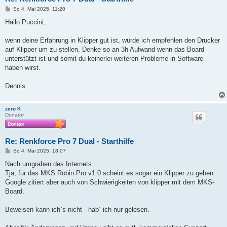
B
So 4. Mai 2025, 11:20
e
i
Hallo Puccini,
t
r
a
wenn deine Erfahrung in Klipper gut ist, würde ich empfehlen den Drucker
g
auf Klipper um zu stellen. Denke so an 3h Aufwand wenn das Board
unterstützt ist und somit du keinerlei weiteren Probleme in Software
haben wirst.
Dennis
zero K
Donator
Re: Renkforce Pro 7 Dual - Starthilfe
B
So 4. Mai 2025, 18:07
e
i
Nach umgraben des Internets ...
t
Tja, für das MKS Robin Pro v1.0 scheint es sogar ein Klipper zu geben.
r
a
Google zitiert aber auch von Schwierigkeiten von klipper mit dem MKS-
g
Board.
Beweisen kann ich`s nicht - hab´ ich nur gelesen.