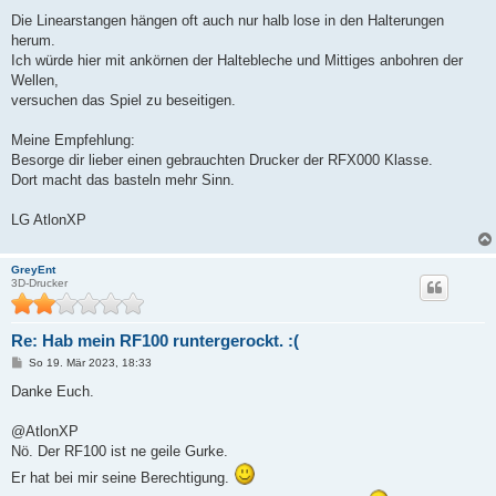
Die Linearstangen hängen oft auch nur halb lose in den Halterungen
herum.
Ich würde hier mit ankörnen der Haltebleche und Mittiges anbohren der
Wellen,
versuchen das Spiel zu beseitigen.
Meine Empfehlung:
Besorge dir lieber einen gebrauchten Drucker der RFX000 Klasse.
Dort macht das basteln mehr Sinn.
LG AtlonXP
GreyEnt
3D-Drucker
Re: Hab mein RF100 runtergerockt. :(
B
So 19. Mär 2023, 18:33
e
i
Danke Euch.
t
r
a
@AtlonXP
g
Nö. Der RF100 ist ne geile Gurke.
Er hat bei mir seine Berechtigung.