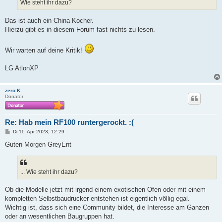
Wie steht ihr dazu?
Das ist auch ein China Kocher.
Hierzu gibt es in diesem Forum fast nichts zu lesen.
Wir warten auf deine Kritik!
LG AtlonXP
zero K
Donator
Re: Hab mein RF100 runtergerockt. :(
B
Di 11. Apr 2023, 12:29
e
i
Guten Morgen GreyEnt
t
r
a
g
... Wie steht ihr dazu?
Ob die Modelle jetzt mit irgend einem exotischen Ofen oder mit einem
kompletten Selbstbaudrucker entstehen ist eigentlich völlig egal.
Wichtig ist, dass sich eine Community bildet, die Interesse am Ganzen
oder an wesentlichen Baugruppen hat.