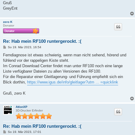
Gruß
GreyEnt
zero K
Donator
Re: Hab mein RF100 runtergerockt. :(
B
So 19. Mär 2023, 16:54
e
i
Ferndiagnose ist etwas schwierig, wenn man nicht sehend, hörend und
t
fühlend vor der rappeligen Kiste steht.
r
a
Im Conrad Download Center findet man unter RF100 noch eine lange
g
Liste verfügbarer Dateien zu allen Versionen des RF100.
Für die Reparatur einer Gleitlagerung- und Führung empfiehlt sich ein
Blick dorthin,
https://www.igus.de/info/gleitlager?utm ... =quicklink
Gruß, zero K
AtlonXP
3D-Drucker Erfinder
Re: Hab mein RF100 runtergerockt. :(
B
So 19. Mär 2023, 17:01