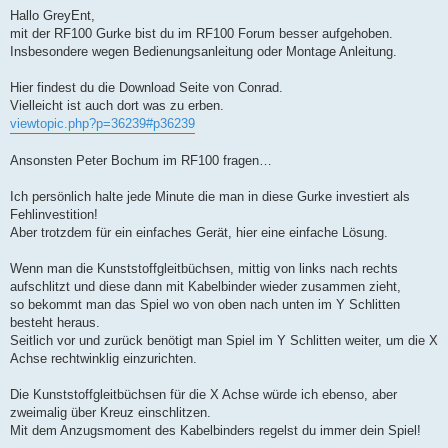
e
i
Hallo GreyEnt,
t
mit der RF100 Gurke bist du im RF100 Forum besser aufgehoben.
r
a
Insbesondere wegen Bedienungsanleitung oder Montage Anleitung.
g
Hier findest du die Download Seite von Conrad.
Vielleicht ist auch dort was zu erben.
viewtopic.php?p=36239#p36239
Ansonsten Peter Bochum im RF100 fragen…
Ich persönlich halte jede Minute die man in diese Gurke investiert als
Fehlinvestition!
Aber trotzdem für ein einfaches Gerät, hier eine einfache Lösung.
Wenn man die Kunststoffgleitbüchsen, mittig von links nach rechts
aufschlitzt und diese dann mit Kabelbinder wieder zusammen zieht,
so bekommt man das Spiel wo von oben nach unten im Y Schlitten
besteht heraus.
Seitlich vor und zurück benötigt man Spiel im Y Schlitten weiter, um die X
Achse rechtwinklig einzurichten.
Die Kunststoffgleitbüchsen für die X Achse würde ich ebenso, aber
zweimalig über Kreuz einschlitzen.
Mit dem Anzugsmoment des Kabelbinders regelst du immer dein Spiel!