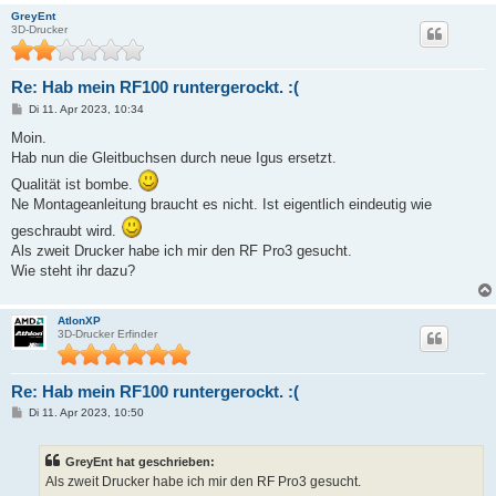
GreyEnt
3D-Drucker
Re: Hab mein RF100 runtergerockt. :(
B
Di 11. Apr 2023, 10:34
e
i
Moin.
t
Hab nun die Gleitbuchsen durch neue Igus ersetzt.
r
a
Qualität ist bombe.
g
Ne Montageanleitung braucht es nicht. Ist eigentlich eindeutig wie
geschraubt wird.
Als zweit Drucker habe ich mir den RF Pro3 gesucht.
Wie steht ihr dazu?
AtlonXP
3D-Drucker Erfinder
Re: Hab mein RF100 runtergerockt. :(
B
Di 11. Apr 2023, 10:50
e
i
t
GreyEnt hat geschrieben:
r
a
Als zweit Drucker habe ich mir den RF Pro3 gesucht.
g