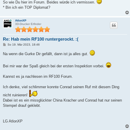
So wie Du hier im Forum. Beides würde ich vermissen.
* Bin ich ein TOP Diplomat?
AtlonXP
3D-Drucker Erfinder
Re: Hab mein RF100 runtergerockt. :(
B
So 19. Mär 2023, 18:46
e
i
Na wenn die Gurke Dir gefällt, dann ist ja alles gut.
t
r
a
g
Bei mir war der Spaß gleich bei der ersten Inspektion vorbei.
Kannst es ja nachlesen im RF100 Forum.
Ich denke, viel schlimmer konnte Conrad seinen Ruf mit diesem Ding
nicht ruinieren!
Dabei ist es ein missglückter China Kracher und Conrad hat nur seinen
Stempel drauf geklebt.
LG AtlonXP