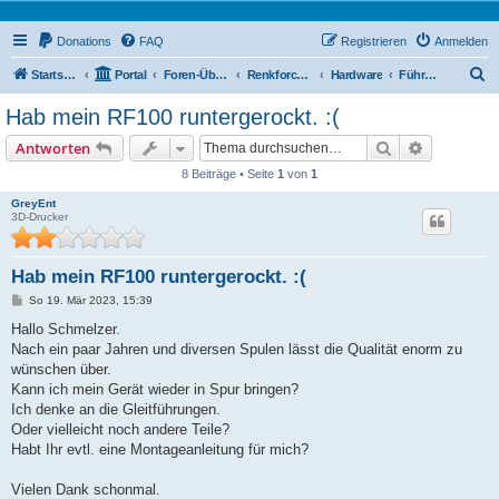
Donations
FAQ
Registrieren
Anmelden
S
Startseite
Portal
Foren-Übersicht
Renkforce RF100 Forum
Hardware
Führungen
u
Hab mein RF100 runtergerockt. :(
c
Suche
Erweiterte
Antworten
h
8 Beiträge • Seite
1
von
1
e
GreyEnt
3D-Drucker
Hab mein RF100 runtergerockt. :(
B
So 19. Mär 2023, 15:39
e
i
Hallo Schmelzer.
t
Nach ein paar Jahren und diversen Spulen lässt die Qualität enorm zu
r
a
wünschen über.
g
Kann ich mein Gerät wieder in Spur bringen?
Ich denke an die Gleitführungen.
Oder vielleicht noch andere Teile?
Habt Ihr evtl. eine Montageanleitung für mich?
Vielen Dank schonmal.