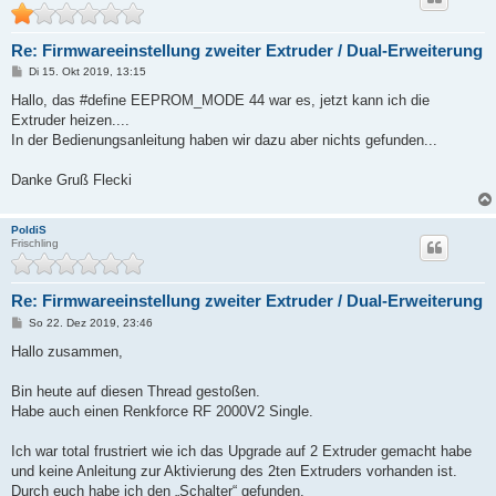
Re: Firmwareeinstellung zweiter Extruder / Dual-Erweiterung
B
Di 15. Okt 2019, 13:15
e
i
Hallo, das #define EEPROM_MODE 44 war es, jetzt kann ich die
t
Extruder heizen....
r
a
In der Bedienungsanleitung haben wir dazu aber nichts gefunden...
g
Danke Gruß Flecki
PoldiS
Frischling
Re: Firmwareeinstellung zweiter Extruder / Dual-Erweiterung
B
So 22. Dez 2019, 23:46
e
i
Hallo zusammen,
t
r
a
Bin heute auf diesen Thread gestoßen.
g
Habe auch einen Renkforce RF 2000V2 Single.
Ich war total frustriert wie ich das Upgrade auf 2 Extruder gemacht habe
und keine Anleitung zur Aktivierung des 2ten Extruders vorhanden ist.
Durch euch habe ich den „Schalter“ gefunden.