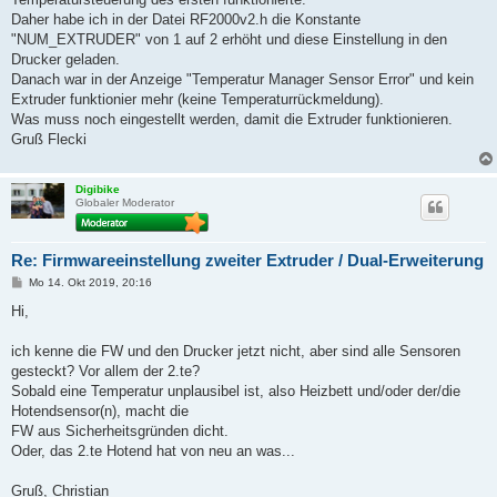
Daher habe ich in der Datei RF2000v2.h die Konstante
"NUM_EXTRUDER" von 1 auf 2 erhöht und diese Einstellung in den
Drucker geladen.
Danach war in der Anzeige "Temperatur Manager Sensor Error" und kein
Extruder funktionier mehr (keine Temperaturrückmeldung).
Was muss noch eingestellt werden, damit die Extruder funktionieren.
Gruß Flecki
Digibike
Globaler Moderator
Re: Firmwareeinstellung zweiter Extruder / Dual-Erweiterung
B
Mo 14. Okt 2019, 20:16
e
i
Hi,
t
r
a
ich kenne die FW und den Drucker jetzt nicht, aber sind alle Sensoren
g
gesteckt? Vor allem der 2.te?
Sobald eine Temperatur unplausibel ist, also Heizbett und/oder der/die
Hotendsensor(n), macht die
FW aus Sicherheitsgründen dicht.
Oder, das 2.te Hotend hat von neu an was...
Gruß, Christian