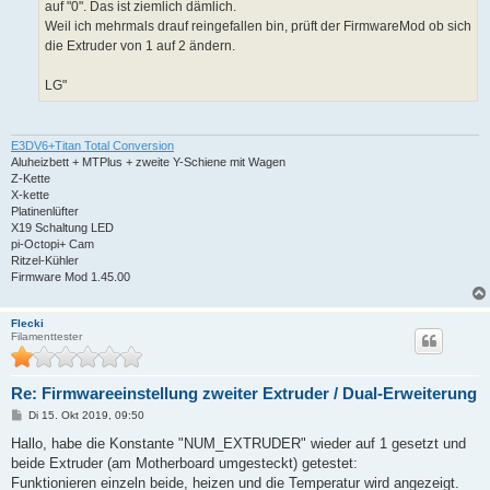
auf "0". Das ist ziemlich dämlich.
Weil ich mehrmals drauf reingefallen bin, prüft der FirmwareMod ob sich
die Extruder von 1 auf 2 ändern.
LG"
E3DV6+Titan Total Conversion
Aluheizbett + MTPlus + zweite Y-Schiene mit Wagen
Z-Kette
X-kette
Platinenlüfter
X19 Schaltung LED
pi-Octopi+ Cam
Ritzel-Kühler
Firmware Mod 1.45.00
Flecki
Filamenttester
Re: Firmwareeinstellung zweiter Extruder / Dual-Erweiterung
B
Di 15. Okt 2019, 09:50
e
i
Hallo, habe die Konstante "NUM_EXTRUDER" wieder auf 1 gesetzt und
t
beide Extruder (am Motherboard umgesteckt) getestet:
r
a
Funktionieren einzeln beide, heizen und die Temperatur wird angezeigt.