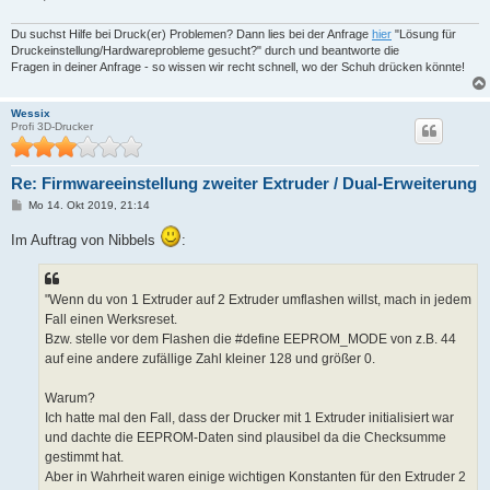
Du suchst Hilfe bei Druck(er) Problemen? Dann lies bei der Anfrage
hier
"Lösung für
Druckeinstellung/Hardwareprobleme gesucht?" durch und beantworte die
Fragen in deiner Anfrage - so wissen wir recht schnell, wo der Schuh drücken könnte!
Wessix
Profi 3D-Drucker
Re: Firmwareeinstellung zweiter Extruder / Dual-Erweiterung
B
Mo 14. Okt 2019, 21:14
e
i
Im Auftrag von Nibbels
:
t
r
a
g
"Wenn du von 1 Extruder auf 2 Extruder umflashen willst, mach in jedem
Fall einen Werksreset.
Bzw. stelle vor dem Flashen die #define EEPROM_MODE von z.B. 44
auf eine andere zufällige Zahl kleiner 128 und größer 0.
Warum?
Ich hatte mal den Fall, dass der Drucker mit 1 Extruder initialisiert war
und dachte die EEPROM-Daten sind plausibel da die Checksumme
gestimmt hat.
Aber in Wahrheit waren einige wichtigen Konstanten für den Extruder 2