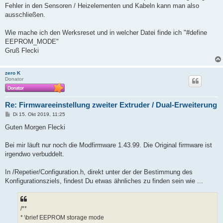
g
Fehler in den Sensoren / Heizelementen und Kabeln kann man also
ausschließen.
Wie mache ich den Werksreset und in welcher Datei finde ich "#define
EEPROM_MODE"
Gruß Flecki
zero K
Donator
Re: Firmwareeinstellung zweiter Extruder / Dual-Erweiterung
B
Di 15. Okt 2019, 11:25
e
i
Guten Morgen Flecki
t
r
a
Bei mir läuft nur noch die Modfirmware 1.43.99. Die Original firmware ist
g
irgendwo verbuddelt.
In /Repetier/Configuration.h, direkt unter der der Bestimmung des
Konfigurationsziels, findest Du etwas ähnliches zu finden sein wie ...
/**
* \brief EEPROM storage mode