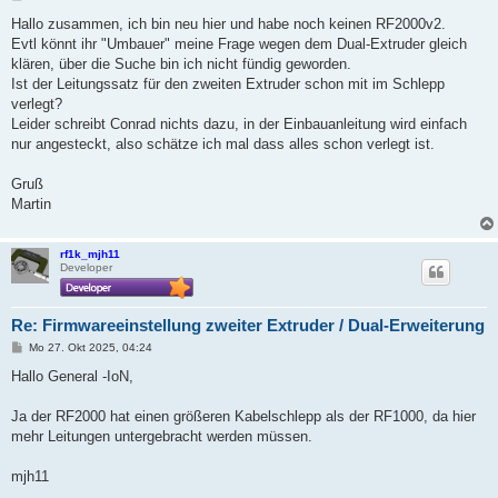
e
i
Hallo zusammen, ich bin neu hier und habe noch keinen RF2000v2.
t
Evtl könnt ihr "Umbauer" meine Frage wegen dem Dual-Extruder gleich
r
a
klären, über die Suche bin ich nicht fündig geworden.
g
Ist der Leitungssatz für den zweiten Extruder schon mit im Schlepp
verlegt?
Leider schreibt Conrad nichts dazu, in der Einbauanleitung wird einfach
nur angesteckt, also schätze ich mal dass alles schon verlegt ist.
Gruß
Martin
rf1k_mjh11
Developer
Re: Firmwareeinstellung zweiter Extruder / Dual-Erweiterung
B
Mo 27. Okt 2025, 04:24
e
i
Hallo General -IoN,
t
r
a
Ja der RF2000 hat einen größeren Kabelschlepp als der RF1000, da hier
g
mehr Leitungen untergebracht werden müssen.
mjh11