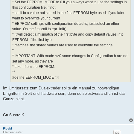
* Set the EEPROM_MODE to 0 if you always want to use the settings in
this configuration file. If not,
* set it to a value not stored in the first EEPROM-byte used. If you later
want to overwrite your current
* EEPROM settings with configuration defaults, just select an other
value. On the first call to epr_init()
* it will detect a mismatch of the first byte and copy default values into
EEPROM. If the first byte
* matches, the stored values are used to overwrite the settings.
*
* IMPORTANT: With mode <>0 some changes in Configuration.h are not
set any more, as they are
* taken from the EEPROM.
*/
#define EEPROM_MODE 44
Im Umrüstsatz zum Dualextruder sollte ein Manual zu notwendigen
Eingriffen in Soft und Hardware sein, denn so selbstversändlich ist das
Ganze nicht.
Gruß zero K
Flecki
Filamenttester