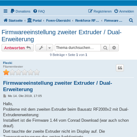
Donations
FAQ
Registrieren
Anmelden
S
Startseite
Portal
Foren-Übersicht
Renkforce RF2000 Forum
Firmware / Tweaks
u
Firmwareeinstellung zweiter Extruder / Dual-
c
Erweiterung
h
Suche
Erweiterte
Antworten
e
9 Beiträge • Seite
1
von
1
Flecki
Filamenttester
Firmwareeinstellung zweiter Extruder / Dual-
Erweiterung
B
Mo 14. Okt 2019, 17:05
e
i
Hallo,
t
Probleme mit dem zweiten Extruder beim Bausatz RF2000v2 mit Dual-
r
a
Extrudererweiterung:
g
Installiert ist die Firmware 1.44 vom Conrad Download (war auch schon
drauf).
Dort tauchte der zweite Extruder nicht im Display auf. Die
Temperatursteuerung des ersten funktionierte.