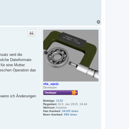
N
a
c
h
o
b
e
n
satz wird die
Solche Dateiformate
für eine Mutter
leschen Operation das
rf1k_mjh11
Developer
r wenn ich Änderungen
Beiträge:
2132
Registriert:
Di 6. Jan 2015, 19:44
Wohnort:
Autriche
Has thanked:
34165 times
Been thanked:
696 times