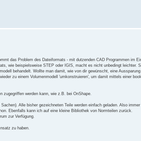
al kommt das Problem des Dateiformats - mit dutzenden CAD Programmen im Ein
ats, wie beispielsweise STEP oder IGIS, macht es nicht unbedingt leichter. 
nmodell behandelt. Wollte man damit, wie von dir gewünscht, eine Aussparung 
ieder zu einem Volumenmodell 'umkonstruieren', um damit mittels einer boo
zugegriffen werden kann, wie z.B. bei OnShape.
n Sachen). Alle bisher gezeichneten Teile werden einfach geladen. Also imme
n. Ebenfalls kann ich auf eine kleine Bibliothek von Normteilen zurück.
rum zur Verfügung.
insatz zu haben.