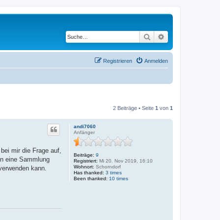
Suche
Erweiterte Suche
Registrieren
Anmelden
2 Beiträge • Seite
1
von
1
andi7060
Anfänger
ei mir die Frage auf,
Beiträge:
9
hon eine Sammlung
Registriert:
Mi 20. Nov 2019, 16:10
Wohnort:
Schorndorf
rverwenden kann.
Has thanked:
3 times
Been thanked:
10 times