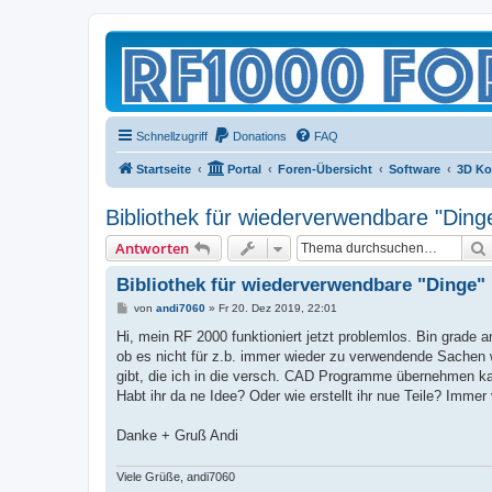
Schnellzugriff
Donations
FAQ
Startseite
Portal
Foren-Übersicht
Software
3D Ko
Bibliothek für wiederverwendbare "Ding
Antworten
Bibliothek für wiederverwendbare "Dinge"
B
von
andi7060
»
Fr 20. Dez 2019, 22:01
e
i
Hi, mein RF 2000 funktioniert jetzt problemlos. Bin grade
t
ob es nicht für z.b. immer wieder zu verwendende Sachen
r
a
gibt, die ich in die versch. CAD Programme übernehmen kan
g
Habt ihr da ne Idee? Oder wie erstellt ihr nue Teile? Imme
Danke + Gruß Andi
Viele Grüße, andi7060