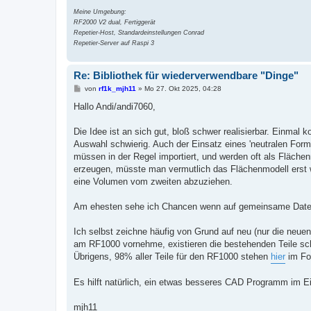
Meine Umgebung:
RF2000 V2 dual, Fertiggerät
Repetier-Host, Standardeinstellungen Conrad
Repetier-Server auf Raspi 3
Re: Bibliothek für wiederverwendbare "Dinge"
B
von
rf1k_mjh11
»
Mo 27. Okt 2025, 04:28
e
i
Hallo Andi/andi7060,
t
r
a
Die Idee ist an sich gut, bloß schwer realisierbar. Einm
g
Auswahl schwierig. Auch der Einsatz eines 'neutralen Form
müssen in der Regel importiert, und werden oft als Fläche
erzeugen, müsste man vermutlich das Flächenmodell erst w
eine Volumen vom zweiten abzuziehen.
Am ehesten sehe ich Chancen wenn auf gemeinsame Daten 
Ich selbst zeichne häufig von Grund auf neu (nur die neue
am RF1000 vornehme, existieren die bestehenden Teile scho
Übrigens, 98% aller Teile für den RF1000 stehen
hier
im Fo
Es hilft natürlich, ein etwas besseres CAD Programm im E
mjh11