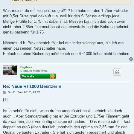
Gruß, Christian
Was meinst du mit "doppelt so groß" ? Ich habe mir den 1,75er Extruder
mit 0,5er Düse grad gekauft u.a. weil für den Sli3er neuerdings jede
Menge Profile für 1,75 mit dabei sind. Messen kann ich das Loch zwar
nicht, aber 2,85er Filament passt da keinesfalls und die Bohrung scheint
genau passend für 1,75.
Näheres, d.h. Praxisbetrieb fällt bei mir leider solange aus, bis ich mal
einen passenden Netzschalter habe.
Einfach so ohne Sicherung möchte ich den RF1000 lieber nicht betreiben.
Digibike
Globaler Moderator
Re: Neue RF1000 Besitzerin
B
So 11. Jun 2017, 19:21
e
i
Hi!
t
r
a
Ist ja schön für dich, wenn du Ihn umgerüstet hast - schrieb ich doch
g
auch... Aber Standardmäßig hat er 3er Extruder und 1,75er Filament geht
da zwar rein, aber vernünftig drucken ist anders... Das meinte ich mit fast
doppelt so groß (eben deutlich unterhalb den optimalen 2,85 mm für den
Orginal verbauten Extruder). Sie hat sich gestern regestriert und gleich