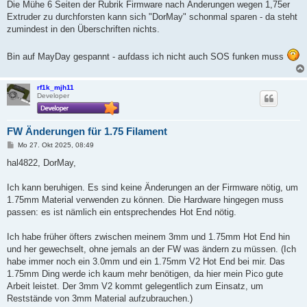
Die Mühe 6 Seiten der Rubrik Firmware nach Änderungen wegen 1,75er
Extruder zu durchforsten kann sich "DorMay" schonmal sparen - da steht
zumindest in den Überschriften nichts.
Bin auf MayDay gespannt - aufdass ich nicht auch SOS funken muss
rf1k_mjh11
Developer
FW Änderungen für 1.75 Filament
B
Mo 27. Okt 2025, 08:49
e
i
hal4822, DorMay,
t
r
a
Ich kann beruhigen. Es sind keine Änderungen an der Firmware nötig, um
g
1.75mm Material verwenden zu können. Die Hardware hingegen muss
passen: es ist nämlich ein entsprechendes Hot End nötig.
Ich habe früher öfters zwischen meinem 3mm und 1.75mm Hot End hin
und her gewechselt, ohne jemals an der FW was ändern zu müssen. (Ich
habe immer noch ein 3.0mm und ein 1.75mm V2 Hot End bei mir. Das
1.75mm Ding werde ich kaum mehr benötigen, da hier mein Pico gute
Arbeit leistet. Der 3mm V2 kommt gelegentlich zum Einsatz, um
Reststände von 3mm Material aufzubrauchen.)