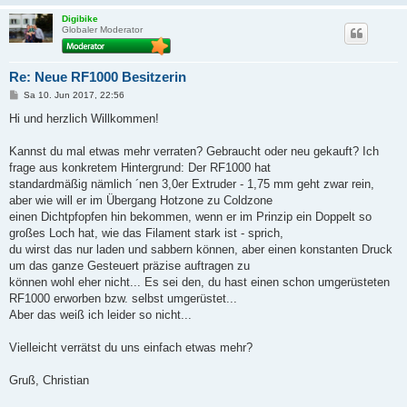
Digibike
Globaler Moderator
Re: Neue RF1000 Besitzerin
B
Sa 10. Jun 2017, 22:56
e
i
Hi und herzlich Willkommen!
t
r
a
Kannst du mal etwas mehr verraten? Gebraucht oder neu gekauft? Ich
g
frage aus konkretem Hintergrund: Der RF1000 hat
standardmäßig nämlich ´nen 3,0er Extruder - 1,75 mm geht zwar rein,
aber wie will er im Übergang Hotzone zu Coldzone
einen Dichtpfopfen hin bekommen, wenn er im Prinzip ein Doppelt so
großes Loch hat, wie das Filament stark ist - sprich,
du wirst das nur laden und sabbern können, aber einen konstanten Druck
um das ganze Gesteuert präzise auftragen zu
können wohl eher nicht... Es sei den, du hast einen schon umgerüsteten
RF1000 erworben bzw. selbst umgerüstet...
Aber das weiß ich leider so nicht...
Vielleicht verrätst du uns einfach etwas mehr?
Gruß, Christian