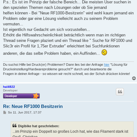
P.s.: Es ist im Prinzip der falsche Bereich... Die meisten User suchen in
den spezielen Themen nach Lösungen oder ob Sie jemand
helfen können - Bei "Neue RF1000-Besitzerin" wird wohl kaum jemand ein
Problem oder gar eine Lösung vielleicht auch zu seinem Problem
vermuten...
Ist eigentlich nur Gedacht um sich vorzustellen...
Erhöht die Hilfswahrscheinlichkeit beträchtlich wenn man im richtigen
Thread seine Fragen plaziert und ein Thread like " Suche für RF1000 und
Slic3r ein Profil für 1,75er Extruder" erleichtert bei Suchfunktionen
anderen, die das selbe Problem haben, ein Auffinden...
Du suchst Hilfe bei Druck(er) Problemen? Dann lies bei der Anfrage
hier
"Lösung für
Druckeinstellung/Hardwareprobleme gesucht?" durch und beantworte die
Fragen in deiner Anfrage - so wissen wir recht schnell, wo der Schuh drücken könnte!
hal4822
Developer
Re: Neue RF1000 Besitzerin
B
So 11. Jun 2017, 17:37
e
i
t
Digibike hat geschrieben:
r
a
...im Prinzip ein Doppelt so großes Loch hat, wie das Filament stark ist
g