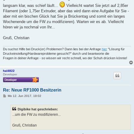
langsam klar, was schief läuft...
Vielleicht wartet Sie jetzt auf 2,85er
Filament (oder 1,75er Extruder, aber das wird dann eine Aufgabe für Sie -
aber mit ein bischen Glück hat Sie ja Brückentag und somit ein langes
Wochenende um die FW zu modifizieren). Warten wir es ab. Vielleicht
hören wir ja nochmal von Ihr...
Gruß, Christian
Du suchst Hilfe bei Druck(er) Problemen? Dann lies bei der Anfrage
hier
"Lösung für
Druckeinstellung/Hardwareprobleme gesucht?" durch und beantworte die
Fragen in deiner Anfrage - so wissen wir recht schnell, wo der Schuh drücken könnte!
hal4822
Developer
Re: Neue RF1000 Besitzerin
B
Mo 12. Jun 2017, 19:02
e
i
t
Digibike hat geschrieben:
r
a
...um die FW zu modifizieren...
g
Gruß, Christian