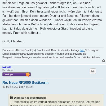
mit dieser Frage an uns gewandt - daher fragte ich, ob Sie einen
modifizierten oder einen Orginalen gekauft hat - ich weiß es ja nicht und
ich weiß auch Ihren Kenntnisstand leider nicht - wäre aber nicht der erste
Fall, bei dem jemand einen neuen Drucker und falsches Filament dazu
gekauft hat und sich dann wunderte... Daher wollte ich im Vorfeld erstmal
abklopfen, ob meine Befürchtung stimmt oder ob das seine Richtigkeit
hat, nicht das da gleich ein Rohrkreppierer Start hingelegt wird und
massiv Frust sich aufbaut...
Gruß, Christian
Du suchst Hilfe bei Druck(er) Problemen? Dann lies bei der Anfrage
hier
"Lösung für
Druckeinstellung/Hardwareprobleme gesucht?" durch und beantworte die
Fragen in deiner Anfrage - so wissen wir recht schnell, wo der Schuh drücken könnte!
hal4822
Developer
Re: Neue RF1000 Besitzerin
B
Mo 12. Jun 2017, 08:59
e
i
t
Digibike hat geschrieben:
r
a
... Daher wollte ich im Vorfeld erstmal abklopfen, ob meine Befürchtung
g