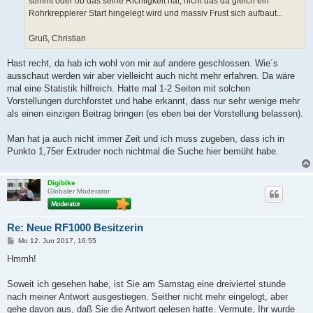
stimmt oder ob das seine Richtigkeit hat, nicht das da gleich ein
Rohrkreppierer Start hingelegt wird und massiv Frust sich aufbaut...
Gruß, Christian
Hast recht, da hab ich wohl von mir auf andere geschlossen. Wie´s
ausschaut werden wir aber vielleicht auch nicht mehr erfahren. Da wäre
mal eine Statistik hilfreich. Hatte mal 1-2 Seiten mit solchen
Vorstellungen durchforstet und habe erkannt, dass nur sehr wenige mehr
als einen einzigen Beitrag bringen (es eben bei der Vorstellung belassen).
Man hat ja auch nicht immer Zeit und ich muss zugeben, dass ich in
Punkto 1,75er Extruder noch nichtmal die Suche hier bemüht habe.
Digibike
Globaler Moderator
Re: Neue RF1000 Besitzerin
B
Mo 12. Jun 2017, 16:55
e
i
Hmmh!
t
r
a
Soweit ich gesehen habe, ist Sie am Samstag eine dreiviertel stunde
g
nach meiner Antwort ausgestiegen. Seither nicht mehr eingelogt, aber
gehe davon aus, daß Sie die Antwort gelesen hatte. Vermute, Ihr wurde