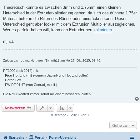
Theoretisch könnte es zwischen 3mm und 1.75mm einen kleinen
Unterschied in der Extruderkalibrierung geben, da sich das dünnere 1.75er
Material tiefer in die Rillen des Rändelrades eindrücken kann. Dieser
Unterschied geht aber locker mit dem Extrusion Multiplier auszugleichen.
Wer es perfekt haben will, kann den Extruder neu
kalibrieren
.
mjh11
Zuletzt als neu markiert von rf1k_mjh11 am Mo 27. Okt 2025, 08:49.
RF1000 (seit 2014) mit:
Pico
Hot End (mit eigenem Bauteil- und Hot End Lüfter)
Ceran Bett
FW RF.01.47 (von Conrad, modif.)
Die Natur kontert immer sofort mit einem besseren Idioten.
Antworten
8 Beiträge • Seite
1
von
1
Gehe zu
Startseite
Portal
Foren-Übersicht