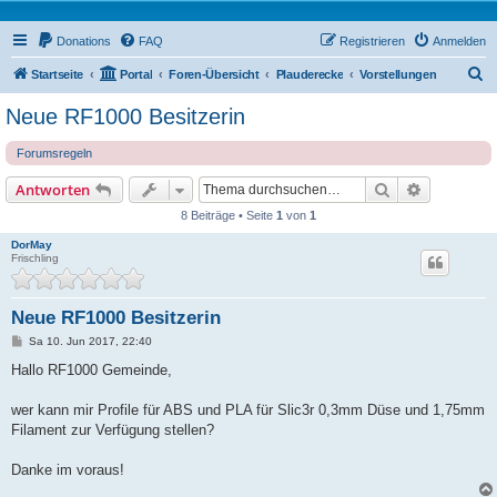
Donations
FAQ
Registrieren
Anmelden
S
Startseite
Portal
Foren-Übersicht
Plauderecke
Vorstellungen
u
Neue RF1000 Besitzerin
c
Forumsregeln
h
e
Suche
Erweiterte
Antworten
8 Beiträge • Seite
1
von
1
DorMay
Frischling
Neue RF1000 Besitzerin
B
Sa 10. Jun 2017, 22:40
e
i
Hallo RF1000 Gemeinde,
t
r
a
wer kann mir Profile für ABS und PLA für Slic3r 0,3mm Düse und 1,75mm
g
Filament zur Verfügung stellen?
Danke im voraus!