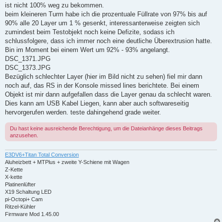
ist nicht 100% weg zu bekommen.
beim kleineren Turm habe ich die prozentuale Füllrate von 97% bis auf
90% alle 20 Layer um 1 % gesenkt, interessanterweise zeigten sich
zumindest beim Testobjekt noch keine Defizite, sodass ich
schlussfolgere, dass ich immer noch eine deutliche Überextrusion hatte.
Bin im Moment bei einem Wert um 92% - 93% angelangt.
DSC_1371.JPG
DSC_1373.JPG
Bezüglich schlechter Layer (hier im Bild nicht zu sehen) fiel mir dann
noch auf, das RS in der Konsole missed lines berichtete. Bei einem
Objekt ist mir dann aufgefallen dass die Layer genau da schlecht waren.
Dies kann am USB Kabel Liegen, kann aber auch softwareseitig
hervorgerufen werden. teste dahingehend grade weiter.
Du hast keine ausreichende Berechtigung, um die Dateianhänge dieses Beitrags
anzusehen.
E3DV6+Titan Total Conversion
Aluheizbett + MTPlus + zweite Y-Schiene mit Wagen
Z-Kette
X-kette
Platinenlüfter
X19 Schaltung LED
pi-Octopi+ Cam
Ritzel-Kühler
Firmware Mod 1.45.00