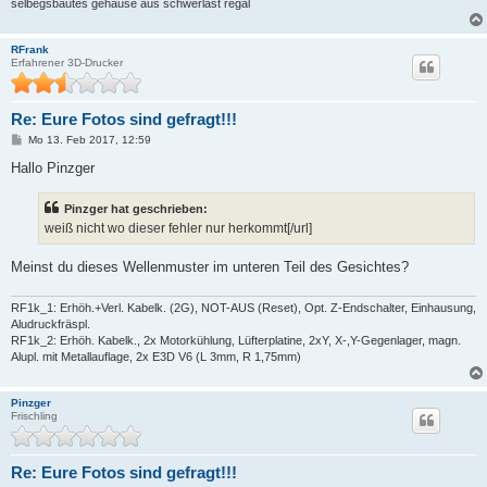
selbegsbautes gehäuse aus schwerlast regal
RFrank
Erfahrener 3D-Drucker
Re: Eure Fotos sind gefragt!!!
B
Mo 13. Feb 2017, 12:59
e
i
Hallo Pinzger
t
r
a
Pinzger hat geschrieben:
g
weiß nicht wo dieser fehler nur herkommt[/url]
Meinst du dieses Wellenmuster im unteren Teil des Gesichtes?
RF1k_1: Erhöh.+Verl. Kabelk. (2G), NOT-AUS (Reset), Opt. Z-Endschalter, Einhausung,
Aludruckfräspl.
RF1k_2: Erhöh. Kabelk., 2x Motorkühlung, Lüfterplatine, 2xY, X-,Y-Gegenlager, magn.
Alupl. mit Metallauflage, 2x E3D V6 (L 3mm, R 1,75mm)
Pinzger
Frischling
Re: Eure Fotos sind gefragt!!!