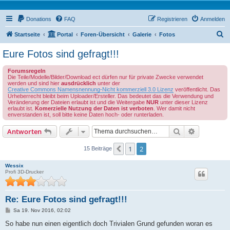
Donations
FAQ
Registrieren
Anmelden
S
Startseite
Portal
Foren-Übersicht
Galerie
Fotos
u
Eure Fotos sind gefragt!!!
c
Forumsregeln
h
Die Teile/Modelle/Bilder/Download ect dürfen nur für private Zwecke verwendet
werden und sind hier
ausdrücklich
unter der
e
Creative Commons Namensnennung-Nicht kommerziell 3.0 Lizenz
veröffentlicht. Das
Urheberrecht bleibt beim Uploader/Ersteller. Das bedeutet das die Verwendung und
Veränderung der Dateien erlaubt ist und die Weitergabe
NUR
unter dieser Lizenz
erlaubt ist.
Komerzielle Nutzung der Daten ist verboten
. Wer damit nicht
enverstanden ist, soll bitte keine Daten hoch- oder runterladen.
Suche
Erweiterte
Antworten
1
2
Vorherige
15 Beiträge
Wessix
Profi 3D-Drucker
Re: Eure Fotos sind gefragt!!!
B
Sa 19. Nov 2016, 02:02
e
i
So habe nun einen eigentlich doch Trivialen Grund gefunden woran es
t