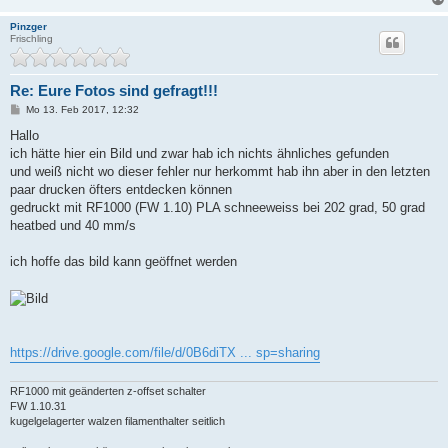
Pinzger
Frischling
Re: Eure Fotos sind gefragt!!!
B
Mo 13. Feb 2017, 12:32
e
i
Hallo
t
ich hätte hier ein Bild und zwar hab ich nichts ähnliches gefunden
r
a
und weiß nicht wo dieser fehler nur herkommt hab ihn aber in den letzten
g
paar drucken öfters entdecken können
gedruckt mit RF1000 (FW 1.10) PLA schneeweiss bei 202 grad, 50 grad
heatbed und 40 mm/s
ich hoffe das bild kann geöffnet werden
https://drive.google.com/file/d/0B6diTX ... sp=sharing
RF1000 mit geänderten z-offset schalter
FW 1.10.31
kugelgelagerter walzen filamenthalter seitlich