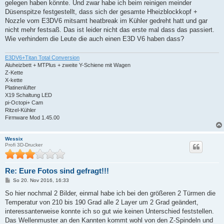
gelegen haben könnte. Und zwar habe ich beim reinigen meinder
r
a
Düsenspitze festgestellt, dass sich der gesamte Hheizblockkopf +
g
Nozzle vom E3DV6 mitsamt heatbreak im Kühler gedreht hatt und gar
nicht mehr festsaß. Das ist leider nicht das erste mal dass das passiert.
Wie verhindern die Leute die auch einen E3D V6 haben dass?
E3DV6+Titan Total Conversion
Aluheizbett + MTPlus + zweite Y-Schiene mit Wagen
Z-Kette
X-kette
Platinenlüfter
X19 Schaltung LED
pi-Octopi+ Cam
Ritzel-Kühler
Firmware Mod 1.45.00
Wessix
Profi 3D-Drucker
Re: Eure Fotos sind gefragt!!!
B
So 20. Nov 2016, 16:33
e
i
So hier nochmal 2 Bilder, einmal habe ich bei den größeren 2 Türmen die
t
Temperatur von 210 bis 190 Grad alle 2 Layer um 2 Grad geändert,
r
a
interessanterweise konnte ich so gut wie keinen Unterschied feststellen.
g
Das Wellenmuster an den Kannten kommt wohl von den Z-Spindeln und