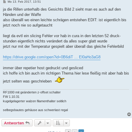
B
Mo 13. Feb 2017, 13:51
e
i
ja die Rillen unterhalb des Gesichts Bild 2 sieht man es auch auf den
t
Händen und der Waffe
r
a
also überalll wo einen leichte schrägen entstehen EDIT: ist eigentlich bis
g
jetzt noch nie so aufgetaucht
liegt da evtl ein slicing Fehler vor hab in cura in den letzten 52 druck-
stunden eigentlich nichts verändert da alles super glatt wurde
jetzt nur mit der Temperatur gespielt aber überall das gleiche Fehlerbild
https://drive.google.com/open?id=0B6diT ... El0aHo3aG8
immer über repetier host gedruckt und gesliced
ich hoffe ich bin auch im richtigen Thema hier lese fleißig mit aber hab bis
jetzt selten was geschrieben
RF1000 mit geänderten z-offset schalter
FW 1.10.31
kugelgelagerter walzen filamenthalter seitlich
selbegsbautes gehäuse aus schwerlast regal
Antworten