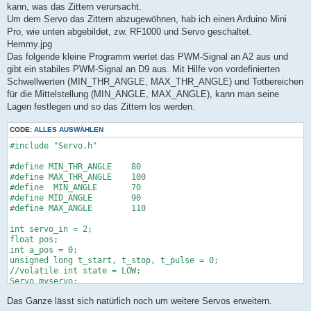
kann, was das Zittern verursacht.
Um dem Servo das Zittern abzugewöhnen, hab ich einen Arduino Mini
Pro, wie unten abgebildet, zw. RF1000 und Servo geschaltet.
Hemmy.jpg
Das folgende kleine Programm wertet das PWM-Signal an A2 aus und
gibt ein stabiles PWM-Signal an D9 aus. Mit Hilfe von vordefinierten
Schwellwerten (MIN_THR_ANGLE, MAX_THR_ANGLE) und Totbereichen
für die Mittelstellung (MIN_ANGLE, MAX_ANGLE), kann man seine
Lagen festlegen und so das Zittern los werden.
CODE:
ALLES AUSWÄHLEN
#include "Servo.h"

#define MIN_THR_ANGLE    80

#define MAX_THR_ANGLE    100

#define  MIN_ANGLE       70

#define MID_ANGLE        90

#define MAX_ANGLE        110

int servo_in = 2;

float pos;

int a_pos = 0;

unsigned long t_start, t_stop, t_pulse = 0;

//volatile int state = LOW;

Servo myservo;

Das Ganze lässt sich natürlich noch um weitere Servos erweitern.
void setup() {
