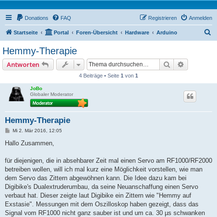
Donations
FAQ
Registrieren
Anmelden
S
Startseite
Portal
Foren-Übersicht
Hardware
Arduino
u
Hemmy-Therapie
c
Suche
Erweiterte
Antworten
h
4 Beiträge • Seite
1
von
1
e
JoBo
Globaler Moderator
Hemmy-Therapie
B
Mi 2. Mär 2016, 12:05
e
i
Hallo Zusammen,
t
r
a
für diejenigen, die in absehbarer Zeit mal einen Servo am RF1000/RF2000
g
betreiben wollen, will ich mal kurz eine Möglichkeit vorstellen, wie man
dem Servo das Zittern abgewöhnen kann. Die Idee dazu kam bei
Digibike's Dualextruderumbau, da seine Neuanschaffung einen Servo
verbaut hat. Dieser zeigte laut Digibike ein Zittern wie "Hemmy auf
Exstasie". Messungen mit dem Oszilloskop haben gezeigt, dass das
Signal vom RF1000 nicht ganz sauber ist und um ca. 30 µs schwanken