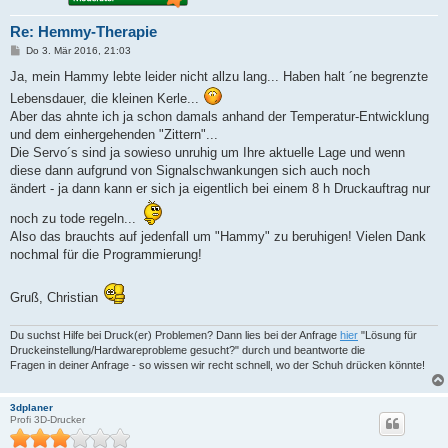
Re: Hemmy-Therapie
B
Do 3. Mär 2016, 21:03
e
i
Ja, mein Hammy lebte leider nicht allzu lang... Haben halt ´ne begrenzte
t
Lebensdauer, die kleinen Kerle...
r
a
Aber das ahnte ich ja schon damals anhand der Temperatur-Entwicklung
g
und dem einhergehenden "Zittern"...
Die Servo´s sind ja sowieso unruhig um Ihre aktuelle Lage und wenn
diese dann aufgrund von Signalschwankungen sich auch noch
ändert - ja dann kann er sich ja eigentlich bei einem 8 h Druckauftrag nur
noch zu tode regeln...
Also das brauchts auf jedenfall um "Hammy" zu beruhigen! Vielen Dank
nochmal für die Programmierung!
Gruß, Christian
Du suchst Hilfe bei Druck(er) Problemen? Dann lies bei der Anfrage
hier
"Lösung für
Druckeinstellung/Hardwareprobleme gesucht?" durch und beantworte die
Fragen in deiner Anfrage - so wissen wir recht schnell, wo der Schuh drücken könnte!
3dplaner
Profi 3D-Drucker