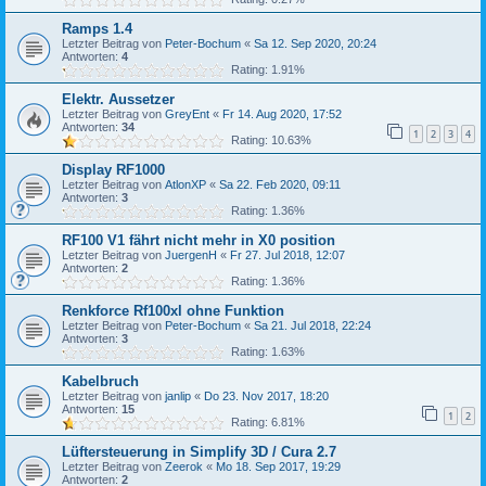
Ramps 1.4
Letzter Beitrag von
Peter-Bochum
«
Sa 12. Sep 2020, 20:24
Antworten:
4
Rating: 1.91%
Elektr. Aussetzer
Letzter Beitrag von
GreyEnt
«
Fr 14. Aug 2020, 17:52
Antworten:
34
1
2
3
4
Rating: 10.63%
Display RF1000
Letzter Beitrag von
AtlonXP
«
Sa 22. Feb 2020, 09:11
Antworten:
3
Rating: 1.36%
RF100 V1 fährt nicht mehr in X0 position
Letzter Beitrag von
JuergenH
«
Fr 27. Jul 2018, 12:07
Antworten:
2
Rating: 1.36%
Renkforce Rf100xl ohne Funktion
Letzter Beitrag von
Peter-Bochum
«
Sa 21. Jul 2018, 22:24
Antworten:
3
Rating: 1.63%
Kabelbruch
Letzter Beitrag von
janlip
«
Do 23. Nov 2017, 18:20
Antworten:
15
1
2
Rating: 6.81%
Lüftersteuerung in Simplify 3D / Cura 2.7
Letzter Beitrag von
Zeerok
«
Mo 18. Sep 2017, 19:29
Antworten:
2