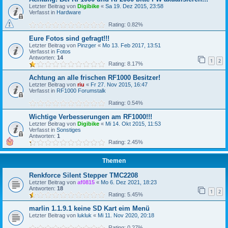
Letzter Beitrag von
Digibike
«
Sa 19. Dez 2015, 23:58
Verfasst in
Hardware
Rating: 0.82%
Eure Fotos sind gefragt!!!
Letzter Beitrag von
Pinzger
«
Mo 13. Feb 2017, 13:51
Verfasst in
Fotos
Antworten:
14
1
2
Rating: 8.17%
Achtung an alle frischen RF1000 Besitzer!
Letzter Beitrag von
riu
«
Fr 27. Nov 2015, 16:47
Verfasst in
RF1000 Forumstalk
Rating: 0.54%
Wichtige Verbesserungen am RF1000!!!
Letzter Beitrag von
Digibike
«
Mi 14. Okt 2015, 11:53
Verfasst in
Sonstiges
Antworten:
1
Rating: 2.45%
Themen
Renkforce Silent Stepper TMC2208
Letzter Beitrag von
af0815
«
Mo 6. Dez 2021, 18:23
Antworten:
18
1
2
Rating: 5.45%
marlin 1.1.9.1 keine SD Kart eim Menü
Letzter Beitrag von
lukluk
«
Mi 11. Nov 2020, 20:18
Rating: 0.27%