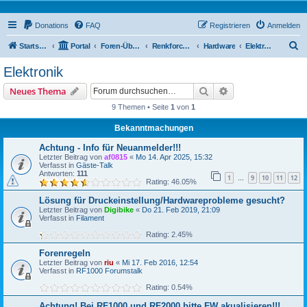
Donations
FAQ
Registrieren
Anmelden
S
Startseite
Portal
Foren-Übersicht
Renkforce RF100 Forum
Hardware
Elektronik
u
Elektronik
c
Suche
Erweiterte Suche
Neues Thema
h
9 Themen • Seite
1
von
1
e
Bekanntmachungen
Achtung - Info für Neuanmelder!!!
Letzter Beitrag von
af0815
«
Mo 14. Apr 2025, 15:32
Verfasst in
Gäste-Talk
Antworten:
111
1
9
10
11
12
…
Rating: 46.05%
Lösung für Druckeinstellung/Hardwareprobleme gesucht?
Letzter Beitrag von
Digibike
«
Do 21. Feb 2019, 21:09
Verfasst in
Filament
Rating: 2.45%
Forenregeln
Letzter Beitrag von
riu
«
Mi 17. Feb 2016, 12:54
Verfasst in
RF1000 Forumstalk
Rating: 0.54%
Achtung! Bei RF1000 und RF2000 bitte FW akualisieren!!!