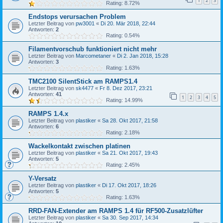
1
2
3
Rating: 8.72%
Endstops verursachen Problem
Letzter Beitrag von
pw3001
«
Di 20. Mär 2018, 22:44
Antworten:
2
Rating: 0.54%
Filamentvorschub funktioniert nicht mehr
Letzter Beitrag von
Marcometaner
«
Di 2. Jan 2018, 15:28
Antworten:
3
Rating: 1.63%
TMC2100 SilentStick am RAMPS1.4
Letzter Beitrag von
sk4477
«
Fr 8. Dez 2017, 23:21
Antworten:
41
1
2
3
4
5
Rating: 14.99%
RAMPS 1.4.x
Letzter Beitrag von
plastiker
«
Sa 28. Okt 2017, 21:58
Antworten:
6
Rating: 2.18%
Wackelkontakt zwischen platinen
Letzter Beitrag von
plastiker
«
Sa 21. Okt 2017, 19:43
Antworten:
5
Rating: 2.45%
Y-Versatz
Letzter Beitrag von
plastiker
«
Di 17. Okt 2017, 18:26
Antworten:
5
Rating: 1.63%
RRD-FAN-Extender am RAMPS 1.4 für RF500-Zusatzlüfter
Letzter Beitrag von
plastiker
«
Sa 30. Sep 2017, 14:34