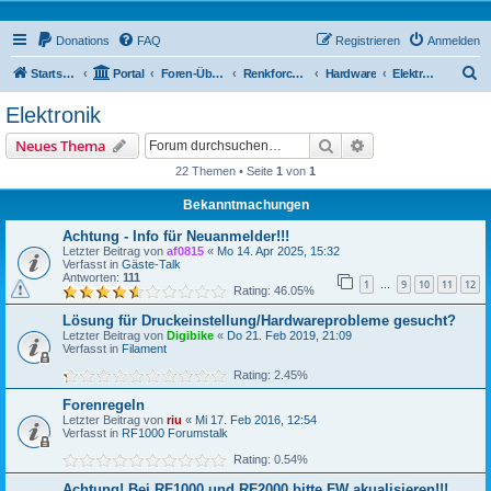
Donations
FAQ
Registrieren
Anmelden
S
Startseite
Portal
Foren-Übersicht
Renkforce RF500 Forum
Hardware
Elektronik
u
Elektronik
c
Suche
Erweiterte Suche
Neues Thema
h
22 Themen • Seite
1
von
1
e
Bekanntmachungen
Achtung - Info für Neuanmelder!!!
Letzter Beitrag von
af0815
«
Mo 14. Apr 2025, 15:32
Verfasst in
Gäste-Talk
Antworten:
111
1
9
10
11
12
…
Rating: 46.05%
Lösung für Druckeinstellung/Hardwareprobleme gesucht?
Letzter Beitrag von
Digibike
«
Do 21. Feb 2019, 21:09
Verfasst in
Filament
Rating: 2.45%
Forenregeln
Letzter Beitrag von
riu
«
Mi 17. Feb 2016, 12:54
Verfasst in
RF1000 Forumstalk
Rating: 0.54%
Achtung! Bei RF1000 und RF2000 bitte FW akualisieren!!!