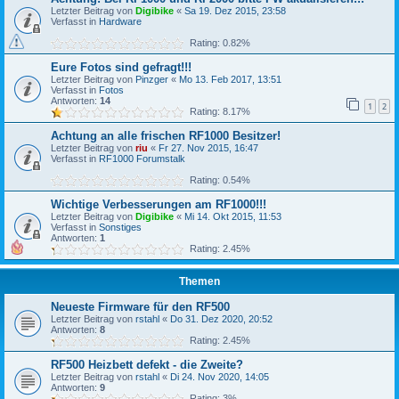
Letzter Beitrag von
Digibike
«
Sa 19. Dez 2015, 23:58
Verfasst in
Hardware
Rating: 0.82%
Eure Fotos sind gefragt!!!
Letzter Beitrag von
Pinzger
«
Mo 13. Feb 2017, 13:51
Verfasst in
Fotos
Antworten:
14
1
2
Rating: 8.17%
Achtung an alle frischen RF1000 Besitzer!
Letzter Beitrag von
riu
«
Fr 27. Nov 2015, 16:47
Verfasst in
RF1000 Forumstalk
Rating: 0.54%
Wichtige Verbesserungen am RF1000!!!
Letzter Beitrag von
Digibike
«
Mi 14. Okt 2015, 11:53
Verfasst in
Sonstiges
Antworten:
1
Rating: 2.45%
Themen
Neueste Firmware für den RF500
Letzter Beitrag von
rstahl
«
Do 31. Dez 2020, 20:52
Antworten:
8
Rating: 2.45%
RF500 Heizbett defekt - die Zweite?
Letzter Beitrag von
rstahl
«
Di 24. Nov 2020, 14:05
Antworten:
9
Rating: 3%