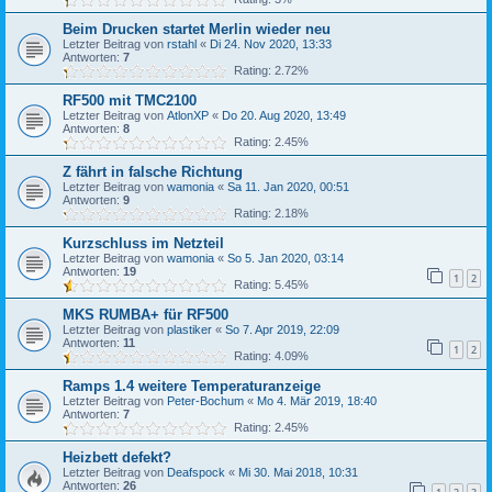
Beim Drucken startet Merlin wieder neu
Letzter Beitrag von
rstahl
«
Di 24. Nov 2020, 13:33
Antworten:
7
Rating: 2.72%
RF500 mit TMC2100
Letzter Beitrag von
AtlonXP
«
Do 20. Aug 2020, 13:49
Antworten:
8
Rating: 2.45%
Z fährt in falsche Richtung
Letzter Beitrag von
wamonia
«
Sa 11. Jan 2020, 00:51
Antworten:
9
Rating: 2.18%
Kurzschluss im Netzteil
Letzter Beitrag von
wamonia
«
So 5. Jan 2020, 03:14
Antworten:
19
1
2
Rating: 5.45%
MKS RUMBA+ für RF500
Letzter Beitrag von
plastiker
«
So 7. Apr 2019, 22:09
Antworten:
11
1
2
Rating: 4.09%
Ramps 1.4 weitere Temperaturanzeige
Letzter Beitrag von
Peter-Bochum
«
Mo 4. Mär 2019, 18:40
Antworten:
7
Rating: 2.45%
Heizbett defekt?
Letzter Beitrag von
Deafspock
«
Mi 30. Mai 2018, 10:31
Antworten:
26