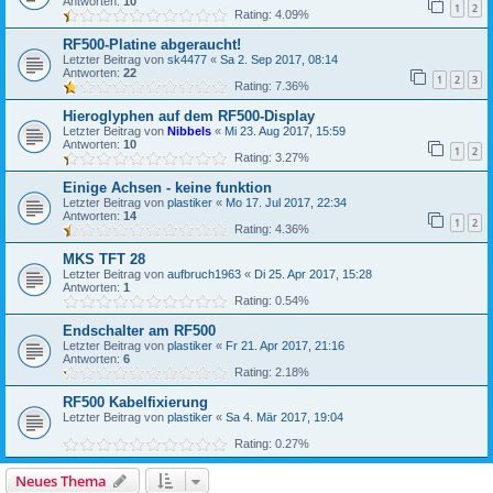
Antworten:
10
1
2
Rating: 4.09%
RF500-Platine abgeraucht!
Letzter Beitrag von
sk4477
«
Sa 2. Sep 2017, 08:14
Antworten:
22
1
2
3
Rating: 7.36%
Hieroglyphen auf dem RF500-Display
Letzter Beitrag von
Nibbels
«
Mi 23. Aug 2017, 15:59
Antworten:
10
1
2
Rating: 3.27%
Einige Achsen - keine funktion
Letzter Beitrag von
plastiker
«
Mo 17. Jul 2017, 22:34
Antworten:
14
1
2
Rating: 4.36%
MKS TFT 28
Letzter Beitrag von
aufbruch1963
«
Di 25. Apr 2017, 15:28
Antworten:
1
Rating: 0.54%
Endschalter am RF500
Letzter Beitrag von
plastiker
«
Fr 21. Apr 2017, 21:16
Antworten:
6
Rating: 2.18%
RF500 Kabelfixierung
Letzter Beitrag von
plastiker
«
Sa 4. Mär 2017, 19:04
Rating: 0.27%
Neues Thema