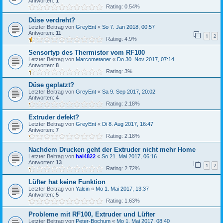
Antworten:
1
Rating: 0.54%
Düse verdreht?
Letzter Beitrag von
GreyEnt
«
So 7. Jan 2018, 00:57
Antworten:
11
1
2
Rating: 4.9%
Sensortyp des Thermistor vom RF100
Letzter Beitrag von
Marcometaner
«
Do 30. Nov 2017, 07:14
Antworten:
8
Rating: 3%
Düse geplatzt?
Letzter Beitrag von
GreyEnt
«
Sa 9. Sep 2017, 20:02
Antworten:
4
Rating: 2.18%
Extruder defekt?
Letzter Beitrag von
GreyEnt
«
Di 8. Aug 2017, 16:47
Antworten:
7
Rating: 2.18%
Nachdem Drucken geht der Extruder nicht mehr Home
Letzter Beitrag von
hal4822
«
So 21. Mai 2017, 06:16
Antworten:
13
1
2
Rating: 2.72%
Lüfter hat keine Funktion
Letzter Beitrag von
Yalcin
«
Mo 1. Mai 2017, 13:37
Antworten:
5
Rating: 1.63%
Probleme mit RF100, Extruder und Lüfter
Letzter Beitrag von
Peter-Bochum
«
Mo 1. Mai 2017, 08:40