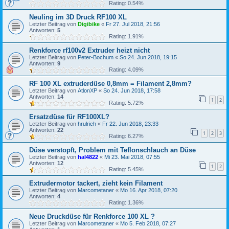
Rating: 0.54%
Neuling im 3D Druck RF100 XL
Letzter Beitrag von
Digibike
«
Fr 27. Jul 2018, 21:56
Antworten:
5
Rating: 1.91%
Renkforce rf100v2 Extruder heizt nicht
Letzter Beitrag von
Peter-Bochum
«
So 24. Jun 2018, 19:15
Antworten:
9
Rating: 4.09%
RF 100 XL extruderdüse 0,8mm = Filament 2,8mm?
Letzter Beitrag von
AtlonXP
«
So 24. Jun 2018, 17:58
Antworten:
14
1
2
Rating: 5.72%
Ersatzdüse für RF100XL?
Letzter Beitrag von
hrulrich
«
Fr 22. Jun 2018, 23:33
Antworten:
22
1
2
3
Rating: 6.27%
Düse verstopft, Problem mit Teflonschlauch an Düse
Letzter Beitrag von
hal4822
«
Mi 23. Mai 2018, 07:55
Antworten:
12
1
2
Rating: 5.45%
Extrudermotor tackert, zieht kein Filament
Letzter Beitrag von
Marcometaner
«
Mo 16. Apr 2018, 07:20
Antworten:
4
Rating: 1.36%
Neue Druckdüse für Renkforce 100 XL ?
Letzter Beitrag von
Marcometaner
«
Mo 5. Feb 2018, 07:27