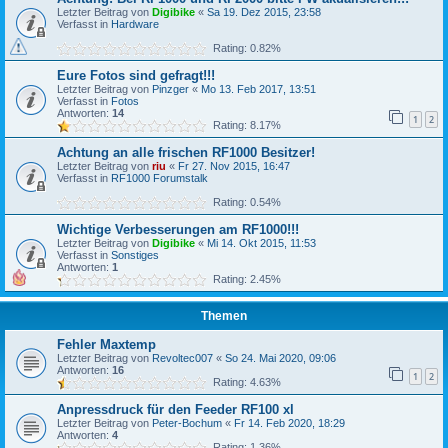
Letzter Beitrag von
Digibike
«
Sa 19. Dez 2015, 23:58
Verfasst in
Hardware
Rating: 0.82%
Eure Fotos sind gefragt!!!
Letzter Beitrag von
Pinzger
«
Mo 13. Feb 2017, 13:51
Verfasst in
Fotos
Antworten:
14
1
2
Rating: 8.17%
Achtung an alle frischen RF1000 Besitzer!
Letzter Beitrag von
riu
«
Fr 27. Nov 2015, 16:47
Verfasst in
RF1000 Forumstalk
Rating: 0.54%
Wichtige Verbesserungen am RF1000!!!
Letzter Beitrag von
Digibike
«
Mi 14. Okt 2015, 11:53
Verfasst in
Sonstiges
Antworten:
1
Rating: 2.45%
Themen
Fehler Maxtemp
Letzter Beitrag von
Revoltec007
«
So 24. Mai 2020, 09:06
Antworten:
16
1
2
Rating: 4.63%
Anpressdruck für den Feeder RF100 xl
Letzter Beitrag von
Peter-Bochum
«
Fr 14. Feb 2020, 18:29
Antworten:
4
Rating: 1.36%