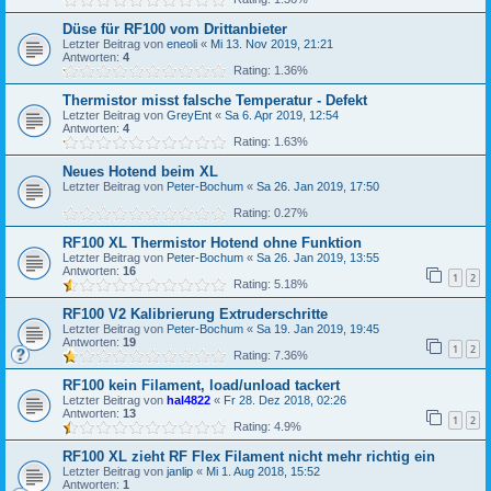
Düse für RF100 vom Drittanbieter
Letzter Beitrag von
eneoli
«
Mi 13. Nov 2019, 21:21
Antworten:
4
Rating: 1.36%
Thermistor misst falsche Temperatur - Defekt
Letzter Beitrag von
GreyEnt
«
Sa 6. Apr 2019, 12:54
Antworten:
4
Rating: 1.63%
Neues Hotend beim XL
Letzter Beitrag von
Peter-Bochum
«
Sa 26. Jan 2019, 17:50
Rating: 0.27%
RF100 XL Thermistor Hotend ohne Funktion
Letzter Beitrag von
Peter-Bochum
«
Sa 26. Jan 2019, 13:55
Antworten:
16
1
2
Rating: 5.18%
RF100 V2 Kalibrierung Extruderschritte
Letzter Beitrag von
Peter-Bochum
«
Sa 19. Jan 2019, 19:45
Antworten:
19
1
2
Rating: 7.36%
RF100 kein Filament, load/unload tackert
Letzter Beitrag von
hal4822
«
Fr 28. Dez 2018, 02:26
Antworten:
13
1
2
Rating: 4.9%
RF100 XL zieht RF Flex Filament nicht mehr richtig ein
Letzter Beitrag von
janlip
«
Mi 1. Aug 2018, 15:52
Antworten:
1