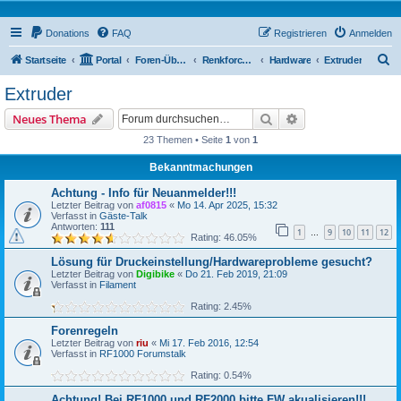
Donations
FAQ
Registrieren
Anmelden
S
Startseite
Portal
Foren-Übersicht
Renkforce RF100 Forum
Hardware
Extruder
u
Extruder
c
Suche
Erweiterte Suche
Neues Thema
h
23 Themen • Seite
1
von
1
e
Bekanntmachungen
Achtung - Info für Neuanmelder!!!
Letzter Beitrag von
af0815
«
Mo 14. Apr 2025, 15:32
Verfasst in
Gäste-Talk
Antworten:
111
1
9
10
11
12
…
Rating: 46.05%
Lösung für Druckeinstellung/Hardwareprobleme gesucht?
Letzter Beitrag von
Digibike
«
Do 21. Feb 2019, 21:09
Verfasst in
Filament
Rating: 2.45%
Forenregeln
Letzter Beitrag von
riu
«
Mi 17. Feb 2016, 12:54
Verfasst in
RF1000 Forumstalk
Rating: 0.54%
Achtung! Bei RF1000 und RF2000 bitte FW akualisieren!!!