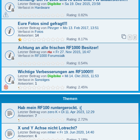
Letzter Beitrag von
Digibike
«
Sa 19. Dez 2015, 23:58
Verfasst in
Hardware
Rating: 0.82%
Eure Fotos sind gefragt!!!
Letzter Beitrag von
Pinzger
«
Mo 13. Feb 2017, 13:51
Verfasst in
Fotos
Antworten:
14
1
2
Rating: 8.17%
Achtung an alle frischen RF1000 Besitzer!
Letzter Beitrag von
riu
«
Fr 27. Nov 2015, 16:47
Verfasst in
RF1000 Forumstalk
Rating: 0.54%
Wichtige Verbesserungen am RF1000!!!
Letzter Beitrag von
Digibike
«
Mi 14. Okt 2015, 11:53
Verfasst in
Sonstiges
Antworten:
1
Rating: 2.45%
Themen
Hab mein RF100 runtergerockt. :(
Letzter Beitrag von
zero K
«
Di 11. Apr 2023, 12:29
Antworten:
7
Rating: 2.72%
X und Y Achse nicht Lotrecht?
Letzter Beitrag von
mhier
«
Fr 19. Jun 2020, 14:40
Antworten:
6
Rating: 2.18%