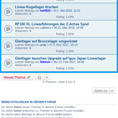
Linear-Kugellager drucken
Letzter Beitrag von
hal4822
«
Di 1. Mai 2018, 11:01
Antworten:
5
Rating: 1.63%
RF100 XL Linearführungen der Z-Achse Spiel
Letzter Beitrag von
calimero
«
Mi 21. Mär 2018, 18:05
Antworten:
4
Rating: 1.91%
Gleitlager auf Bronzelager umgerüstet
Letzter Beitrag von
janlip
«
Fr 3. Nov 2017, 19:13
Antworten:
6
Rating: 2.18%
Gleitlager tauschen Upgrade auf Igus Japan Linearlager
Letzter Beitrag von
Nibbels
«
Mo 13. Feb 2017, 19:05
Antworten:
5
Rating: 1.63%
Neues Thema
6 Themen • Seite
1
von
1
Gehe zu
BERECHTIGUNGEN IN DIESEM FORUM
Du darfst
keine
neuen Themen in diesem Forum erstellen.
Du darfst
keine
Antworten zu Themen in diesem Forum erstellen.
Du darfst deine Beiträge in diesem Forum
nicht
ändern.