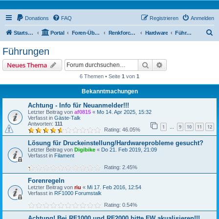
Donations
FAQ
Registrieren
Anmelden
S
Startseite
Portal
Foren-Übersicht
Renkforce RF100 Forum
Hardware
Führungen
u
Führungen
c
Suche
Erweiterte Suche
Neues Thema
h
6 Themen • Seite
1
von
1
e
Bekanntmachungen
Achtung - Info für Neuanmelder!!!
Letzter Beitrag von
af0815
«
Mo 14. Apr 2025, 15:32
Verfasst in
Gäste-Talk
Antworten:
111
1
9
10
11
12
…
Rating: 46.05%
Lösung für Druckeinstellung/Hardwareprobleme gesucht?
Letzter Beitrag von
Digibike
«
Do 21. Feb 2019, 21:09
Verfasst in
Filament
Rating: 2.45%
Forenregeln
Letzter Beitrag von
riu
«
Mi 17. Feb 2016, 12:54
Verfasst in
RF1000 Forumstalk
Rating: 0.54%
Achtung! Bei RF1000 und RF2000 bitte FW akualisieren!!!