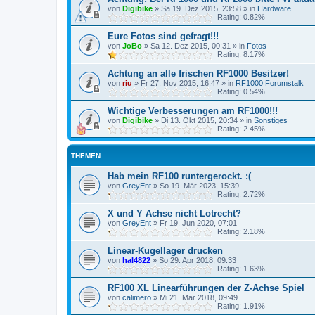
von
Digibike
»
Sa 19. Dez 2015, 23:58
» in
Hardware
Rating: 0.82%
Eure Fotos sind gefragt!!!
von
JoBo
»
Sa 12. Dez 2015, 00:31
» in
Fotos
Rating: 8.17%
Achtung an alle frischen RF1000 Besitzer!
von
riu
»
Fr 27. Nov 2015, 16:47
» in
RF1000 Forumstalk
Rating: 0.54%
Wichtige Verbesserungen am RF1000!!!
von
Digibike
»
Di 13. Okt 2015, 20:34
» in
Sonstiges
Rating: 2.45%
THEMEN
Hab mein RF100 runtergerockt. :(
von
GreyEnt
»
So 19. Mär 2023, 15:39
Rating: 2.72%
X und Y Achse nicht Lotrecht?
von
GreyEnt
»
Fr 19. Jun 2020, 07:01
Rating: 2.18%
Linear-Kugellager drucken
von
hal4822
»
So 29. Apr 2018, 09:33
Rating: 1.63%
RF100 XL Linearführungen der Z-Achse Spiel
von
calimero
»
Mi 21. Mär 2018, 09:49
Rating: 1.91%