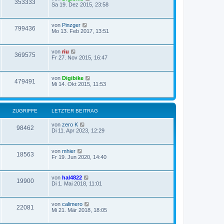
353333
Sa 19. Dez 2015, 23:58
von
Pinzger
799436
Mo 13. Feb 2017, 13:51
von
riu
369575
Fr 27. Nov 2015, 16:47
von
Digibike
479491
Mi 14. Okt 2015, 11:53
ZUGRIFFE
LETZTER BEITRAG
von
zero K
98462
Di 11. Apr 2023, 12:29
von
mhier
18563
Fr 19. Jun 2020, 14:40
von
hal4822
19900
Di 1. Mai 2018, 11:01
von
calimero
22081
Mi 21. Mär 2018, 18:05