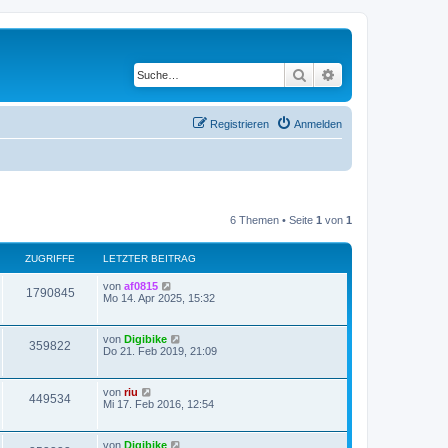
Suche
Erweiterte Suche
Registrieren
Anmelden
6 Themen • Seite
1
von
1
ZUGRIFFE
LETZTER BEITRAG
von
af0815
1790845
Mo 14. Apr 2025, 15:32
von
Digibike
359822
Do 21. Feb 2019, 21:09
von
riu
449534
Mi 17. Feb 2016, 12:54
von
Digibike