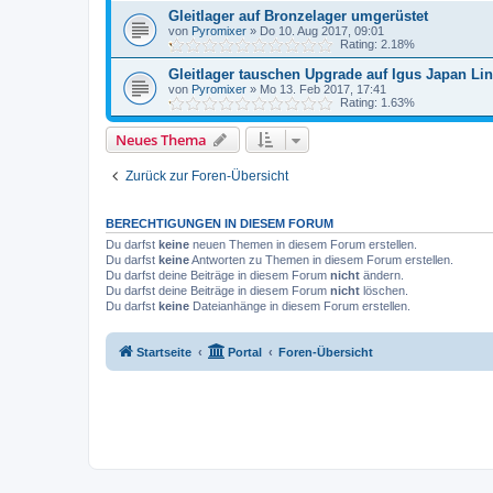
Gleitlager auf Bronzelager umgerüstet
von
Pyromixer
»
Do 10. Aug 2017, 09:01
Rating: 2.18%
Gleitlager tauschen Upgrade auf Igus Japan Lin
von
Pyromixer
»
Mo 13. Feb 2017, 17:41
Rating: 1.63%
Neues Thema
Zurück zur Foren-Übersicht
BERECHTIGUNGEN IN DIESEM FORUM
Du darfst
keine
neuen Themen in diesem Forum erstellen.
Du darfst
keine
Antworten zu Themen in diesem Forum erstellen.
Du darfst deine Beiträge in diesem Forum
nicht
ändern.
Du darfst deine Beiträge in diesem Forum
nicht
löschen.
Du darfst
keine
Dateianhänge in diesem Forum erstellen.
Startseite
Portal
Foren-Übersicht