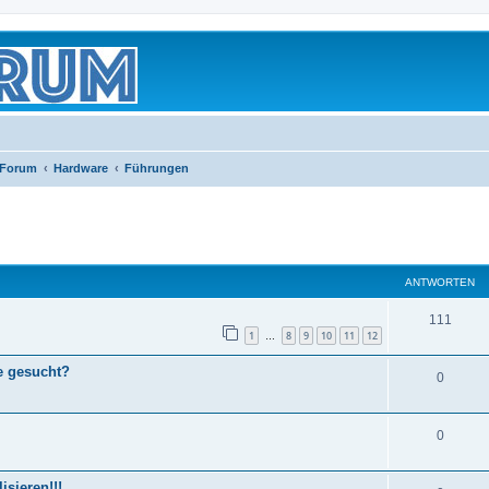
 Forum
Hardware
Führungen
eiterte Suche
ANTWORTEN
111
1
8
9
10
11
12
…
e gesucht?
0
0
sieren!!!