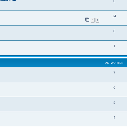
0
14
1
2
0
1
ANTWORTEN
7
6
5
4