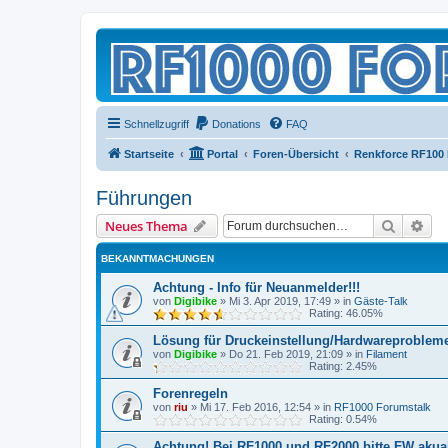
Schnellzugriff
Donations
FAQ
Startseite
Portal
Foren-Übersicht
Renkforce RF100
Führungen
Suche
Erw
Neues Thema
BEKANNTMACHUNGEN
Achtung - Info für Neuanmelder!!!
von
Digibike
»
Mi 3. Apr 2019, 17:49
» in
Gäste-Talk
Rating: 46.05%
Lösung für Druckeinstellung/Hardwareproblem
von
Digibike
»
Do 21. Feb 2019, 21:09
» in
Filament
Rating: 2.45%
Forenregeln
von
riu
»
Mi 17. Feb 2016, 12:54
» in
RF1000 Forumstalk
Rating: 0.54%
Achtung! Bei RF1000 und RF2000 bitte FW akuali