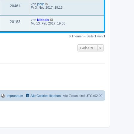
von
janlip
20461
Fr 3. Nov 2017, 19:13
von
Nibbels
20183
Mo 13. Feb 2017, 19:05
6 Themen • Seite
1
von
1
Gehe zu
Impressum
Alle Cookies löschen
Alle Zeiten sind
UTC+02:00