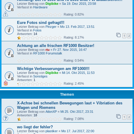
Letzter Beitrag von
Digibike
«
Sa 19. Dez 2015, 23:58
Verfasst in
Hardware
Rating: 0.82%
Eure Fotos sind gefragt!!!
Letzter Beitrag von
Pinzger
«
Mo 13. Feb 2017, 13:51
Verfasst in
Fotos
Antworten:
14
1
2
Rating: 8.17%
Achtung an alle frischen RF1000 Besitzer!
Letzter Beitrag von
riu
«
Fr 27. Nov 2015, 16:47
Verfasst in
RF1000 Forumstalk
Rating: 0.54%
Wichtige Verbesserungen am RF1000!!!
Letzter Beitrag von
Digibike
«
Mi 14. Okt 2015, 11:53
Verfasst in
Sonstiges
Antworten:
1
Rating: 2.45%
Themen
X-Achse bei schnellen Bewegungen laut + Vibriation des
Wagen und Riemens
Letzter Beitrag von
AtlonXP
«
Mi 25. Okt 2017, 23:31
Antworten:
18
1
2
Rating: 7.08%
wo liegt der fehler?
Letzter Beitrag von
plastiker
«
Mo 17. Jul 2017, 22:00