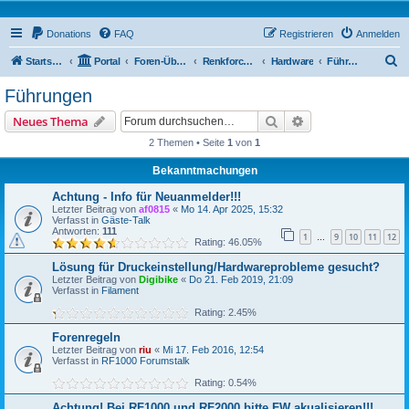
Donations
FAQ
Registrieren
Anmelden
S
Startseite
Portal
Foren-Übersicht
Renkforce RF500 Forum
Hardware
Führungen
u
Führungen
c
Suche
Erweiterte Suche
Neues Thema
h
2 Themen • Seite
1
von
1
e
Bekanntmachungen
Achtung - Info für Neuanmelder!!!
Letzter Beitrag von
af0815
«
Mo 14. Apr 2025, 15:32
Verfasst in
Gäste-Talk
Antworten:
111
1
9
10
11
12
…
Rating: 46.05%
Lösung für Druckeinstellung/Hardwareprobleme gesucht?
Letzter Beitrag von
Digibike
«
Do 21. Feb 2019, 21:09
Verfasst in
Filament
Rating: 2.45%
Forenregeln
Letzter Beitrag von
riu
«
Mi 17. Feb 2016, 12:54
Verfasst in
RF1000 Forumstalk
Rating: 0.54%
Achtung! Bei RF1000 und RF2000 bitte FW akualisieren!!!