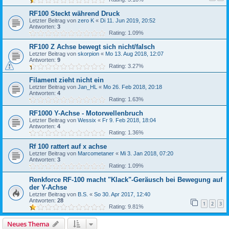
RF100 Steckt während Druck
Letzter Beitrag von
zero K
«
Di 11. Jun 2019, 20:52
Antworten:
3
Rating: 1.09%
RF100 Z Achse bewegt sich nicht/falsch
Letzter Beitrag von
skorpion
«
Mo 13. Aug 2018, 12:07
Antworten:
9
Rating: 3.27%
Filament zieht nicht ein
Letzter Beitrag von
Jan_HL
«
Mo 26. Feb 2018, 20:18
Antworten:
4
Rating: 1.63%
RF1000 Y-Achse - Motorwellenbruch
Letzter Beitrag von
Wessix
«
Fr 9. Feb 2018, 18:04
Antworten:
4
Rating: 1.36%
Rf 100 rattert auf x achse
Letzter Beitrag von
Marcometaner
«
Mi 3. Jan 2018, 07:20
Antworten:
3
Rating: 1.09%
Renkforce RF-100 macht "Klack"-Geräusch bei Bewegung auf
der Y-Achse
Letzter Beitrag von
B.S.
«
So 30. Apr 2017, 12:40
Antworten:
28
1
2
3
Rating: 9.81%
Neues Thema