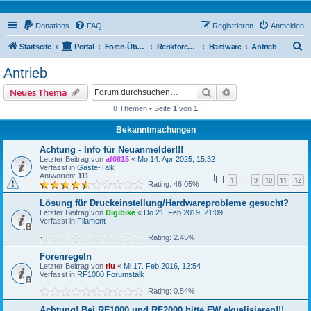
Donations
FAQ
Registrieren
Anmelden
S
Startseite
Portal
Foren-Übersicht
Renkforce RF100 Forum
Hardware
Antrieb
u
Antrieb
c
Suche
Erweiterte Suche
Neues Thema
h
8 Themen • Seite
1
von
1
e
Bekanntmachungen
Achtung - Info für Neuanmelder!!!
Letzter Beitrag von
af0815
«
Mo 14. Apr 2025, 15:32
Verfasst in
Gäste-Talk
Antworten:
111
1
9
10
11
12
…
Rating: 46.05%
Lösung für Druckeinstellung/Hardwareprobleme gesucht?
Letzter Beitrag von
Digibike
«
Do 21. Feb 2019, 21:09
Verfasst in
Filament
Rating: 2.45%
Forenregeln
Letzter Beitrag von
riu
«
Mi 17. Feb 2016, 12:54
Verfasst in
RF1000 Forumstalk
Rating: 0.54%
Achtung! Bei RF1000 und RF2000 bitte FW akualisieren!!!