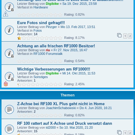
Letzter Beitrag von
Digibike
«
Sa 19. Dez 2015, 23:58
Verfasst in
Hardware
Rating: 0.82%
Eure Fotos sind gefragt!!!
Letzter Beitrag von
Pinzger
«
Mo 13. Feb 2017, 13:51
Verfasst in
Fotos
Antworten:
14
1
2
Rating: 8.17%
Achtung an alle frischen RF1000 Besitzer!
Letzter Beitrag von
riu
«
Fr 27. Nov 2015, 16:47
Verfasst in
RF1000 Forumstalk
Rating: 0.54%
Wichtige Verbesserungen am RF1000!!!
Letzter Beitrag von
Digibike
«
Mi 14. Okt 2015, 11:53
Verfasst in
Sonstiges
Antworten:
1
Rating: 2.45%
Themen
Z-Achse bei RF100 XL Plus geht nicht in Home
Letzter Beitrag von
JoachimSchabowski
«
Do 4. Jun 2020, 16:21
Antworten:
2
Rating: 0.82%
RF 100 rattert auf X-Achse und Druck versetzt dann
Letzter Beitrag von
td2000
«
So 10. Mai 2020, 21:20
Antworten:
15
1
2
Rating: 5.18%