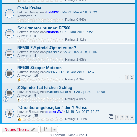
Ovale Kreise
Letzter Beitrag von
hal4822
«
Mo 21. Mai 2018, 08:22
Antworten:
2
Rating: 0.54%
Schrittmotor brummt RF500
Letzter Beitrag von
Nibbels
«
Fr 9. Mär 2018, 23:20
Antworten:
5
Rating: 1.91%
RF500 Z-Spindel-Optimierung?
Letzter Beitrag von
plastiker
«
So 28. Jan 2018, 19:06
Antworten:
4
Rating: 1.63%
RF500 Stepper-Motoren
Letzter Beitrag von
sk4477
«
Di 10. Okt 2017, 16:57
Antworten:
16
1
2
Rating: 4.9%
Z-Spindel hat leichen Schlag
Letzter Beitrag von
Marcometaner
«
Fr 28. Apr 2017, 12:08
Antworten:
8
Rating: 4.09%
"Orientierungslosigkeit" der Y-Achse
Letzter Beitrag von
georg-AW
«
Mi 19. Apr 2017, 19:27
Antworten:
39
1
2
3
4
Rating: 11.17%
Neues Thema
8 Themen • Seite
1
von
1