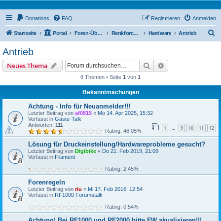
Donations
FAQ
Registrieren
Anmelden
S
Startseite
Portal
Foren-Übersicht
Renkforce RF500 Forum
Hardware
Antrieb
u
Antrieb
c
Suche
Erweiterte Suche
Neues Thema
h
8 Themen • Seite
1
von
1
e
Bekanntmachungen
Achtung - Info für Neuanmelder!!!
Letzter Beitrag von
af0815
«
Mo 14. Apr 2025, 15:32
Verfasst in
Gäste-Talk
Antworten:
111
1
9
10
11
12
…
Rating: 46.05%
Lösung für Druckeinstellung/Hardwareprobleme gesucht?
Letzter Beitrag von
Digibike
«
Do 21. Feb 2019, 21:09
Verfasst in
Filament
Rating: 2.45%
Forenregeln
Letzter Beitrag von
riu
«
Mi 17. Feb 2016, 12:54
Verfasst in
RF1000 Forumstalk
Rating: 0.54%
Achtung! Bei RF1000 und RF2000 bitte FW akualisieren!!!