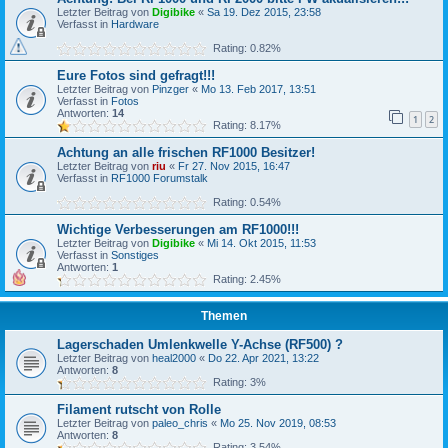
Letzter Beitrag von
Digibike
«
Sa 19. Dez 2015, 23:58
Verfasst in
Hardware
Rating: 0.82%
Eure Fotos sind gefragt!!!
Letzter Beitrag von
Pinzger
«
Mo 13. Feb 2017, 13:51
Verfasst in
Fotos
Antworten:
14
1
2
Rating: 8.17%
Achtung an alle frischen RF1000 Besitzer!
Letzter Beitrag von
riu
«
Fr 27. Nov 2015, 16:47
Verfasst in
RF1000 Forumstalk
Rating: 0.54%
Wichtige Verbesserungen am RF1000!!!
Letzter Beitrag von
Digibike
«
Mi 14. Okt 2015, 11:53
Verfasst in
Sonstiges
Antworten:
1
Rating: 2.45%
Themen
Lagerschaden Umlenkwelle Y-Achse (RF500) ?
Letzter Beitrag von
heal2000
«
Do 22. Apr 2021, 13:22
Antworten:
8
Rating: 3%
Filament rutscht von Rolle
Letzter Beitrag von
paleo_chris
«
Mo 25. Nov 2019, 08:53
Antworten:
8
Rating: 3.54%