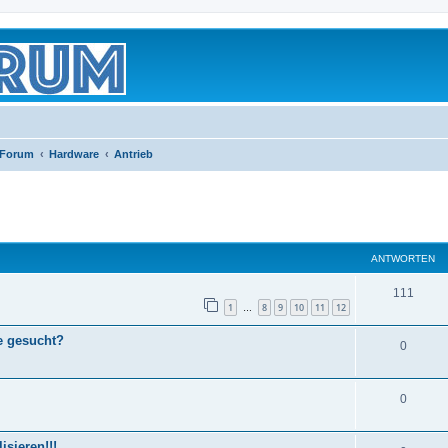
 Forum
Hardware
Antrieb
eiterte Suche
ANTWORTEN
111
1
8
9
10
11
12
…
e gesucht?
0
0
sieren!!!