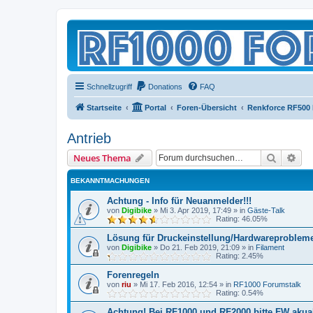
Schnellzugriff
Donations
FAQ
Startseite
Portal
Foren-Übersicht
Renkforce RF500
Antrieb
Suche
Erw
Neues Thema
BEKANNTMACHUNGEN
Achtung - Info für Neuanmelder!!!
von
Digibike
»
Mi 3. Apr 2019, 17:49
» in
Gäste-Talk
Rating: 46.05%
Lösung für Druckeinstellung/Hardwareproblem
von
Digibike
»
Do 21. Feb 2019, 21:09
» in
Filament
Rating: 2.45%
Forenregeln
von
riu
»
Mi 17. Feb 2016, 12:54
» in
RF1000 Forumstalk
Rating: 0.54%
Achtung! Bei RF1000 und RF2000 bitte FW akuali