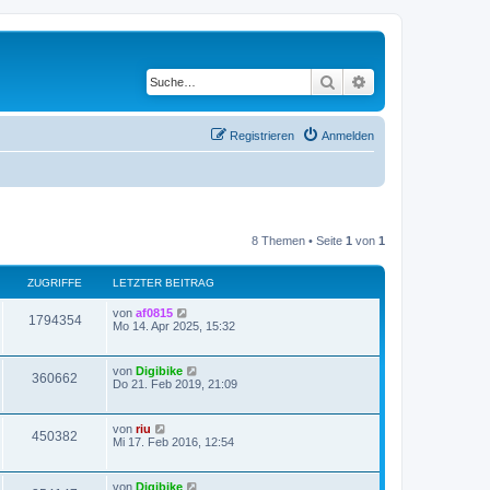
Suche
Erweiterte Suche
Registrieren
Anmelden
8 Themen • Seite
1
von
1
ZUGRIFFE
LETZTER BEITRAG
von
af0815
1794354
Mo 14. Apr 2025, 15:32
von
Digibike
360662
Do 21. Feb 2019, 21:09
von
riu
450382
Mi 17. Feb 2016, 12:54
von
Digibike