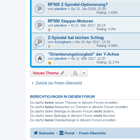
RF500 Z-Spindel-Optimierung?
von
plastiker
»
Sa 13. Jan 2018, 22:30
Rating: 1.63%
RF500 Stepper-Motoren
von
plastiker
»
Di 21. Mär 2017, 20:13
Rating: 4.9%
Z-Spindel hat leichen Schlag
von
AJunghans
»
Mo 24. Apr 2017, 13:33
Rating: 4.09%
"Orientierungslosigkeit" der Y-Achse
von
plastiker
»
Sa 11. Mär 2017, 11:37
Rating: 11.17%
Neues Thema
Zurück zur Foren-Übersicht
BERECHTIGUNGEN IN DIESEM FORUM
Du darfst
keine
neuen Themen in diesem Forum erstellen.
Du darfst
keine
Antworten zu Themen in diesem Forum erstellen.
Du darfst deine Beiträge in diesem Forum
nicht
ändern.
Du darfst deine Beiträge in diesem Forum
nicht
löschen.
Du darfst
keine
Dateianhänge in diesem Forum erstellen.
Startseite
Portal
Foren-Übersicht