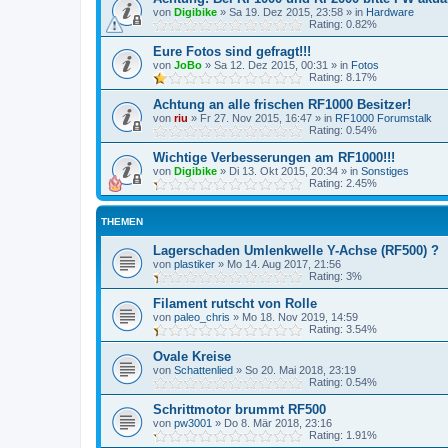
von
Digibike
»
Sa 19. Dez 2015, 23:58
» in
Hardware
Rating: 0.82%
Eure Fotos sind gefragt!!!
von
JoBo
»
Sa 12. Dez 2015, 00:31
» in
Fotos
Rating: 8.17%
Achtung an alle frischen RF1000 Besitzer!
von
riu
»
Fr 27. Nov 2015, 16:47
» in
RF1000 Forumstalk
Rating: 0.54%
Wichtige Verbesserungen am RF1000!!!
von
Digibike
»
Di 13. Okt 2015, 20:34
» in
Sonstiges
Rating: 2.45%
THEMEN
Lagerschaden Umlenkwelle Y-Achse (RF500) ?
von
plastiker
»
Mo 14. Aug 2017, 21:56
Rating: 3%
Filament rutscht von Rolle
von
paleo_chris
»
Mo 18. Nov 2019, 14:59
Rating: 3.54%
Ovale Kreise
von
Schattenlied
»
So 20. Mai 2018, 23:19
Rating: 0.54%
Schrittmotor brummt RF500
von
pw3001
»
Do 8. Mär 2018, 23:16
Rating: 1.91%