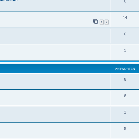
0
14
1
2
0
1
ANTWORTEN
8
8
2
5