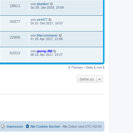
von
plastiker
19611
So 28. Jan 2018, 19:06
von
sk4477
34377
Di 10. Okt 2017, 16:57
von
Marcometaner
22906
Fr 28. Apr 2017, 12:08
von
georg-AW
62023
Mi 19. Apr 2017, 19:27
8 Themen • Seite
1
von
1
Gehe zu
Impressum
Alle Cookies löschen
Alle Zeiten sind
UTC+02:00