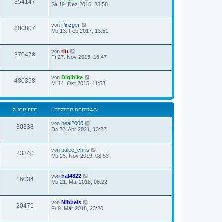
354147
Sa 19. Dez 2015, 23:58
von
Pinzger
800807
Mo 13. Feb 2017, 13:51
von
riu
370478
Fr 27. Nov 2015, 16:47
von
Digibike
480358
Mi 14. Okt 2015, 11:53
ZUGRIFFE
LETZTER BEITRAG
von
heal2000
30338
Do 22. Apr 2021, 13:22
von
paleo_chris
23340
Mo 25. Nov 2019, 08:53
von
hal4822
16034
Mo 21. Mai 2018, 08:22
von
Nibbels
20475
Fr 9. Mär 2018, 23:20