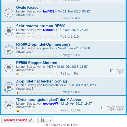
Ovale Kreise
Letzter Beitrag von
hal4822
«
Mo 21. Mai 2018, 08:22
Antworten:
2
Rating: 0.54%
Schrittmotor brummt RF500
Letzter Beitrag von
Nibbels
«
Fr 9. Mär 2018, 23:20
Antworten:
5
Rating: 1.91%
RF500 Z-Spindel-Optimierung?
Letzter Beitrag von
plastiker
«
So 28. Jan 2018, 19:06
Antworten:
4
Rating: 1.63%
RF500 Stepper-Motoren
Letzter Beitrag von
sk4477
«
Di 10. Okt 2017, 16:57
Antworten:
16
1
2
Rating: 4.9%
Z-Spindel hat leichen Schlag
Letzter Beitrag von
Marcometaner
«
Fr 28. Apr 2017, 12:08
Antworten:
8
Rating: 4.09%
"Orientierungslosigkeit" der Y-Achse
Letzter Beitrag von
georg-AW
«
Mi 19. Apr 2017, 19:27
Antworten:
39
1
2
3
4
Rating: 11.17%
Neues Thema
8 Themen • Seite
1
von
1