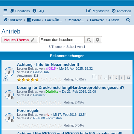
Donations
FAQ
Registrieren
Anmelden
S
Startseite
Portal
Foren-Übersicht
Renkforce RF500 Forum
Hardware
Antrieb
u
Antrieb
c
Suche
Erweiterte Suche
Neues Thema
h
8 Themen • Seite
1
von
1
e
Bekanntmachungen
Achtung - Info für Neuanmelder!!!
Letzter Beitrag von
af0815
«
Mo 14. Apr 2025, 15:32
Verfasst in
Gäste-Talk
Antworten:
111
1
9
10
11
12
…
Rating: 46.05%
Lösung für Druckeinstellung/Hardwareprobleme gesucht?
Letzter Beitrag von
Digibike
«
Do 21. Feb 2019, 21:09
Verfasst in
Filament
Rating: 2.45%
Forenregeln
Letzter Beitrag von
riu
«
Mi 17. Feb 2016, 12:54
Verfasst in
RF1000 Forumstalk
Rating: 0.54%
Achtung! Bei RF1000 und RF2000 bitte FW akualisieren!!!