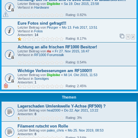
Letzter Beitrag von
Digibike
«
Sa 19. Dez 2015, 23:58
Verfasst in
Hardware
Rating: 0.82%
Eure Fotos sind gefragt!!!
Letzter Beitrag von
Pinzger
«
Mo 13. Feb 2017, 13:51
Verfasst in
Fotos
Antworten:
14
1
2
Rating: 8.17%
Achtung an alle frischen RF1000 Besitzer!
Letzter Beitrag von
riu
«
Fr 27. Nov 2015, 16:47
Verfasst in
RF1000 Forumstalk
Rating: 0.54%
Wichtige Verbesserungen am RF1000!!!
Letzter Beitrag von
Digibike
«
Mi 14. Okt 2015, 11:53
Verfasst in
Sonstiges
Antworten:
1
Rating: 2.45%
Themen
Lagerschaden Umlenkwelle Y-Achse (RF500) ?
Letzter Beitrag von
heal2000
«
Do 22. Apr 2021, 13:22
Antworten:
8
Rating: 3%
Filament rutscht von Rolle
Letzter Beitrag von
paleo_chris
«
Mo 25. Nov 2019, 08:53
Antworten:
8
Rating: 3.54%