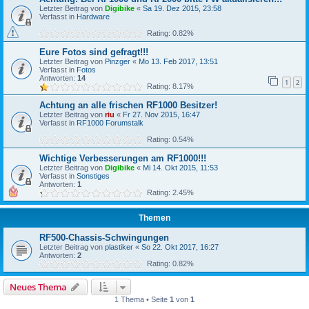
Letzter Beitrag von
Digibike
«
Sa 19. Dez 2015, 23:58
Verfasst in
Hardware
Rating: 0.82%
Eure Fotos sind gefragt!!!
Letzter Beitrag von
Pinzger
«
Mo 13. Feb 2017, 13:51
Verfasst in
Fotos
Antworten:
14
1
2
Rating: 8.17%
Achtung an alle frischen RF1000 Besitzer!
Letzter Beitrag von
riu
«
Fr 27. Nov 2015, 16:47
Verfasst in
RF1000 Forumstalk
Rating: 0.54%
Wichtige Verbesserungen am RF1000!!!
Letzter Beitrag von
Digibike
«
Mi 14. Okt 2015, 11:53
Verfasst in
Sonstiges
Antworten:
1
Rating: 2.45%
Themen
RF500-Chassis-Schwingungen
Letzter Beitrag von
plastiker
«
So 22. Okt 2017, 16:27
Antworten:
2
Rating: 0.82%
Neues Thema
1 Thema • Seite
1
von
1