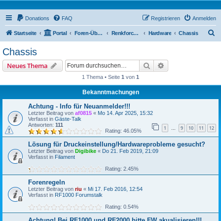
Donations
FAQ
Registrieren
Anmelden
S
Startseite
Portal
Foren-Übersicht
Renkforce RF500 Forum
Hardware
Chassis
u
Chassis
c
Suche
Erweiterte Suche
Neues Thema
h
1 Thema • Seite
1
von
1
e
Bekanntmachungen
Achtung - Info für Neuanmelder!!!
Letzter Beitrag von
af0815
«
Mo 14. Apr 2025, 15:32
Verfasst in
Gäste-Talk
Antworten:
111
1
9
10
11
12
…
Rating: 46.05%
Lösung für Druckeinstellung/Hardwareprobleme gesucht?
Letzter Beitrag von
Digibike
«
Do 21. Feb 2019, 21:09
Verfasst in
Filament
Rating: 2.45%
Forenregeln
Letzter Beitrag von
riu
«
Mi 17. Feb 2016, 12:54
Verfasst in
RF1000 Forumstalk
Rating: 0.54%
Achtung! Bei RF1000 und RF2000 bitte FW akualisieren!!!