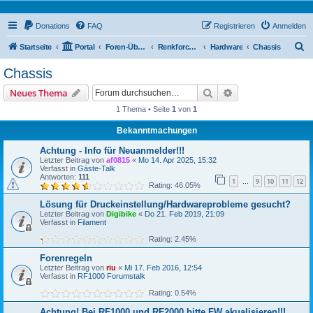
Donations
FAQ
Registrieren
Anmelden
S
Startseite
Portal
Foren-Übersicht
Renkforce RF500 Forum
Hardware
Chassis
u
Chassis
c
Suche
Erweiterte Suche
Neues Thema
h
1 Thema • Seite
1
von
1
e
Bekanntmachungen
Achtung - Info für Neuanmelder!!!
Letzter Beitrag von
af0815
«
Mo 14. Apr 2025, 15:32
Verfasst in
Gäste-Talk
Antworten:
111
1
9
10
11
12
…
Rating: 46.05%
Lösung für Druckeinstellung/Hardwareprobleme gesucht?
Letzter Beitrag von
Digibike
«
Do 21. Feb 2019, 21:09
Verfasst in
Filament
Rating: 2.45%
Forenregeln
Letzter Beitrag von
riu
«
Mi 17. Feb 2016, 12:54
Verfasst in
RF1000 Forumstalk
Rating: 0.54%
Achtung! Bei RF1000 und RF2000 bitte FW akualisieren!!!