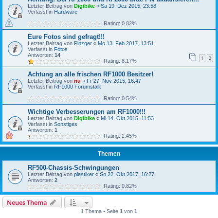
Letzter Beitrag von
Digibike
«
Sa 19. Dez 2015, 23:58
Verfasst in
Hardware
Rating: 0.82%
Eure Fotos sind gefragt!!!
Letzter Beitrag von
Pinzger
«
Mo 13. Feb 2017, 13:51
Verfasst in
Fotos
Antworten:
14
1
2
Rating: 8.17%
Achtung an alle frischen RF1000 Besitzer!
Letzter Beitrag von
riu
«
Fr 27. Nov 2015, 16:47
Verfasst in
RF1000 Forumstalk
Rating: 0.54%
Wichtige Verbesserungen am RF1000!!!
Letzter Beitrag von
Digibike
«
Mi 14. Okt 2015, 11:53
Verfasst in
Sonstiges
Antworten:
1
Rating: 2.45%
Themen
RF500-Chassis-Schwingungen
Letzter Beitrag von
plastiker
«
So 22. Okt 2017, 16:27
Antworten:
2
Rating: 0.82%
Neues Thema
1 Thema • Seite
1
von
1