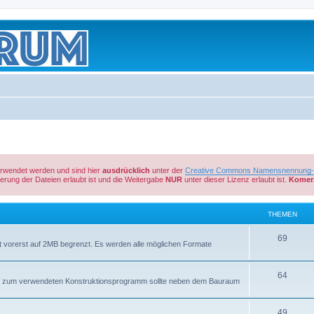
verwendet werden und sind hier
ausdrücklich
unter der
Creative Commons Namensnennung-Ni
rung der Dateien erlaubt ist und die Weitergabe
NUR
unter dieser Lizenz erlaubt ist.
Komerz
THEMEN
69
st vorerst auf 2MB begrenzt. Es werden alle möglichen Formate
64
ngabe zum verwendeten Konstruktionsprogramm sollte neben dem Bauraum
49