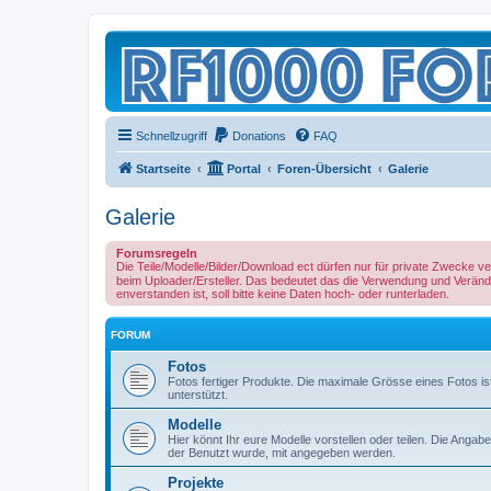
Schnellzugriff
Donations
FAQ
Startseite
Portal
Foren-Übersicht
Galerie
Galerie
Forumsregeln
Die Teile/Modelle/Bilder/Download ect dürfen nur für private Zwecke 
beim Uploader/Ersteller. Das bedeutet das die Verwendung und Verände
enverstanden ist, soll bitte keine Daten hoch- oder runterladen.
FORUM
Fotos
Fotos fertiger Produkte. Die maximale Grösse eines Fotos i
unterstützt.
Modelle
Hier könnt Ihr eure Modelle vorstellen oder teilen. Die A
der Benutzt wurde, mit angegeben werden.
Projekte