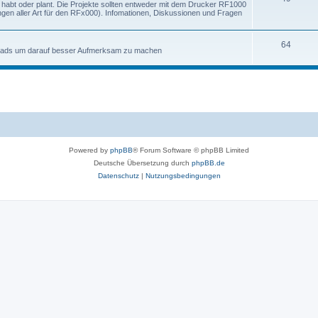
kt habt oder plant. Die Projekte sollten entweder mit dem Drucker RF1000
ngen aller Art für den RFx000). Infomationen, Diskussionen und Fragen
64
loads um darauf besser Aufmerksam zu machen
Powered by
phpBB
® Forum Software © phpBB Limited
Deutsche Übersetzung durch
phpBB.de
Datenschutz
|
Nutzungsbedingungen