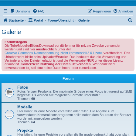
Donations
FAQ
Registrieren
Anmelden
S
Startseite
Portal
Foren-Übersicht
Galerie
u
Galerie
c
Forumsregeln
h
Die Teile/Modelle/Bilder/Download ect dürfen nur für private Zwecke verwendet
werden und sind hier
ausdrücklich
unter der
e
Creative Commons Namensnennung-Nicht kommerziell 3.0 Lizenz
veröffentlicht. Das
Urheberrecht bleibt beim Uploader/Ersteller. Das bedeutet das die Verwendung und
Veränderung der Dateien erlaubt ist und die Weitergabe
NUR
unter dieser Lizenz
erlaubt ist.
Komerzielle Nutzung der Daten ist verboten
. Wer damit nicht
enverstanden ist, soll bitte keine Daten hoch- oder runterladen.
Forum
Fotos
Fotos fertiger Produkte. Die maximale Grösse eines Fotos ist vorerst auf 2MB
begrenzt. Es werden alle möglichen Formate unterstützt.
Themen:
69
Modelle
Hier könnt Ihr eure Modelle vorstellen oder teilen. Die Angabe zum
verwendeten Konstruktionsprogramm sollte neben dem Bauraum der Benutzt
wurde, mit angegeben werden.
Themen:
64
Projekte
Hier könnt Ihr eure Projekte vorstellen die Ihr grade gedruckt habt oder plant.