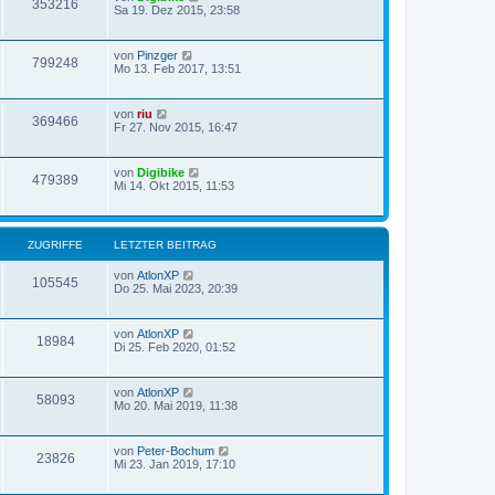
353216
Sa 19. Dez 2015, 23:58
von
Pinzger
799248
Mo 13. Feb 2017, 13:51
von
riu
369466
Fr 27. Nov 2015, 16:47
von
Digibike
479389
Mi 14. Okt 2015, 11:53
ZUGRIFFE
LETZTER BEITRAG
von
AtlonXP
105545
Do 25. Mai 2023, 20:39
von
AtlonXP
18984
Di 25. Feb 2020, 01:52
von
AtlonXP
58093
Mo 20. Mai 2019, 11:38
von
Peter-Bochum
23826
Mi 23. Jan 2019, 17:10