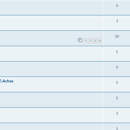
9
3
39
1
2
3
4
5
9
 Z-Achse
5
5
3
1