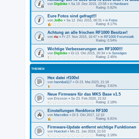
von
Digibike
»
Sa 19. Dez 2015, 23:58
» in
Hardware
Rating: 0.82%
Eure Fotos sind gefragt!!!
von
JoBo
»
Sa 12. Dez 2015, 00:31
» in
Fotos
Rating: 8.17%
Achtung an alle frischen RF1000 Besitzer!
von
riu
»
Fr 27. Nov 2015, 16:47
» in
RF1000 Forumstalk
Rating: 0.54%
Wichtige Verbesserungen am RF1000!!!
von
Digibike
»
Di 13. Okt 2015, 20:34
» in
Sonstiges
Rating: 2.45%
THEMEN
Hex datei rf100xl
von
hannibal117
»
Di 23. Mai 2023, 21:18
Rating: 3.81%
Neue Firmware für das MKS Base v1.5
von
Ericsson
»
So 23. Feb 2020, 21:52
Rating: 2.18%
Einstellungen Renkforce RF100
von
Marcellos
»
Di 3. Okt 2017, 12:10
Rating: 6.81%
Firmware-Update entfernt wichtige Funktionen
von
Hueckel
»
Mo 21. Jan 2019, 21:53
Rating: 2.18%