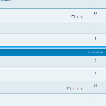
0
14
1
2
0
1
ANTWORTEN
6
4
25
1
2
3
6