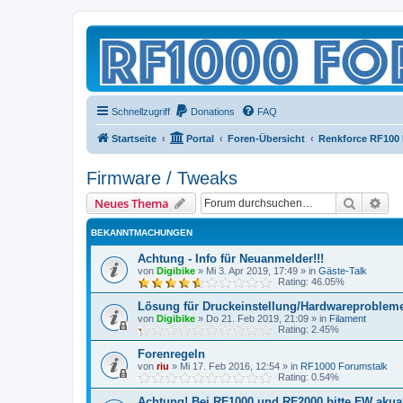
Schnellzugriff
Donations
FAQ
Startseite
Portal
Foren-Übersicht
Renkforce RF100
Firmware / Tweaks
Suche
Erw
Neues Thema
BEKANNTMACHUNGEN
Achtung - Info für Neuanmelder!!!
von
Digibike
»
Mi 3. Apr 2019, 17:49
» in
Gäste-Talk
Rating: 46.05%
Lösung für Druckeinstellung/Hardwareproblem
von
Digibike
»
Do 21. Feb 2019, 21:09
» in
Filament
Rating: 2.45%
Forenregeln
von
riu
»
Mi 17. Feb 2016, 12:54
» in
RF1000 Forumstalk
Rating: 0.54%
Achtung! Bei RF1000 und RF2000 bitte FW akuali