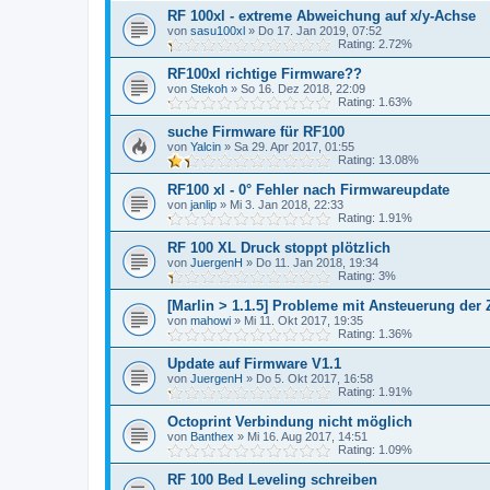
RF 100xl - extreme Abweichung auf x/y-Achse
von
sasu100xl
»
Do 17. Jan 2019, 07:52
Rating: 2.72%
RF100xl richtige Firmware??
von
Stekoh
»
So 16. Dez 2018, 22:09
Rating: 1.63%
suche Firmware für RF100
von
Yalcin
»
Sa 29. Apr 2017, 01:55
Rating: 13.08%
RF100 xl - 0° Fehler nach Firmwareupdate
von
janlip
»
Mi 3. Jan 2018, 22:33
Rating: 1.91%
RF 100 XL Druck stoppt plötzlich
von
JuergenH
»
Do 11. Jan 2018, 19:34
Rating: 3%
[Marlin > 1.1.5] Probleme mit Ansteuerung der
von
mahowi
»
Mi 11. Okt 2017, 19:35
Rating: 1.36%
Update auf Firmware V1.1
von
JuergenH
»
Do 5. Okt 2017, 16:58
Rating: 1.91%
Octoprint Verbindung nicht möglich
von
Banthex
»
Mi 16. Aug 2017, 14:51
Rating: 1.09%
RF 100 Bed Leveling schreiben