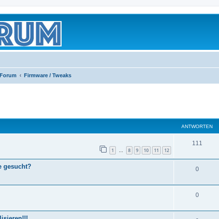
 Forum
Firmware / Tweaks
eiterte Suche
ANTWORTEN
111
1
8
9
10
11
12
…
e gesucht?
0
0
sieren!!!