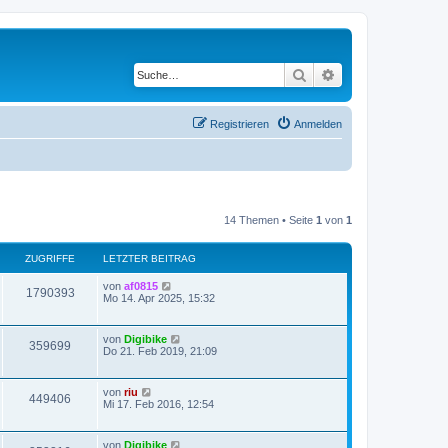
Suche
Erweiterte Suche
Registrieren
Anmelden
14 Themen • Seite
1
von
1
ZUGRIFFE
LETZTER BEITRAG
von
af0815
1790393
Mo 14. Apr 2025, 15:32
von
Digibike
359699
Do 21. Feb 2019, 21:09
von
riu
449406
Mi 17. Feb 2016, 12:54
von
Digibike