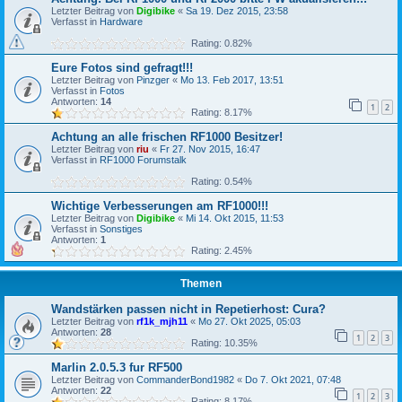
Letzter Beitrag von
Digibike
«
Sa 19. Dez 2015, 23:58
Verfasst in
Hardware
Rating: 0.82%
Eure Fotos sind gefragt!!!
Letzter Beitrag von
Pinzger
«
Mo 13. Feb 2017, 13:51
Verfasst in
Fotos
Antworten:
14
1
2
Rating: 8.17%
Achtung an alle frischen RF1000 Besitzer!
Letzter Beitrag von
riu
«
Fr 27. Nov 2015, 16:47
Verfasst in
RF1000 Forumstalk
Rating: 0.54%
Wichtige Verbesserungen am RF1000!!!
Letzter Beitrag von
Digibike
«
Mi 14. Okt 2015, 11:53
Verfasst in
Sonstiges
Antworten:
1
Rating: 2.45%
Themen
Wandstärken passen nicht in Repetierhost: Cura?
Letzter Beitrag von
rf1k_mjh11
«
Mo 27. Okt 2025, 05:03
Antworten:
28
1
2
3
Rating: 10.35%
Marlin 2.0.5.3 fur RF500
Letzter Beitrag von
CommanderBond1982
«
Do 7. Okt 2021, 07:48
Antworten:
22
1
2
3
Rating: 8.17%