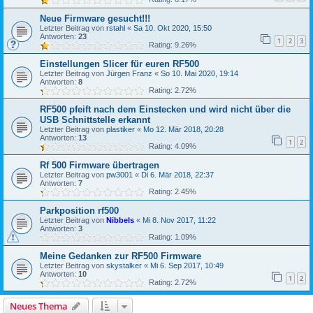
Neue Firmware gesucht!!!
Letzter Beitrag von
rstahl
«
Sa 10. Okt 2020, 15:50
Antworten:
23
1
2
3
Rating: 9.26%
Einstellungen Slicer für euren RF500
Letzter Beitrag von
Jürgen Franz
«
So 10. Mai 2020, 19:14
Antworten:
8
Rating: 2.72%
RF500 pfeift nach dem Einstecken und wird nicht über die
USB Schnittstelle erkannt
Letzter Beitrag von
plastiker
«
Mo 12. Mär 2018, 20:28
Antworten:
13
1
2
Rating: 4.09%
Rf 500 Firmware übertragen
Letzter Beitrag von
pw3001
«
Di 6. Mär 2018, 22:37
Antworten:
7
Rating: 2.45%
Parkposition rf500
Letzter Beitrag von
Nibbels
«
Mi 8. Nov 2017, 11:22
Antworten:
3
Rating: 1.09%
Meine Gedanken zur RF500 Firmware
Letzter Beitrag von
skystalker
«
Mi 6. Sep 2017, 10:49
Antworten:
10
1
2
Rating: 2.72%
Neues Thema