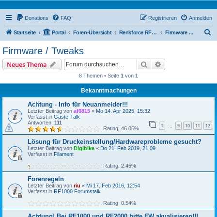
Donations
FAQ
Registrieren
Anmelden
S
Startseite
Portal
Foren-Übersicht
Renkforce RF500 Forum
Firmware / Tweaks
u
Firmware / Tweaks
c
Suche
Erweiterte Suche
Neues Thema
h
8 Themen • Seite
1
von
1
e
Bekanntmachungen
Achtung - Info für Neuanmelder!!!
Letzter Beitrag von
af0815
«
Mo 14. Apr 2025, 15:32
Verfasst in
Gäste-Talk
Antworten:
111
1
9
10
11
12
…
Rating: 46.05%
Lösung für Druckeinstellung/Hardwareprobleme gesucht?
Letzter Beitrag von
Digibike
«
Do 21. Feb 2019, 21:09
Verfasst in
Filament
Rating: 2.45%
Forenregeln
Letzter Beitrag von
riu
«
Mi 17. Feb 2016, 12:54
Verfasst in
RF1000 Forumstalk
Rating: 0.54%
Achtung! Bei RF1000 und RF2000 bitte FW akualisieren!!!