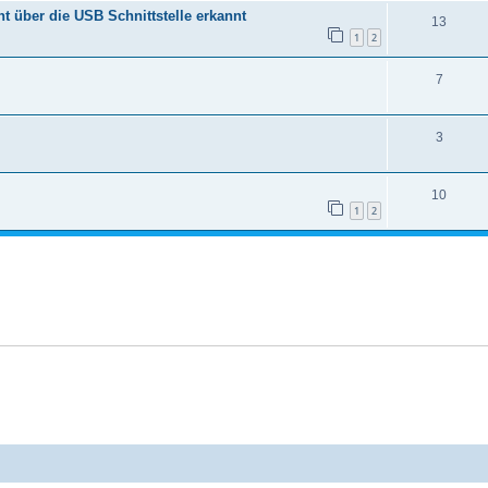
t über die USB Schnittstelle erkannt
13
1
2
7
3
10
1
2