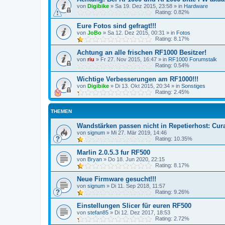
von
Digibike
»
Sa 19. Dez 2015, 23:58
» in
Hardware
Rating: 0.82%
Eure Fotos sind gefragt!!!
von
JoBo
»
Sa 12. Dez 2015, 00:31
» in
Fotos
Rating: 8.17%
Achtung an alle frischen RF1000 Besitzer!
von
riu
»
Fr 27. Nov 2015, 16:47
» in
RF1000 Forumstalk
Rating: 0.54%
Wichtige Verbesserungen am RF1000!!!
von
Digibike
»
Di 13. Okt 2015, 20:34
» in
Sonstiges
Rating: 2.45%
THEMEN
Wandstärken passen nicht in Repetierhost: Cur
von
signum
»
Mi 27. Mär 2019, 14:46
Rating: 10.35%
Marlin 2.0.5.3 fur RF500
von
Bryan
»
Do 18. Jun 2020, 22:15
Rating: 8.17%
Neue Firmware gesucht!!!
von
signum
»
Di 11. Sep 2018, 11:57
Rating: 9.26%
Einstellungen Slicer für euren RF500
von
stefan85
»
Di 12. Dez 2017, 18:53
Rating: 2.72%