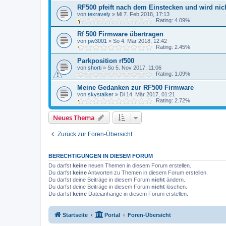
RF500 pfeift nach dem Einstecken und wird nich
von
texravely
»
Mi 7. Feb 2018, 17:13
Rating: 4.09%
Rf 500 Firmware übertragen
von
pw3001
»
So 4. Mär 2018, 12:42
Rating: 2.45%
Parkposition rf500
von
shorti
»
So 5. Nov 2017, 11:06
Rating: 1.09%
Meine Gedanken zur RF500 Firmware
von
skystalker
»
Di 14. Mär 2017, 01:21
Rating: 2.72%
Neues Thema
Zurück zur Foren-Übersicht
BERECHTIGUNGEN IN DIESEM FORUM
Du darfst
keine
neuen Themen in diesem Forum erstellen.
Du darfst
keine
Antworten zu Themen in diesem Forum erstellen.
Du darfst deine Beiträge in diesem Forum
nicht
ändern.
Du darfst deine Beiträge in diesem Forum
nicht
löschen.
Du darfst
keine
Dateianhänge in diesem Forum erstellen.
Startseite
Portal
Foren-Übersicht