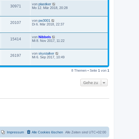
von
plastiker
30971
Mo 12. Mär 2018, 20:28
von
pw3001
20107
Di 6. Mär 2018, 22:37
von
Nibbels
15414
Mi 8. Nov 2017, 11:22
von
skystalker
26197
Mi 6. Sep 2017, 10:49
8 Themen • Seite
1
von
1
Gehe zu
Impressum
Alle Cookies löschen
Alle Zeiten sind
UTC+02:00