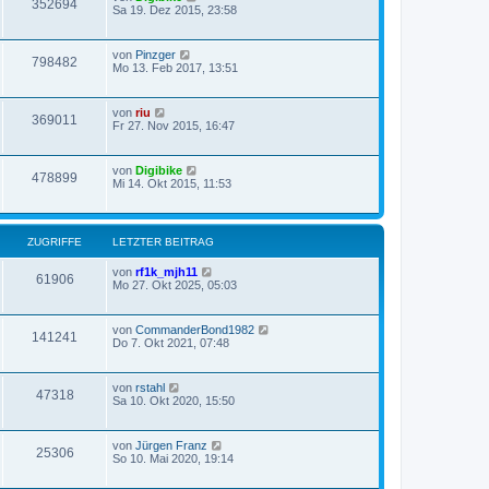
352694
Sa 19. Dez 2015, 23:58
von
Pinzger
798482
Mo 13. Feb 2017, 13:51
von
riu
369011
Fr 27. Nov 2015, 16:47
von
Digibike
478899
Mi 14. Okt 2015, 11:53
ZUGRIFFE
LETZTER BEITRAG
von
rf1k_mjh11
61906
Mo 27. Okt 2025, 05:03
von
CommanderBond1982
141241
Do 7. Okt 2021, 07:48
von
rstahl
47318
Sa 10. Okt 2020, 15:50
von
Jürgen Franz
25306
So 10. Mai 2020, 19:14