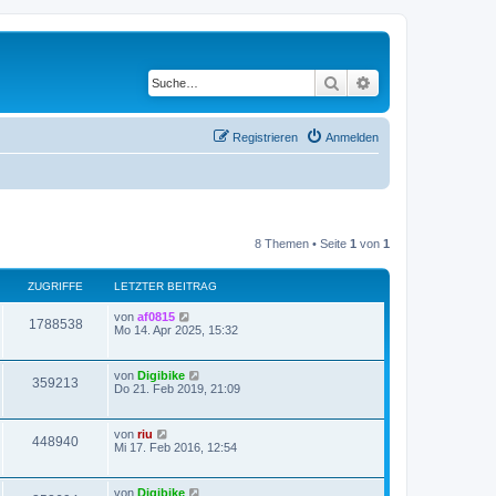
Suche
Erweiterte Suche
Registrieren
Anmelden
8 Themen • Seite
1
von
1
ZUGRIFFE
LETZTER BEITRAG
von
af0815
1788538
Mo 14. Apr 2025, 15:32
von
Digibike
359213
Do 21. Feb 2019, 21:09
von
riu
448940
Mi 17. Feb 2016, 12:54
von
Digibike