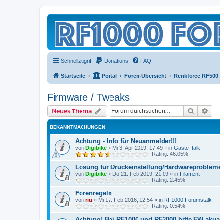
Schnellzugriff
Donations
FAQ
Startseite
Portal
Foren-Übersicht
Renkforce RF500
Firmware / Tweaks
Suche
Erw
Neues Thema
BEKANNTMACHUNGEN
Achtung - Info für Neuanmelder!!!
von
Digibike
»
Mi 3. Apr 2019, 17:49
» in
Gäste-Talk
Rating: 46.05%
Lösung für Druckeinstellung/Hardwareproblem
von
Digibike
»
Do 21. Feb 2019, 21:09
» in
Filament
Rating: 2.45%
Forenregeln
von
riu
»
Mi 17. Feb 2016, 12:54
» in
RF1000 Forumstalk
Rating: 0.54%
Achtung! Bei RF1000 und RF2000 bitte FW akuali