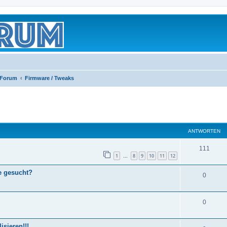
 Forum
Firmware / Tweaks
eiterte Suche
ANTWORTEN
111
1
8
9
10
11
12
…
e gesucht?
0
0
sieren!!!