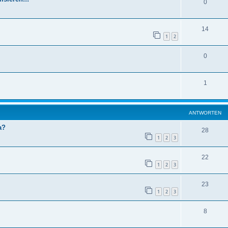
0
14
1
2
0
1
ANTWORTEN
a?
28
1
2
3
22
1
2
3
23
1
2
3
8