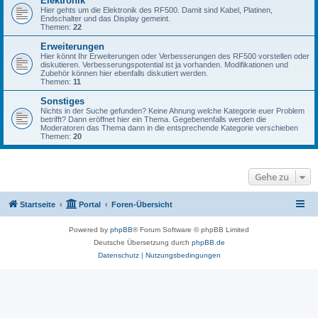
Elektronik
Hier gehts um die Elektronik des RF500. Damit sind Kabel, Platinen,
Endschalter und das Display gemeint.
Themen:
22
Erweiterungen
Hier könnt Ihr Erweiterungen oder Verbesserungen des RF500 vorstellen oder
diskutieren. Verbesserungspotential ist ja vorhanden. Modifikationen und
Zubehör können hier ebenfalls diskutiert werden.
Themen:
11
Sonstiges
Nichts in der Suche gefunden? Keine Ahnung welche Kategorie euer Problem
betrifft? Dann eröffnet hier ein Thema. Gegebenenfalls werden die
Moderatoren das Thema dann in die entsprechende Kategorie verschieben
Themen:
20
Gehe zu
Startseite
Portal
Foren-Übersicht
Powered by
phpBB
® Forum Software © phpBB Limited
Deutsche Übersetzung durch
phpBB.de
Datenschutz
|
Nutzungsbedingungen