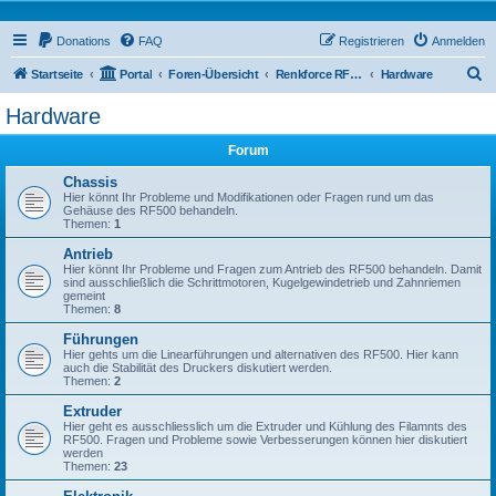
Donations
FAQ
Registrieren
Anmelden
S
Startseite
Portal
Foren-Übersicht
Renkforce RF500 Forum
Hardware
u
Hardware
c
Forum
h
e
Chassis
Hier könnt Ihr Probleme und Modifikationen oder Fragen rund um das
Gehäuse des RF500 behandeln.
Themen:
1
Antrieb
Hier könnt Ihr Probleme und Fragen zum Antrieb des RF500 behandeln. Damit
sind ausschließlich die Schrittmotoren, Kugelgewindetrieb und Zahnriemen
gemeint
Themen:
8
Führungen
Hier gehts um die Linearführungen und alternativen des RF500. Hier kann
auch die Stabilität des Druckers diskutiert werden.
Themen:
2
Extruder
Hier geht es ausschliesslich um die Extruder und Kühlung des Filamnts des
RF500. Fragen und Probleme sowie Verbesserungen können hier diskutiert
werden
Themen:
23