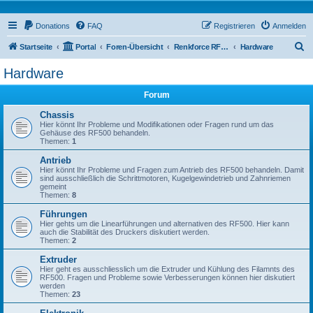
Donations
FAQ
Registrieren
Anmelden
S
Startseite
Portal
Foren-Übersicht
Renkforce RF500 Forum
Hardware
u
Hardware
c
Forum
h
e
Chassis
Hier könnt Ihr Probleme und Modifikationen oder Fragen rund um das
Gehäuse des RF500 behandeln.
Themen:
1
Antrieb
Hier könnt Ihr Probleme und Fragen zum Antrieb des RF500 behandeln. Damit
sind ausschließlich die Schrittmotoren, Kugelgewindetrieb und Zahnriemen
gemeint
Themen:
8
Führungen
Hier gehts um die Linearführungen und alternativen des RF500. Hier kann
auch die Stabilität des Druckers diskutiert werden.
Themen:
2
Extruder
Hier geht es ausschliesslich um die Extruder und Kühlung des Filamnts des
RF500. Fragen und Probleme sowie Verbesserungen können hier diskutiert
werden
Themen:
23