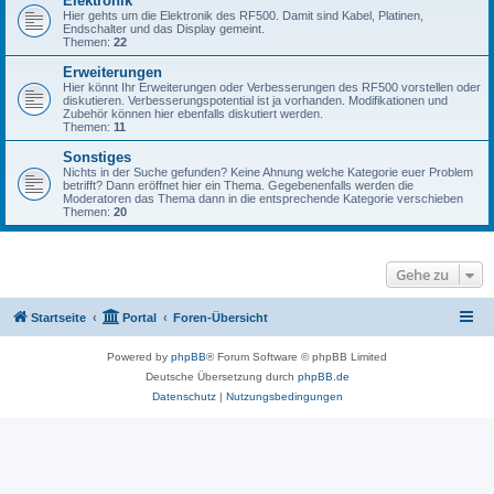
Elektronik
Hier gehts um die Elektronik des RF500. Damit sind Kabel, Platinen,
Endschalter und das Display gemeint.
Themen:
22
Erweiterungen
Hier könnt Ihr Erweiterungen oder Verbesserungen des RF500 vorstellen oder
diskutieren. Verbesserungspotential ist ja vorhanden. Modifikationen und
Zubehör können hier ebenfalls diskutiert werden.
Themen:
11
Sonstiges
Nichts in der Suche gefunden? Keine Ahnung welche Kategorie euer Problem
betrifft? Dann eröffnet hier ein Thema. Gegebenenfalls werden die
Moderatoren das Thema dann in die entsprechende Kategorie verschieben
Themen:
20
Gehe zu
Startseite
Portal
Foren-Übersicht
Powered by
phpBB
® Forum Software © phpBB Limited
Deutsche Übersetzung durch
phpBB.de
Datenschutz
|
Nutzungsbedingungen