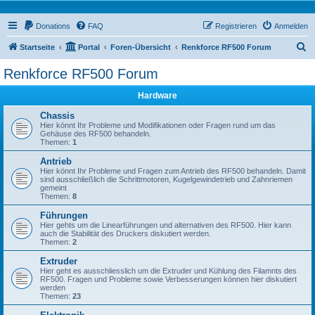
Donations
FAQ
Registrieren
Anmelden
S
Startseite
Portal
Foren-Übersicht
Renkforce RF500 Forum
u
Renkforce RF500 Forum
c
Hardware
h
e
Chassis
Hier könnt Ihr Probleme und Modifikationen oder Fragen rund um das
Gehäuse des RF500 behandeln.
Themen:
1
Antrieb
Hier könnt Ihr Probleme und Fragen zum Antrieb des RF500 behandeln. Damit
sind ausschließlich die Schrittmotoren, Kugelgewindetrieb und Zahnriemen
gemeint
Themen:
8
Führungen
Hier gehts um die Linearführungen und alternativen des RF500. Hier kann
auch die Stabilität des Druckers diskutiert werden.
Themen:
2
Extruder
Hier geht es ausschliesslich um die Extruder und Kühlung des Filamnts des
RF500. Fragen und Probleme sowie Verbesserungen können hier diskutiert
werden
Themen:
23