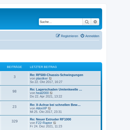
Suche
Erweiterte Suche
Registrieren
Anmelden
BEITRÄGE
LETZTER BEITRAG
Re: RF500-Chassis-Schwingungen
3
N
von
plastiker
e
So 22. Okt 2017, 16:27
u
e
Re: Lagerschaden Umlenkwelle …
98
s
N
von
heal2000
t
e
Do 22. Apr 2021, 13:22
e
u
r
e
Re: X-Achse bei schnellen Bew…
B
23
s
N
von
AtlonXP
e
t
e
Mi 25. Okt 2017, 23:31
i
e
u
t
r
e
Re: Neuer Extruder RF1000
r
B
329
s
N
von
F22-Raptor
a
e
t
e
Fr 24. Dez 2021, 11:23
g
i
e
u