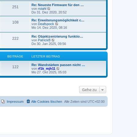
t
r
e
r
Re: Neueste Firmware für den …
B
251
s
N
a
von
rstahl
e
t
e
g
Do 31. Dez 2020, 20:52
i
e
u
t
r
e
Re: Erweiterungsmöglichkeit c…
r
B
108
s
N
von
Deafspock
a
e
t
e
Mo 14. Dez 2020, 08:16
g
i
e
u
t
r
e
r
Re: Objektzentrierung funktio…
B
222
s
N
a
von
PatrickB
e
t
e
g
Do 30. Jan 2025, 09:56
i
e
u
t
r
e
r
B
s
a
BEITRÄGE
LETZTER BEITRAG
e
t
g
i
e
t
Re: Wandstärken passen nicht …
r
122
r
N
von
rf1k_mjh11
B
a
e
Mo 27. Okt 2025, 05:03
e
g
u
i
e
t
s
r
t
a
Gehe zu
e
g
r
B
e
Impressum
Alle Cookies löschen
Alle Zeiten sind
UTC+02:00
i
t
r
a
g