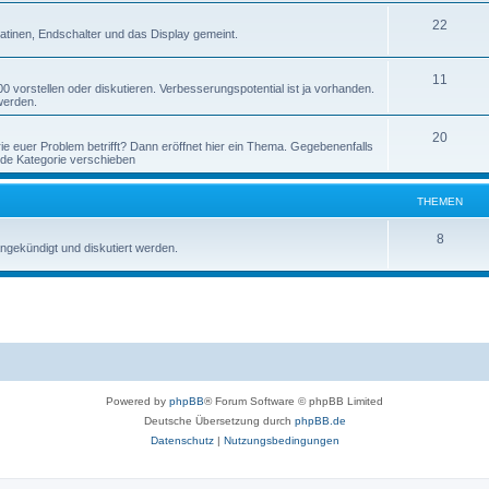
22
latinen, Endschalter und das Display gemeint.
11
vorstellen oder diskutieren. Verbesserungspotential ist ja vorhanden.
werden.
20
e euer Problem betrifft? Dann eröffnet hier ein Thema. Gegebenenfalls
de Kategorie verschieben
THEMEN
8
ngekündigt und diskutiert werden.
Powered by
phpBB
® Forum Software © phpBB Limited
Deutsche Übersetzung durch
phpBB.de
Datenschutz
|
Nutzungsbedingungen