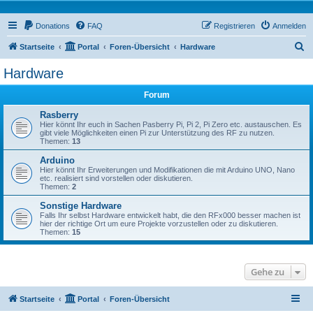
Donations
FAQ
Registrieren
Anmelden
S
Startseite
Portal
Foren-Übersicht
Hardware
u
Hardware
c
Forum
h
e
Rasberry
Hier könnt Ihr euch in Sachen Pasberry Pi, Pi 2, Pi Zero etc. austauschen. Es
gibt viele Möglichkeiten einen Pi zur Unterstützung des RF zu nutzen.
Themen:
13
Arduino
Hier könnt Ihr Erweiterungen und Modifikationen die mit Arduino UNO, Nano
etc. realisiert sind vorstellen oder diskutieren.
Themen:
2
Sonstige Hardware
Falls Ihr selbst Hardware entwickelt habt, die den RFx000 besser machen ist
hier der richtige Ort um eure Projekte vorzustellen oder zu diskutieren.
Themen:
15
Gehe zu
Startseite
Portal
Foren-Übersicht