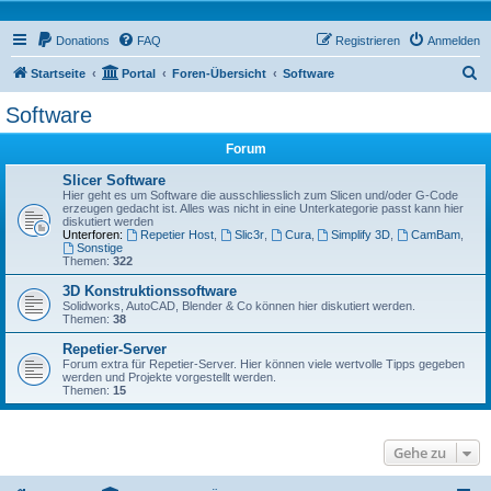
Donations
FAQ
Registrieren
Anmelden
S
Startseite
Portal
Foren-Übersicht
Software
u
Software
c
Forum
h
e
Slicer Software
Hier geht es um Software die ausschliesslich zum Slicen und/oder G-Code
erzeugen gedacht ist. Alles was nicht in eine Unterkategorie passt kann hier
diskutiert werden
Unterforen:
Repetier Host
,
Slic3r
,
Cura
,
Simplify 3D
,
CamBam
,
Sonstige
Themen:
322
3D Konstruktionssoftware
Solidworks, AutoCAD, Blender & Co können hier diskutiert werden.
Themen:
38
Repetier-Server
Forum extra für Repetier-Server. Hier können viele wertvolle Tipps gegeben
werden und Projekte vorgestellt werden.
Themen:
15
Gehe zu