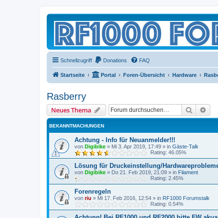
Schnellzugriff
Donations
FAQ
Startseite
Portal
Foren-Übersicht
Hardware
Rasb
Rasberry
Suche
Erw
Neues Thema
BEKANNTMACHUNGEN
Achtung - Info für Neuanmelder!!!
von
Digibike
»
Mi 3. Apr 2019, 17:49
» in
Gäste-Talk
Rating: 46.05%
Lösung für Druckeinstellung/Hardwareproblem
von
Digibike
»
Do 21. Feb 2019, 21:09
» in
Filament
Rating: 2.45%
Forenregeln
von
riu
»
Mi 17. Feb 2016, 12:54
» in
RF1000 Forumstalk
Rating: 0.54%
Achtung! Bei RF1000 und RF2000 bitte FW akuali