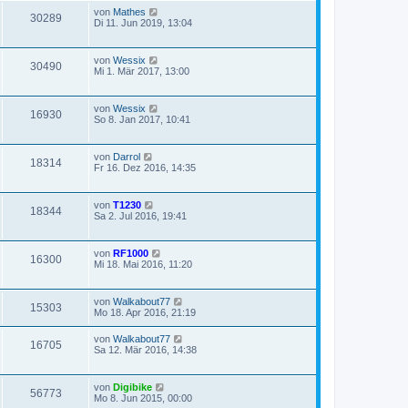
von
Mathes
30289
Di 11. Jun 2019, 13:04
von
Wessix
30490
Mi 1. Mär 2017, 13:00
von
Wessix
16930
So 8. Jan 2017, 10:41
von
Darrol
18314
Fr 16. Dez 2016, 14:35
von
T1230
18344
Sa 2. Jul 2016, 19:41
von
RF1000
16300
Mi 18. Mai 2016, 11:20
von
Walkabout77
15303
Mo 18. Apr 2016, 21:19
von
Walkabout77
16705
Sa 12. Mär 2016, 14:38
von
Digibike
56773
Mo 8. Jun 2015, 00:00