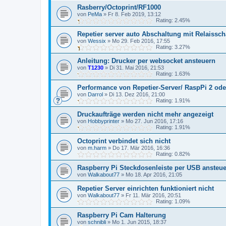
Rasberry/Octoprint/RF1000
von
PeMa
»
Fr 8. Feb 2019, 13:12
Rating: 2.45%
Repetier server auto Abschaltung mit Relaissch
von
Wessix
»
Mo 29. Feb 2016, 17:55
Rating: 3.27%
Anleitung: Drucker per websocket ansteuern
von
T1230
»
Di 31. Mai 2016, 21:53
Rating: 1.63%
Performance von Repetier-Server/ RaspPi 2 ode
von
Darrol
»
Di 13. Dez 2016, 21:00
Rating: 1.91%
Druckaufträge werden nicht mehr angezeigt
von
Hobbyprinter
»
Mo 27. Jun 2016, 17:16
Rating: 1.91%
Octoprint verbindet sich nicht
von
m.harm
»
Do 17. Mär 2016, 16:36
Rating: 0.82%
Raspberry Pi Steckdosenleiste per USB ansteu
von
Walkabout77
»
Mo 18. Apr 2016, 21:05
Repetier Server einrichten funktioniert nicht
von
Walkabout77
»
Fr 11. Mär 2016, 20:51
Rating: 1.09%
Raspberry Pi Cam Halterung
von
schnibli
»
Mo 1. Jun 2015, 18:37