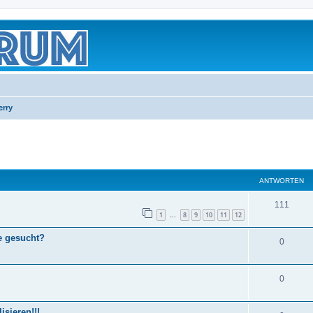
erry
eiterte Suche
ANTWORTEN
111
1
8
9
10
11
12
…
e gesucht?
0
0
sieren!!!