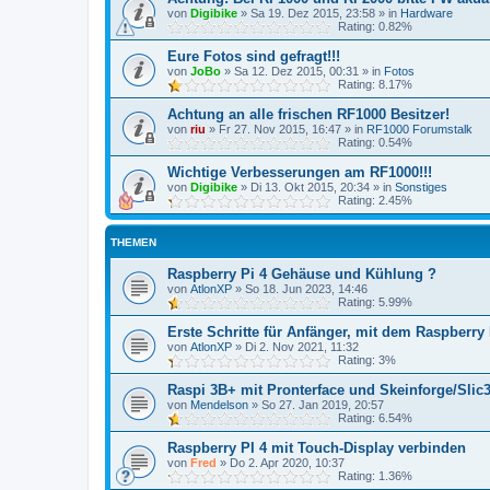
von
Digibike
»
Sa 19. Dez 2015, 23:58
» in
Hardware
Rating: 0.82%
Eure Fotos sind gefragt!!!
von
JoBo
»
Sa 12. Dez 2015, 00:31
» in
Fotos
Rating: 8.17%
Achtung an alle frischen RF1000 Besitzer!
von
riu
»
Fr 27. Nov 2015, 16:47
» in
RF1000 Forumstalk
Rating: 0.54%
Wichtige Verbesserungen am RF1000!!!
von
Digibike
»
Di 13. Okt 2015, 20:34
» in
Sonstiges
Rating: 2.45%
THEMEN
Raspberry Pi 4 Gehäuse und Kühlung ?
von
AtlonXP
»
So 18. Jun 2023, 14:46
Rating: 5.99%
Erste Schritte für Anfänger, mit dem Raspberry 
von
AtlonXP
»
Di 2. Nov 2021, 11:32
Rating: 3%
Raspi 3B+ mit Pronterface und Skeinforge/Slic3
von
Mendelson
»
So 27. Jan 2019, 20:57
Rating: 6.54%
Raspberry PI 4 mit Touch-Display verbinden
von
Fred
»
Do 2. Apr 2020, 10:37
Rating: 1.36%