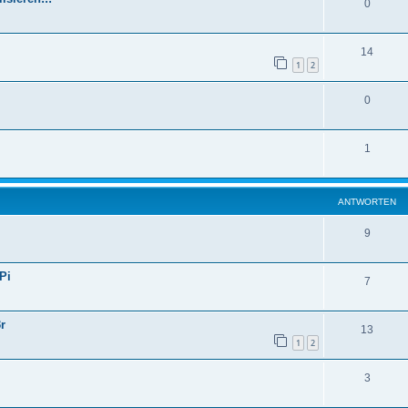
0
14
1
2
0
1
ANTWORTEN
9
Pi
7
r
13
1
2
3