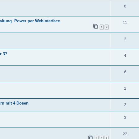
8
altung. Power per Webinterface.
11
1
2
2
r 3?
4
6
2
ern mit 4 Dosen
2
3
22
1
2
3