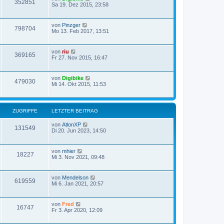
352851
Sa 19. Dez 2015, 23:58
von
Pinzger
798704
Mo 13. Feb 2017, 13:51
von
riu
369165
Fr 27. Nov 2015, 16:47
von
Digibike
479030
Mi 14. Okt 2015, 11:53
ZUGRIFFE
LETZTER BEITRAG
von
AtlonXP
131549
Di 20. Jun 2023, 14:50
von
mhier
18227
Mi 3. Nov 2021, 09:48
von
Mendelson
619559
Mi 6. Jan 2021, 20:57
von
Fred
16747
Fr 3. Apr 2020, 12:09