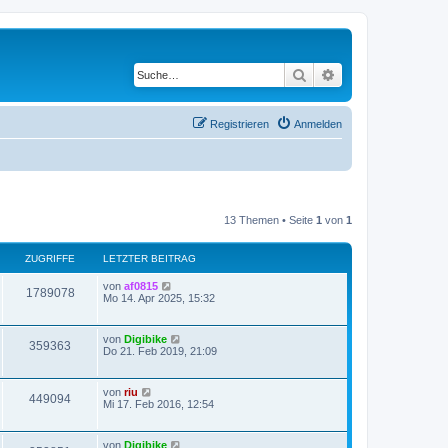
Suche
Erweiterte Suche
Registrieren
Anmelden
13 Themen • Seite
1
von
1
ZUGRIFFE
LETZTER BEITRAG
von
af0815
1789078
Mo 14. Apr 2025, 15:32
von
Digibike
359363
Do 21. Feb 2019, 21:09
von
riu
449094
Mi 17. Feb 2016, 12:54
von
Digibike