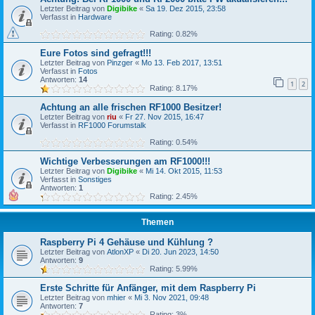
Letzter Beitrag von
Digibike
«
Sa 19. Dez 2015, 23:58
Verfasst in
Hardware
Rating: 0.82%
Eure Fotos sind gefragt!!!
Letzter Beitrag von
Pinzger
«
Mo 13. Feb 2017, 13:51
Verfasst in
Fotos
Antworten:
14
1
2
Rating: 8.17%
Achtung an alle frischen RF1000 Besitzer!
Letzter Beitrag von
riu
«
Fr 27. Nov 2015, 16:47
Verfasst in
RF1000 Forumstalk
Rating: 0.54%
Wichtige Verbesserungen am RF1000!!!
Letzter Beitrag von
Digibike
«
Mi 14. Okt 2015, 11:53
Verfasst in
Sonstiges
Antworten:
1
Rating: 2.45%
Themen
Raspberry Pi 4 Gehäuse und Kühlung ?
Letzter Beitrag von
AtlonXP
«
Di 20. Jun 2023, 14:50
Antworten:
9
Rating: 5.99%
Erste Schritte für Anfänger, mit dem Raspberry Pi
Letzter Beitrag von
mhier
«
Mi 3. Nov 2021, 09:48
Antworten:
7
Rating: 3%