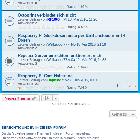
Antworten:
6
Rating: 1.91%
Octoprint verbindet sich nicht
Letzter Beitrag von
RF1000
«
Mi 18. Mai 2016, 11:20
Antworten:
2
Rating: 0.82%
Raspberry Pi Steckdosenleiste per USB ansteuern mit 4
Dosen
Letzter Beitrag von
Walkabout77
«
Mo 18. Apr 2016, 21:19
Antworten:
2
Repetier Server einrichten funktioniert nicht
Letzter Beitrag von
Walkabout77
«
Sa 12. Mär 2016, 14:38
Antworten:
3
Rating: 1.09%
Raspberry Pi Cam Halterung
Letzter Beitrag von
Digibike
«
Mo 8. Jun 2015, 00:00
Antworten:
22
1
2
3
Rating: 7.08%
Neues Thema
13 Themen • Seite
1
von
1
Gehe zu
BERECHTIGUNGEN IN DIESEM FORUM
Du darfst
keine
neuen Themen in diesem Forum erstellen.
Du darfst
keine
Antworten zu Themen in diesem Forum erstellen.