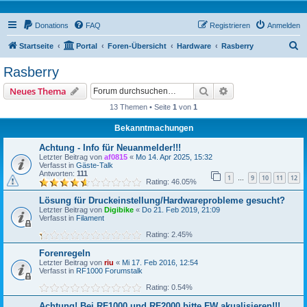
Donations
FAQ
Registrieren
Anmelden
S
Startseite
Portal
Foren-Übersicht
Hardware
Rasberry
u
Rasberry
c
Suche
Erweiterte Suche
Neues Thema
h
13 Themen • Seite
1
von
1
e
Bekanntmachungen
Achtung - Info für Neuanmelder!!!
Letzter Beitrag von
af0815
«
Mo 14. Apr 2025, 15:32
Verfasst in
Gäste-Talk
Antworten:
111
1
9
10
11
12
…
Rating: 46.05%
Lösung für Druckeinstellung/Hardwareprobleme gesucht?
Letzter Beitrag von
Digibike
«
Do 21. Feb 2019, 21:09
Verfasst in
Filament
Rating: 2.45%
Forenregeln
Letzter Beitrag von
riu
«
Mi 17. Feb 2016, 12:54
Verfasst in
RF1000 Forumstalk
Rating: 0.54%
Achtung! Bei RF1000 und RF2000 bitte FW akualisieren!!!