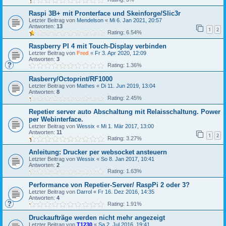
Raspi 3B+ mit Pronterface und Skeinforge/Slic3r
Letzter Beitrag von
Mendelson
«
Mi 6. Jan 2021, 20:57
Antworten:
13
1
2
Rating: 6.54%
Raspberry PI 4 mit Touch-Display verbinden
Letzter Beitrag von
Fred
«
Fr 3. Apr 2020, 12:09
Antworten:
3
Rating: 1.36%
Rasberry/Octoprint/RF1000
Letzter Beitrag von
Mathes
«
Di 11. Jun 2019, 13:04
Antworten:
8
Rating: 2.45%
Repetier server auto Abschaltung mit Relaisschaltung. Power
per Webinterface.
Letzter Beitrag von
Wessix
«
Mi 1. Mär 2017, 13:00
Antworten:
11
1
2
Rating: 3.27%
Anleitung: Drucker per websocket ansteuern
Letzter Beitrag von
Wessix
«
So 8. Jan 2017, 10:41
Antworten:
2
Rating: 1.63%
Performance von Repetier-Server/ RaspPi 2 oder 3?
Letzter Beitrag von
Darrol
«
Fr 16. Dez 2016, 14:35
Antworten:
4
Rating: 1.91%
Druckaufträge werden nicht mehr angezeigt
Letzter Beitrag von
T1230
«
Sa 2. Jul 2016, 19:41