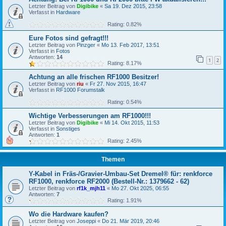
Letzter Beitrag von
Digibike
«
Sa 19. Dez 2015, 23:58
Verfasst in
Hardware
Rating: 0.82%
Eure Fotos sind gefragt!!!
Letzter Beitrag von
Pinzger
«
Mo 13. Feb 2017, 13:51
Verfasst in
Fotos
Antworten:
14
1
2
Rating: 8.17%
Achtung an alle frischen RF1000 Besitzer!
Letzter Beitrag von
riu
«
Fr 27. Nov 2015, 16:47
Verfasst in
RF1000 Forumstalk
Rating: 0.54%
Wichtige Verbesserungen am RF1000!!!
Letzter Beitrag von
Digibike
«
Mi 14. Okt 2015, 11:53
Verfasst in
Sonstiges
Antworten:
1
Rating: 2.45%
Themen
Y-Kabel in Fräs-/Gravier-Umbau-Set Dremel® für: renkforce
RF1000, renkforce RF2000 (Bestell-Nr.: 1379662 - 62)
Letzter Beitrag von
rf1k_mjh11
«
Mo 27. Okt 2025, 06:55
Antworten:
7
Rating: 1.91%
Wo die Hardware kaufen?
Letzter Beitrag von
Joseppi
«
Do 21. Mär 2019, 20:46