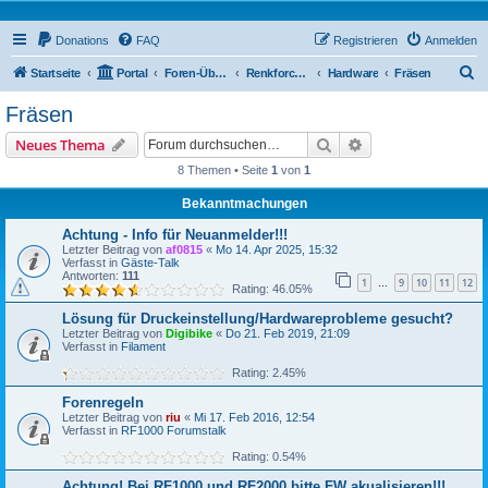
Donations
FAQ
Registrieren
Anmelden
S
Startseite
Portal
Foren-Übersicht
Renkforce RF2000 Forum
Hardware
Fräsen
u
Fräsen
c
Suche
Erweiterte Suche
Neues Thema
h
8 Themen • Seite
1
von
1
e
Bekanntmachungen
Achtung - Info für Neuanmelder!!!
Letzter Beitrag von
af0815
«
Mo 14. Apr 2025, 15:32
Verfasst in
Gäste-Talk
Antworten:
111
1
9
10
11
12
…
Rating: 46.05%
Lösung für Druckeinstellung/Hardwareprobleme gesucht?
Letzter Beitrag von
Digibike
«
Do 21. Feb 2019, 21:09
Verfasst in
Filament
Rating: 2.45%
Forenregeln
Letzter Beitrag von
riu
«
Mi 17. Feb 2016, 12:54
Verfasst in
RF1000 Forumstalk
Rating: 0.54%
Achtung! Bei RF1000 und RF2000 bitte FW akualisieren!!!