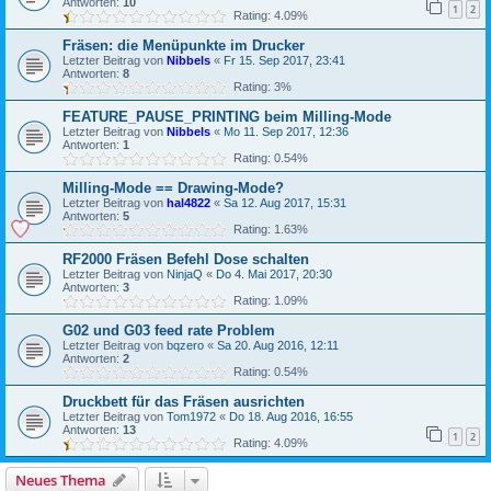
Antworten:
10
1
2
Rating: 4.09%
Fräsen: die Menüpunkte im Drucker
Letzter Beitrag von
Nibbels
«
Fr 15. Sep 2017, 23:41
Antworten:
8
Rating: 3%
FEATURE_PAUSE_PRINTING beim Milling-Mode
Letzter Beitrag von
Nibbels
«
Mo 11. Sep 2017, 12:36
Antworten:
1
Rating: 0.54%
Milling-Mode == Drawing-Mode?
Letzter Beitrag von
hal4822
«
Sa 12. Aug 2017, 15:31
Antworten:
5
Rating: 1.63%
RF2000 Fräsen Befehl Dose schalten
Letzter Beitrag von
NinjaQ
«
Do 4. Mai 2017, 20:30
Antworten:
3
Rating: 1.09%
G02 und G03 feed rate Problem
Letzter Beitrag von
bqzero
«
Sa 20. Aug 2016, 12:11
Antworten:
2
Rating: 0.54%
Druckbett für das Fräsen ausrichten
Letzter Beitrag von
Tom1972
«
Do 18. Aug 2016, 16:55
Antworten:
13
1
2
Rating: 4.09%
Neues Thema