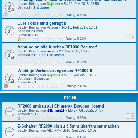
Letzter Beitrag von
Digibike
«
Sa 19. Dez 2015, 23:58
Verfasst in
Hardware
Rating: 0.82%
Eure Fotos sind gefragt!!!
Letzter Beitrag von
Pinzger
«
Mo 13. Feb 2017, 13:51
Verfasst in
Fotos
Antworten:
14
1
2
Rating: 8.17%
Achtung an alle frischen RF1000 Besitzer!
Letzter Beitrag von
riu
«
Fr 27. Nov 2015, 16:47
Verfasst in
RF1000 Forumstalk
Rating: 0.54%
Wichtige Verbesserungen am RF1000!!!
Letzter Beitrag von
Digibike
«
Mi 14. Okt 2015, 11:53
Verfasst in
Sonstiges
Antworten:
1
Rating: 2.45%
Themen
RF2000 umbau auf Chimera+ Bowden Hotend
Letzter Beitrag von
rf1k_mjh11
«
Mo 27. Okt 2025, 04:37
Antworten:
12
1
2
Rating: 4.36%
Z-Schalter RF2000 bis zu 3,5mm überfahrbar machen
Letzter Beitrag von
AtlonXP
«
Mi 10. Sep 2025, 13:02
Rating: 0.54%