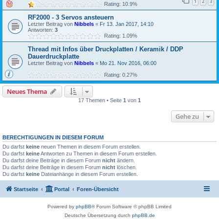
1
2
3
Rating: 10.9%
RF2000 - 3 Servos ansteuern
Letzter Beitrag von
Nibbels
«
Fr 13. Jan 2017, 14:10
Antworten:
3
Rating: 1.09%
Thread mit Infos über Druckplatten / Keramik / DDP
Dauerdruckplatte
Letzter Beitrag von
Nibbels
«
Mo 21. Nov 2016, 06:00
Rating: 0.27%
Neues Thema
17 Themen • Seite
1
von
1
Gehe zu
BERECHTIGUNGEN IN DIESEM FORUM
Du darfst
keine
neuen Themen in diesem Forum erstellen.
Du darfst
keine
Antworten zu Themen in diesem Forum erstellen.
Du darfst deine Beiträge in diesem Forum
nicht
ändern.
Du darfst deine Beiträge in diesem Forum
nicht
löschen.
Du darfst
keine
Dateianhänge in diesem Forum erstellen.
Startseite
Portal
Foren-Übersicht
Powered by
phpBB
® Forum Software © phpBB Limited
Deutsche Übersetzung durch
phpBB.de