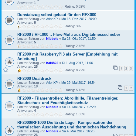
Antworten:
1
Rating: 0.82%
Dunstabzug selbst gebaut für den RFX000
Letzter Beitrag von
AtlonXP
«
Mo 18. Dez 2017, 20:09
Antworten:
8
Rating: 3%
RF2000 / RF1000 :: Flow-Multi aus Digitalmessschieber
Letzter Beitrag von
Nibbels
«
Sa 28. Okt 2017, 11:50
Antworten:
5
Rating: 2.45%
RF2000 mit RaspberryPi3 als Server [Empfehlung mit
Anleitung]
Letzter Beitrag von
hal4822
«
Di 1. Aug 2017, 11:06
Antworten:
25
1
2
3
Rating: 8.72%
RF2000 Dualdruck
Letzter Beitrag von
AtlonXP
«
Mo 29. Mai 2017, 16:54
Antworten:
18
1
2
Rating: 5.18%
RF2000 - Filamentrollen: Abrollhilfe, Filamentreiniger,
Staubschutz und Feuchtigkeitsschutz
Letzter Beitrag von
Nibbels
«
So 14. Mai 2017, 02:29
Antworten:
4
Rating: 1.63%
RF2000/RF1000 Die Erste Lage - Kompensation der
thermischen Ausdehnung und thermischen Nachdehnung
Letzter Beitrag von
Nibbels
«
Sa 4. Mär 2017, 16:26
Antworten:
26