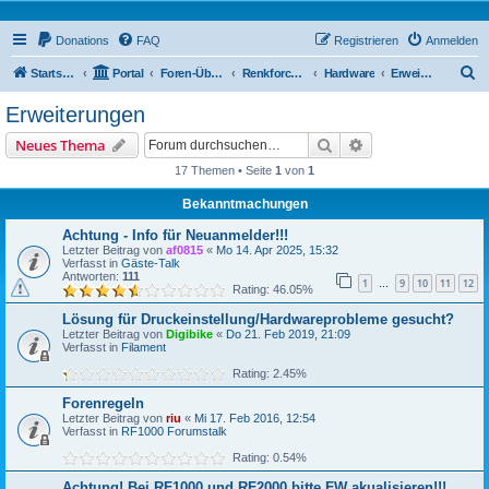
Donations
FAQ
Registrieren
Anmelden
S
Startseite
Portal
Foren-Übersicht
Renkforce RF2000 Forum
Hardware
Erweiterungen
u
Erweiterungen
c
Suche
Erweiterte Suche
Neues Thema
h
17 Themen • Seite
1
von
1
e
Bekanntmachungen
Achtung - Info für Neuanmelder!!!
Letzter Beitrag von
af0815
«
Mo 14. Apr 2025, 15:32
Verfasst in
Gäste-Talk
Antworten:
111
1
9
10
11
12
…
Rating: 46.05%
Lösung für Druckeinstellung/Hardwareprobleme gesucht?
Letzter Beitrag von
Digibike
«
Do 21. Feb 2019, 21:09
Verfasst in
Filament
Rating: 2.45%
Forenregeln
Letzter Beitrag von
riu
«
Mi 17. Feb 2016, 12:54
Verfasst in
RF1000 Forumstalk
Rating: 0.54%
Achtung! Bei RF1000 und RF2000 bitte FW akualisieren!!!