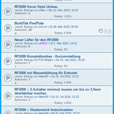
RF2000 Voron Style Umbau
Letzter Beitrag von
mhier
«
Mo 13. Nov 2023, 10:24
Antworten:
4
Rating: 1.91%
BuildTak FlexPlate
Letzter Beitrag von
zero K
«
Di 28. Mär 2023, 09:36
Antworten:
15
1
2
Rating: 4.36%
Neuer Lüfter für den RF2000
Letzter Beitrag von
af0815
«
Di 1. Mär 2022, 14:31
Antworten:
8
Rating: 3%
RF2000 Komplettumbau - Kurzvorstellung
Letzter Beitrag von
F22-Raptor
«
So 23. Jan 2022, 15:19
Antworten:
7
Rating: 3%
RF2000 mit Wasserkühlung für Extruder
Letzter Beitrag von
AtlonXP
«
So 14. Jul 2019, 13:15
Antworten:
7
Rating: 4.36%
RF2000 :: Z-Schalter minimal invasiv um bis zu 3,5mm
überfahrbar machen
Letzter Beitrag von
AtlonXP
«
So 15. Jul 2018, 21:23
Antworten:
1
Rating: 1.09%
RF2000 :: Glaskeramik festschrauben
Letzter Beitrag von
AtlonXP
«
Mi 28. Feb 2018, 23:27