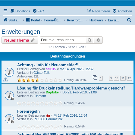
Donations
FAQ
Registrieren
Anmelden
S
Startseite
Portal
Foren-Übersicht
Renkforce RF2000 Forum
Hardware
Erweiterungen
u
Erweiterungen
c
Suche
Erweiterte Suche
Neues Thema
h
17 Themen • Seite
1
von
1
e
Bekanntmachungen
Achtung - Info für Neuanmelder!!!
Letzter Beitrag von
af0815
«
Mo 14. Apr 2025, 15:32
Verfasst in
Gäste-Talk
Antworten:
111
1
9
10
11
12
…
Rating: 46.05%
Lösung für Druckeinstellung/Hardwareprobleme gesucht?
Letzter Beitrag von
Digibike
«
Do 21. Feb 2019, 21:09
Verfasst in
Filament
Rating: 2.45%
Forenregeln
Letzter Beitrag von
riu
«
Mi 17. Feb 2016, 12:54
Verfasst in
RF1000 Forumstalk
Rating: 0.54%
Achtung! Bei RF1000 und RF2000 bitte FW akualisieren!!!