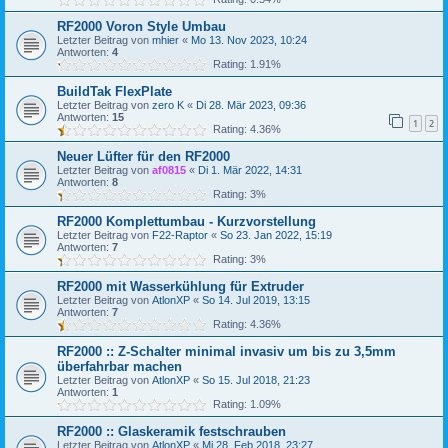
RF2000 Voron Style Umbau
Letzter Beitrag von
mhier
«
Mo 13. Nov 2023, 10:24
Antworten:
4
Rating: 1.91%
BuildTak FlexPlate
Letzter Beitrag von
zero K
«
Di 28. Mär 2023, 09:36
Antworten:
15
1
2
Rating: 4.36%
Neuer Lüfter für den RF2000
Letzter Beitrag von
af0815
«
Di 1. Mär 2022, 14:31
Antworten:
8
Rating: 3%
RF2000 Komplettumbau - Kurzvorstellung
Letzter Beitrag von
F22-Raptor
«
So 23. Jan 2022, 15:19
Antworten:
7
Rating: 3%
RF2000 mit Wasserkühlung für Extruder
Letzter Beitrag von
AtlonXP
«
So 14. Jul 2019, 13:15
Antworten:
7
Rating: 4.36%
RF2000 :: Z-Schalter minimal invasiv um bis zu 3,5mm
überfahrbar machen
Letzter Beitrag von
AtlonXP
«
So 15. Jul 2018, 21:23
Antworten:
1
Rating: 1.09%
RF2000 :: Glaskeramik festschrauben
Letzter Beitrag von
AtlonXP
«
Mi 28. Feb 2018, 23:27