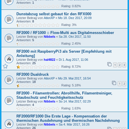
Antworten:
1
Rating: 0.82%
Dunstabzug selbst gebaut für den RFX000
Letzter Beitrag von
AtlonXP
«
Mo 18. Dez 2017, 20:09
Antworten:
8
Rating: 3%
RF2000 / RF1000 :: Flow-Multi aus Digitalmessschieber
Letzter Beitrag von
Nibbels
«
Sa 28. Okt 2017, 11:50
Antworten:
5
Rating: 2.45%
RF2000 mit RaspberryPi3 als Server [Empfehlung mit
Anleitung]
Letzter Beitrag von
hal4822
«
Di 1. Aug 2017, 11:06
Antworten:
25
1
2
3
Rating: 8.72%
RF2000 Dualdruck
Letzter Beitrag von
AtlonXP
«
Mo 29. Mai 2017, 16:54
Antworten:
18
1
2
Rating: 5.18%
RF2000 - Filamentrollen: Abrollhilfe, Filamentreiniger,
Staubschutz und Feuchtigkeitsschutz
Letzter Beitrag von
Nibbels
«
So 14. Mai 2017, 02:29
Antworten:
4
Rating: 1.63%
RF2000/RF1000 Die Erste Lage - Kompensation der
thermischen Ausdehnung und thermischen Nachdehnung
Letzter Beitrag von
Nibbels
«
Sa 4. Mär 2017, 16:26
Antworten:
26