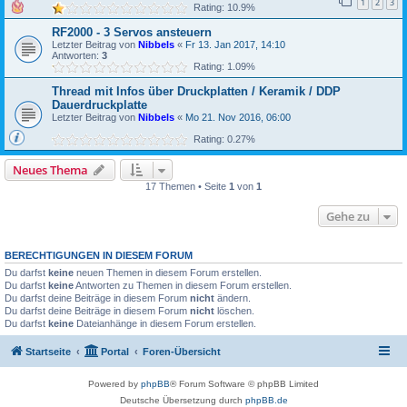
1
2
3
Rating: 10.9%
RF2000 - 3 Servos ansteuern
Letzter Beitrag von
Nibbels
«
Fr 13. Jan 2017, 14:10
Antworten:
3
Rating: 1.09%
Thread mit Infos über Druckplatten / Keramik / DDP
Dauerdruckplatte
Letzter Beitrag von
Nibbels
«
Mo 21. Nov 2016, 06:00
Rating: 0.27%
Neues Thema
17 Themen • Seite
1
von
1
Gehe zu
BERECHTIGUNGEN IN DIESEM FORUM
Du darfst
keine
neuen Themen in diesem Forum erstellen.
Du darfst
keine
Antworten zu Themen in diesem Forum erstellen.
Du darfst deine Beiträge in diesem Forum
nicht
ändern.
Du darfst deine Beiträge in diesem Forum
nicht
löschen.
Du darfst
keine
Dateianhänge in diesem Forum erstellen.
Startseite
Portal
Foren-Übersicht
Powered by
phpBB
® Forum Software © phpBB Limited
Deutsche Übersetzung durch
phpBB.de