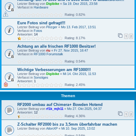
Letzter Beitrag von
Digibike
«
Sa 19. Dez 2015, 23:58
Verfasst in
Hardware
Rating: 0.82%
Eure Fotos sind gefragt!!!
Letzter Beitrag von
Pinzger
«
Mo 13. Feb 2017, 13:51
Verfasst in
Fotos
Antworten:
14
1
2
Rating: 8.17%
Achtung an alle frischen RF1000 Besitzer!
Letzter Beitrag von
riu
«
Fr 27. Nov 2015, 16:47
Verfasst in
RF1000 Forumstalk
Rating: 0.54%
Wichtige Verbesserungen am RF1000!!!
Letzter Beitrag von
Digibike
«
Mi 14. Okt 2015, 11:53
Verfasst in
Sonstiges
Antworten:
1
Rating: 2.45%
Themen
RF2000 umbau auf Chimera+ Bowden Hotend
Letzter Beitrag von
rf1k_mjh11
«
Mo 27. Okt 2025, 04:37
Antworten:
12
1
2
Rating: 4.36%
Z-Schalter RF2000 bis zu 3,5mm überfahrbar machen
Letzter Beitrag von
AtlonXP
«
Mi 10. Sep 2025, 13:02
Rating: 0.54%