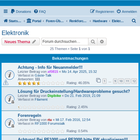
Donations
FAQ
Registrieren
Anmelden
S
Startseite
Portal
Foren-Übersicht
Renkforce RF2000 Forum
Hardware
Elektronik
u
Elektronik
c
Suche
Erweiterte Suche
Neues Thema
h
25 Themen • Seite
1
von
1
e
Bekanntmachungen
Achtung - Info für Neuanmelder!!!
Letzter Beitrag von
af0815
«
Mo 14. Apr 2025, 15:32
Verfasst in
Gäste-Talk
Antworten:
111
1
9
10
11
12
…
Rating: 46.05%
Lösung für Druckeinstellung/Hardwareprobleme gesucht?
Letzter Beitrag von
Digibike
«
Do 21. Feb 2019, 21:09
Verfasst in
Filament
Rating: 2.45%
Forenregeln
Letzter Beitrag von
riu
«
Mi 17. Feb 2016, 12:54
Verfasst in
RF1000 Forumstalk
Rating: 0.54%
Achtung! Bei RF1000 und RF2000 bitte FW akualisieren!!!