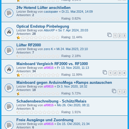
24v Hotend Lüfter anschließen
Letzter Beitrag von
casiopaier
«
Di 21. Mai 2024, 14:09
Antworten:
2
Rating: 0.82%
Optical Endstop Pinbelegung
Letzter Beitrag von
AtlonXP
«
So 7. Apr 2024, 20:03
Antworten:
28
1
2
3
Rating: 11.44%
Lüfter RF2000
Letzter Beitrag von
zero K
«
Mi 24. Mai 2023, 23:10
Antworten:
7
Rating: 2.18%
Mainboard Vergleich RF2000 vs. RF1000
Letzter Beitrag von
af0815
«
Fr 13. Nov 2020, 11:13
Antworten:
34
1
2
3
4
Rating: 11.99%
Mainboard gegen ArduinoMega +Ramps austauschen
Letzter Beitrag von
af0815
«
Di 3. Nov 2020, 18:32
Antworten:
18
1
2
Rating: 5.72%
Schadensbeschreibung - Schütz/Relais
Letzter Beitrag von
af0815
«
Mo 26. Okt 2020, 08:11
Antworten:
5
Rating: 1.91%
Freie Ausgänge und Zuordnung
Letzter Beitrag von
af0815
«
Do 15. Okt 2020, 21:34
Antworten:
6