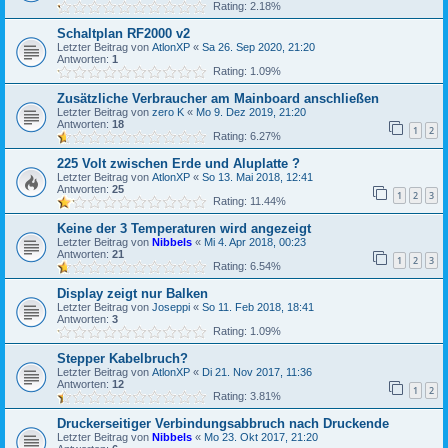
Rating: 2.18%
Schaltplan RF2000 v2
Letzter Beitrag von
AtlonXP
«
Sa 26. Sep 2020, 21:20
Antworten:
1
Rating: 1.09%
Zusätzliche Verbraucher am Mainboard anschließen
Letzter Beitrag von
zero K
«
Mo 9. Dez 2019, 21:20
Antworten:
18
1
2
Rating: 6.27%
225 Volt zwischen Erde und Aluplatte ?
Letzter Beitrag von
AtlonXP
«
So 13. Mai 2018, 12:41
Antworten:
25
1
2
3
Rating: 11.44%
Keine der 3 Temperaturen wird angezeigt
Letzter Beitrag von
Nibbels
«
Mi 4. Apr 2018, 00:23
Antworten:
21
1
2
3
Rating: 6.54%
Display zeigt nur Balken
Letzter Beitrag von
Joseppi
«
So 11. Feb 2018, 18:41
Antworten:
3
Rating: 1.09%
Stepper Kabelbruch?
Letzter Beitrag von
AtlonXP
«
Di 21. Nov 2017, 11:36
Antworten:
12
1
2
Rating: 3.81%
Druckerseitiger Verbindungsabbruch nach Druckende
Letzter Beitrag von
Nibbels
«
Mo 23. Okt 2017, 21:20