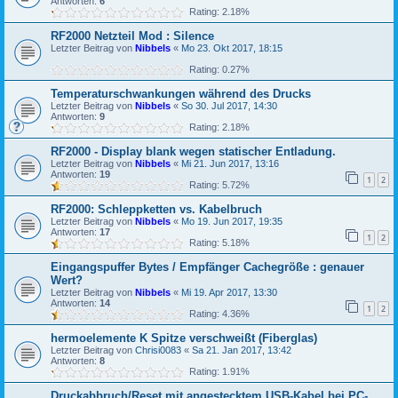
Antworten:
6
Rating: 2.18%
RF2000 Netzteil Mod : Silence
Letzter Beitrag von
Nibbels
«
Mo 23. Okt 2017, 18:15
Rating: 0.27%
Temperaturschwankungen während des Drucks
Letzter Beitrag von
Nibbels
«
So 30. Jul 2017, 14:30
Antworten:
9
Rating: 2.18%
RF2000 - Display blank wegen statischer Entladung.
Letzter Beitrag von
Nibbels
«
Mi 21. Jun 2017, 13:16
Antworten:
19
1
2
Rating: 5.72%
RF2000: Schleppketten vs. Kabelbruch
Letzter Beitrag von
Nibbels
«
Mo 19. Jun 2017, 19:35
Antworten:
17
1
2
Rating: 5.18%
Eingangspuffer Bytes / Empfänger Cachegröße : genauer
Wert?
Letzter Beitrag von
Nibbels
«
Mi 19. Apr 2017, 13:30
Antworten:
14
1
2
Rating: 4.36%
hermoelemente K Spitze verschweißt (Fiberglas)
Letzter Beitrag von
Chrisi0083
«
Sa 21. Jan 2017, 13:42
Antworten:
8
Rating: 1.91%
Druckabbruch/Reset mit angestecktem USB-Kabel bei PC-