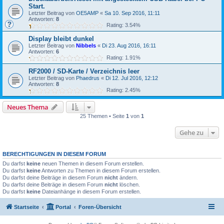
Start.
Letzter Beitrag von
OE5AMP
«
Sa 10. Sep 2016, 11:11
Antworten:
8
Rating: 3.54%
Display bleibt dunkel
Letzter Beitrag von
Nibbels
«
Di 23. Aug 2016, 16:11
Antworten:
6
Rating: 1.91%
RF2000 / SD-Karte / Verzeichnis leer
Letzter Beitrag von
Phaedrus
«
Di 12. Jul 2016, 12:12
Antworten:
8
Rating: 2.45%
Neues Thema
25 Themen • Seite
1
von
1
Gehe zu
BERECHTIGUNGEN IN DIESEM FORUM
Du darfst
keine
neuen Themen in diesem Forum erstellen.
Du darfst
keine
Antworten zu Themen in diesem Forum erstellen.
Du darfst deine Beiträge in diesem Forum
nicht
ändern.
Du darfst deine Beiträge in diesem Forum
nicht
löschen.
Du darfst
keine
Dateianhänge in diesem Forum erstellen.
Startseite
Portal
Foren-Übersicht