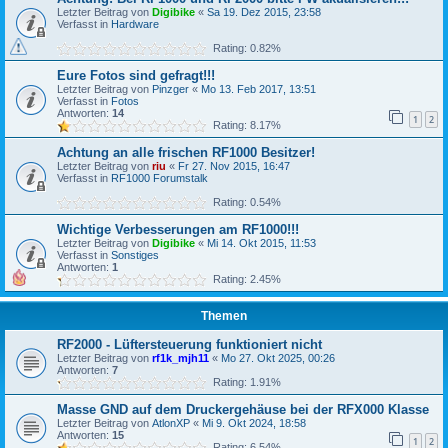
Letzter Beitrag von
Digibike
«
Sa 19. Dez 2015, 23:58
Verfasst in
Hardware
Rating: 0.82%
Eure Fotos sind gefragt!!!
Letzter Beitrag von
Pinzger
«
Mo 13. Feb 2017, 13:51
Verfasst in
Fotos
Antworten:
14
1
2
Rating: 8.17%
Achtung an alle frischen RF1000 Besitzer!
Letzter Beitrag von
riu
«
Fr 27. Nov 2015, 16:47
Verfasst in
RF1000 Forumstalk
Rating: 0.54%
Wichtige Verbesserungen am RF1000!!!
Letzter Beitrag von
Digibike
«
Mi 14. Okt 2015, 11:53
Verfasst in
Sonstiges
Antworten:
1
Rating: 2.45%
Themen
RF2000 - Lüftersteuerung funktioniert nicht
Letzter Beitrag von
rf1k_mjh11
«
Mo 27. Okt 2025, 00:26
Antworten:
7
Rating: 1.91%
Masse GND auf dem Druckergehäuse bei der RFX000 Klasse
Letzter Beitrag von
AtlonXP
«
Mi 9. Okt 2024, 18:58
Antworten:
15
1
2
Rating: 6.54%