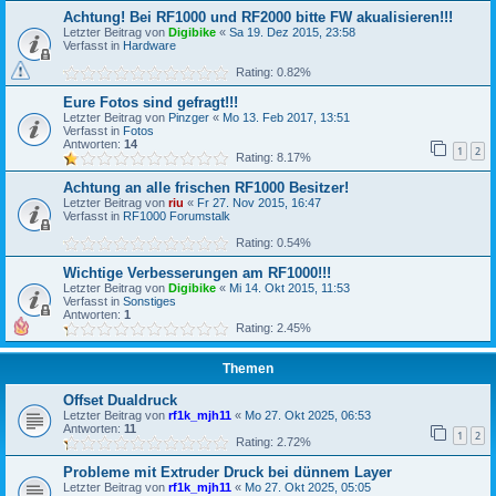
Achtung! Bei RF1000 und RF2000 bitte FW akualisieren!!!
Letzter Beitrag von
Digibike
«
Sa 19. Dez 2015, 23:58
Verfasst in
Hardware
Rating: 0.82%
Eure Fotos sind gefragt!!!
Letzter Beitrag von
Pinzger
«
Mo 13. Feb 2017, 13:51
Verfasst in
Fotos
Antworten:
14
1
2
Rating: 8.17%
Achtung an alle frischen RF1000 Besitzer!
Letzter Beitrag von
riu
«
Fr 27. Nov 2015, 16:47
Verfasst in
RF1000 Forumstalk
Rating: 0.54%
Wichtige Verbesserungen am RF1000!!!
Letzter Beitrag von
Digibike
«
Mi 14. Okt 2015, 11:53
Verfasst in
Sonstiges
Antworten:
1
Rating: 2.45%
Themen
Offset Dualdruck
Letzter Beitrag von
rf1k_mjh11
«
Mo 27. Okt 2025, 06:53
Antworten:
11
1
2
Rating: 2.72%
Probleme mit Extruder Druck bei dünnem Layer
Letzter Beitrag von
rf1k_mjh11
«
Mo 27. Okt 2025, 05:05