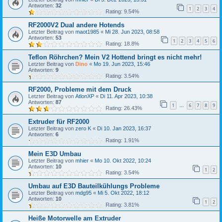
Antworten:
32
1
2
3
4
Rating: 9.54%
RF2000V2 Dual andere Hotends
Letzter Beitrag von
maot1985
«
Mi 28. Jun 2023, 08:58
Antworten:
53
1
2
3
4
5
6
Rating: 18.8%
Teflon Röhrchen? Mein V2 Hottend bringt es nicht mehr!
Letzter Beitrag von
Dino
«
Mo 19. Jun 2023, 15:46
Antworten:
9
Rating: 3.54%
RF2000, Probleme mit dem Druck
Letzter Beitrag von
AtlonXP
«
Di 11. Apr 2023, 10:38
Antworten:
87
1
6
7
8
9
…
Rating: 26.43%
Extruder für RF2000
Letzter Beitrag von
zero K
«
Di 10. Jan 2023, 16:37
Antworten:
6
Rating: 1.91%
Mein E3D Umbau
Letzter Beitrag von
mhier
«
Mo 10. Okt 2022, 10:24
Antworten:
10
1
2
Rating: 3.54%
Umbau auf E3D Bauteilkühlungs Probleme
Letzter Beitrag von
mdg95
«
Mi 5. Okt 2022, 18:12
Antworten:
10
1
2
Rating: 3.81%
Heiße Motorwelle am Extruder