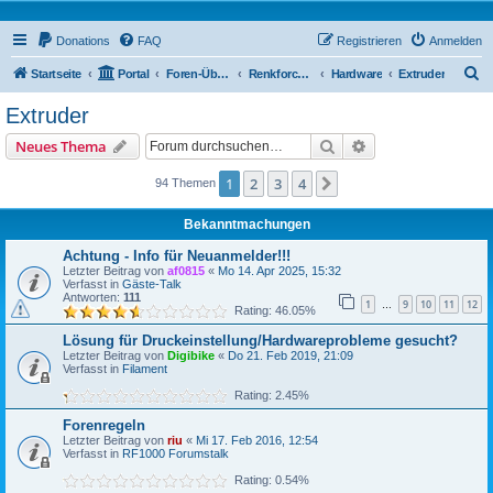
Donations
FAQ
Registrieren
Anmelden
S
Startseite
Portal
Foren-Übersicht
Renkforce RF2000 Forum
Hardware
Extruder
u
Extruder
c
Suche
Erweiterte Suche
Neues Thema
h
e
1
2
3
4
Nächste
94 Themen
Bekanntmachungen
Achtung - Info für Neuanmelder!!!
Letzter Beitrag von
af0815
«
Mo 14. Apr 2025, 15:32
Verfasst in
Gäste-Talk
Antworten:
111
1
9
10
11
12
…
Rating: 46.05%
Lösung für Druckeinstellung/Hardwareprobleme gesucht?
Letzter Beitrag von
Digibike
«
Do 21. Feb 2019, 21:09
Verfasst in
Filament
Rating: 2.45%
Forenregeln
Letzter Beitrag von
riu
«
Mi 17. Feb 2016, 12:54
Verfasst in
RF1000 Forumstalk
Rating: 0.54%