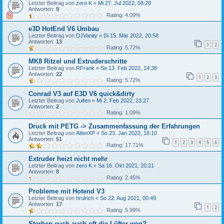
Letzter Beitrag von
zero K
«
Mi 27. Jul 2022, 08:28
Antworten:
9
Rating: 4.09%
e3D HotEnd V6 Umbau
Letzter Beitrag von
DJVanity
«
Di 15. Mär 2022, 20:58
Antworten:
13
1
2
Rating: 5.72%
MK8 Ritzel und Extruderschritte
Letzter Beitrag von
RFrank
«
So 13. Feb 2022, 14:38
Antworten:
22
1
2
3
Rating: 5.72%
Conrad V3 auf E3D V6 quick&dirty
Letzter Beitrag von
Juifen
«
Mi 2. Feb 2022, 23:27
Antworten:
2
Rating: 1.09%
Druck mit PETG -> Zusammenfassung der Erfahrungen
Letzter Beitrag von
AtlonXP
«
So 23. Jan 2022, 18:10
Antworten:
51
1
2
3
4
5
6
Rating: 17.71%
Extruder heizt nicht mehr
Letzter Beitrag von
zero K
«
Sa 16. Okt 2021, 20:21
Antworten:
8
Rating: 2.45%
Probleme mit Hotend V3
Letzter Beitrag von
hrulrich
«
So 22. Aug 2021, 00:49
Antworten:
17
1
2
Rating: 5.99%
Sterben euch auch oft die Lüfter weg?