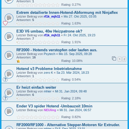
Antworten:
1
Rating: 0.27%
Extrem detailierte Innen-Hotend-Abformung mit Ninjaflex
Letzter Beitrag von
rf1k_mjh11
«
Mo 27. Okt 2025, 03:05
Antworten:
5
Rating: 1.63%
E3D V6 umbau, 40w Heizpatrone ok?
Letzter Beitrag von
rf1k_mjh11
«
Fr 24. Okt 2025, 19:23
Antworten:
7
Rating: 1.91%
RF2000 - Hotends verstopfen oder laufen aus.
Letzter Beitrag von
Psytech
«
Mo 15. Sep 2025, 09:28
Antworten:
16
1
2
Rating: 10.08%
Hotend v3 Probleme Inbetriebnahme
Letzter Beitrag von
zero K
«
Sa 23. Mär 2024, 18:23
Antworten:
1
Rating: 0.54%
Er heizt einfach weiter
Letzter Beitrag von
mhier
«
Mi 31. Jan 2024, 09:48
Antworten:
6
Rating: 2.18%
Ender V3 spider Hotend -Umbauzeit 10min
Letzter Beitrag von
NEUling
«
Mi 31. Jan 2024, 06:57
Rating: 0.82%
RF2000/RF1000 - Alternative Stepper-Motoren für Extruder.
Letzter Beitrag von
mhier
«
Di 5. Dez 2023, 13:31