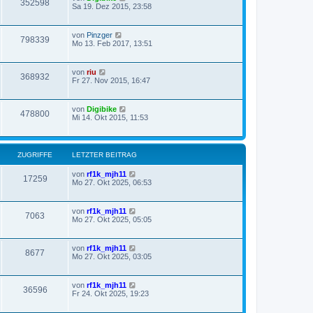
352598
Sa 19. Dez 2015, 23:58
von
Pinzger
798339
Mo 13. Feb 2017, 13:51
von
riu
368932
Fr 27. Nov 2015, 16:47
von
Digibike
478800
Mi 14. Okt 2015, 11:53
ZUGRIFFE
LETZTER BEITRAG
von
rf1k_mjh11
17259
Mo 27. Okt 2025, 06:53
von
rf1k_mjh11
7063
Mo 27. Okt 2025, 05:05
von
rf1k_mjh11
8677
Mo 27. Okt 2025, 03:05
von
rf1k_mjh11
36596
Fr 24. Okt 2025, 19:23