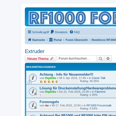
Schnellzugriff
Donations
FAQ
Startseite
Portal
Foren-Übersicht
Renkforce RF200
Extruder
Suche
Erw
Neues Thema
BEKANNTMACHUNGEN
Achtung - Info für Neuanmelder!!!
von
Digibike
»
Mi 3. Apr 2019, 17:49
» in
Gäste-Talk
Rating: 46.05%
Lösung für Druckeinstellung/Hardwareproblem
von
Digibike
»
Do 21. Feb 2019, 21:09
» in
Filament
Rating: 2.45%
Forenregeln
von
riu
»
Mi 17. Feb 2016, 12:54
» in
RF1000 Forumstalk
Rating: 0.54%
Achtung! Bei RF1000 und RF2000 bitte FW akuali