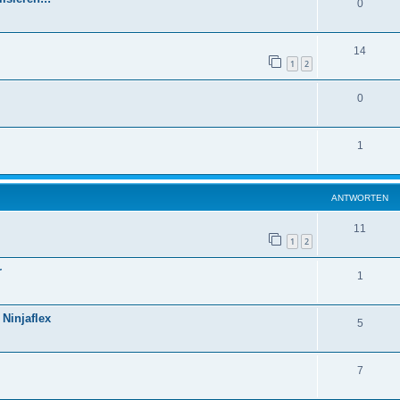
0
14
1
2
0
1
ANTWORTEN
11
1
2
r
1
Ninjaflex
5
7