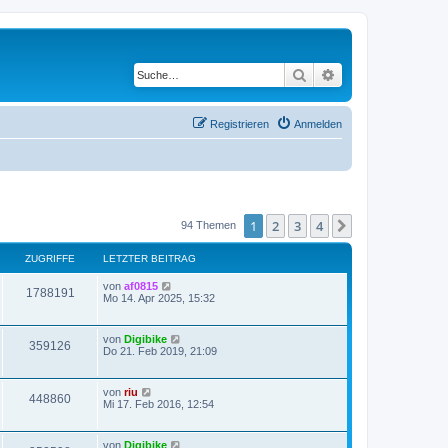
Suche
Erweiterte Suche
Registrieren
Anmelden
1
2
3
4
Nächste
94 Themen
ZUGRIFFE
LETZTER BEITRAG
von
af0815
1788191
Mo 14. Apr 2025, 15:32
von
Digibike
359126
Do 21. Feb 2019, 21:09
von
riu
448860
Mi 17. Feb 2016, 12:54
von
Digibike