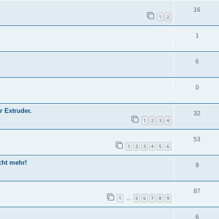
16
1
2
1
6
0
r Extruder.
32
1
2
3
4
53
1
2
3
4
5
6
cht mehr!
9
87
1
5
6
7
8
9
…
6