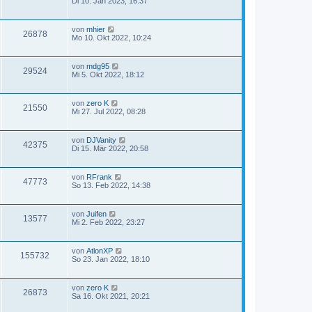
Di 10. Jan 2023, 16:37
von
mhier
26878
Mo 10. Okt 2022, 10:24
von
mdg95
29524
Mi 5. Okt 2022, 18:12
von
zero K
21550
Mi 27. Jul 2022, 08:28
von
DJVanity
42375
Di 15. Mär 2022, 20:58
von
RFrank
47773
So 13. Feb 2022, 14:38
von
Juifen
13577
Mi 2. Feb 2022, 23:27
von
AtlonXP
155732
So 23. Jan 2022, 18:10
von
zero K
26873
Sa 16. Okt 2021, 20:21