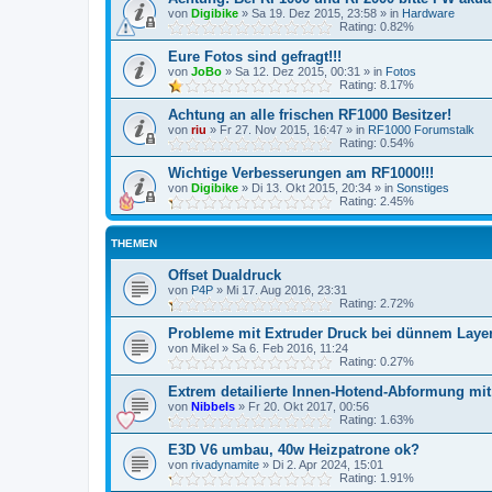
von
Digibike
»
Sa 19. Dez 2015, 23:58
» in
Hardware
Rating: 0.82%
Eure Fotos sind gefragt!!!
von
JoBo
»
Sa 12. Dez 2015, 00:31
» in
Fotos
Rating: 8.17%
Achtung an alle frischen RF1000 Besitzer!
von
riu
»
Fr 27. Nov 2015, 16:47
» in
RF1000 Forumstalk
Rating: 0.54%
Wichtige Verbesserungen am RF1000!!!
von
Digibike
»
Di 13. Okt 2015, 20:34
» in
Sonstiges
Rating: 2.45%
THEMEN
Offset Dualdruck
von
P4P
»
Mi 17. Aug 2016, 23:31
Rating: 2.72%
Probleme mit Extruder Druck bei dünnem Laye
von
Mikel
»
Sa 6. Feb 2016, 11:24
Rating: 0.27%
Extrem detailierte Innen-Hotend-Abformung mit 
von
Nibbels
»
Fr 20. Okt 2017, 00:56
Rating: 1.63%
E3D V6 umbau, 40w Heizpatrone ok?
von
rivadynamite
»
Di 2. Apr 2024, 15:01
Rating: 1.91%