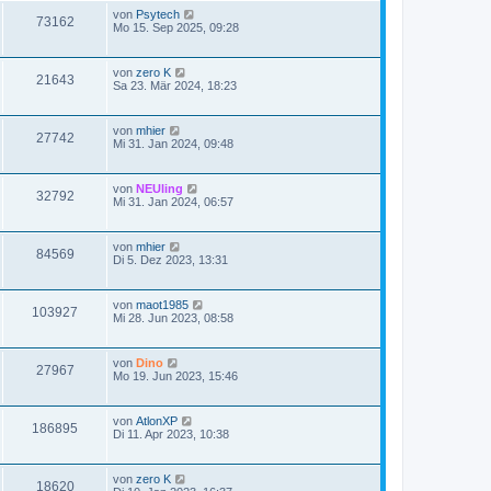
von
Psytech
73162
Mo 15. Sep 2025, 09:28
von
zero K
21643
Sa 23. Mär 2024, 18:23
von
mhier
27742
Mi 31. Jan 2024, 09:48
von
NEUling
32792
Mi 31. Jan 2024, 06:57
von
mhier
84569
Di 5. Dez 2023, 13:31
von
maot1985
103927
Mi 28. Jun 2023, 08:58
von
Dino
27967
Mo 19. Jun 2023, 15:46
von
AtlonXP
186895
Di 11. Apr 2023, 10:38
von
zero K
18620