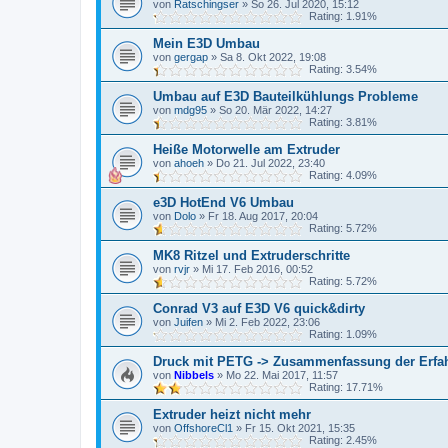
von
Ratschingser
»
So 26. Jul 2020, 15:12
Rating: 1.91%
Mein E3D Umbau
von
gergap
»
Sa 8. Okt 2022, 19:08
Rating: 3.54%
Umbau auf E3D Bauteilkühlungs Probleme
von
mdg95
»
So 20. Mär 2022, 14:27
Rating: 3.81%
Heiße Motorwelle am Extruder
von
ahoeh
»
Do 21. Jul 2022, 23:40
Rating: 4.09%
e3D HotEnd V6 Umbau
von
Dolo
»
Fr 18. Aug 2017, 20:04
Rating: 5.72%
MK8 Ritzel und Extruderschritte
von
rvjr
»
Mi 17. Feb 2016, 00:52
Rating: 5.72%
Conrad V3 auf E3D V6 quick&dirty
von
Juifen
»
Mi 2. Feb 2022, 23:06
Rating: 1.09%
Druck mit PETG -> Zusammenfassung der Erfa
von
Nibbels
»
Mo 22. Mai 2017, 11:57
Rating: 17.71%
Extruder heizt nicht mehr
von
OffshoreCl1
»
Fr 15. Okt 2021, 15:35
Rating: 2.45%