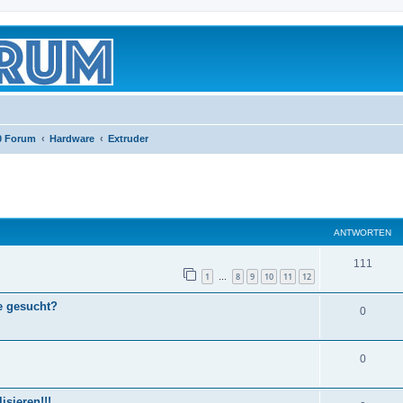
0 Forum
Hardware
Extruder
eiterte Suche
ANTWORTEN
111
1
8
9
10
11
12
…
e gesucht?
0
0
sieren!!!