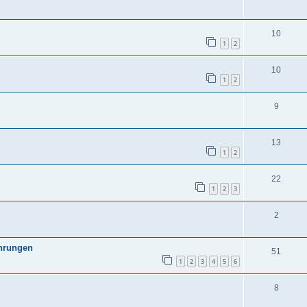
10
1
2
10
1
2
9
13
1
2
22
1
2
3
2
hrungen
51
1
2
3
4
5
6
8