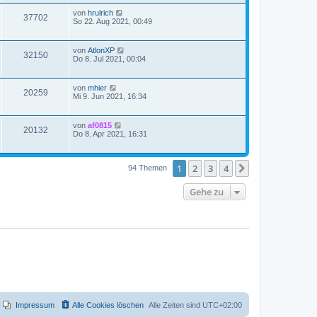
von
hrulrich
37702
So 22. Aug 2021, 00:49
von
AtlonXP
32150
Do 8. Jul 2021, 00:04
von
mhier
20259
Mi 9. Jun 2021, 16:34
von
af0815
20132
Do 8. Apr 2021, 16:31
1
2
3
4
Nächste
94 Themen
Gehe zu
Impressum
Alle Cookies löschen
Alle Zeiten sind
UTC+02:00