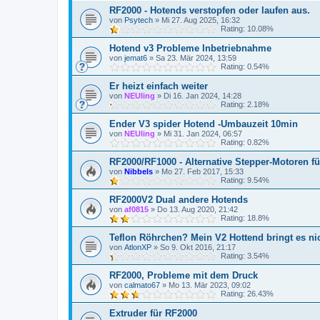
RF2000 - Hotends verstopfen oder laufen aus.
von
Psytech
»
Mi 27. Aug 2025, 16:32
Rating: 10.08%
Hotend v3 Probleme Inbetriebnahme
von
jemat6
»
Sa 23. Mär 2024, 13:59
Rating: 0.54%
Er heizt einfach weiter
von
NEUling
»
Di 16. Jan 2024, 14:28
Rating: 2.18%
Ender V3 spider Hotend -Umbauzeit 10min
von
NEUling
»
Mi 31. Jan 2024, 06:57
Rating: 0.82%
RF2000/RF1000 - Alternative Stepper-Motoren fü
von
Nibbels
»
Mo 27. Feb 2017, 15:33
Rating: 9.54%
RF2000V2 Dual andere Hotends
von
af0815
»
Do 13. Aug 2020, 21:42
Rating: 18.8%
Teflon Röhrchen? Mein V2 Hottend bringt es ni
von
AtlonXP
»
So 9. Okt 2016, 21:17
Rating: 3.54%
RF2000, Probleme mit dem Druck
von
calmato67
»
Mo 13. Mär 2023, 09:02
Rating: 26.43%
Extruder für RF2000