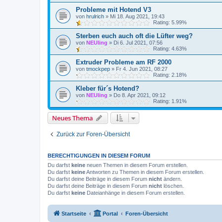
Probleme mit Hotend V3
von
hrulrich
»
Mi 18. Aug 2021, 19:43
Rating: 5.99%
Sterben euch auch oft die Lüfter weg?
von
NEUling
»
Di 6. Jul 2021, 07:56
Rating: 4.63%
Extruder Probleme am RF 2000
von
tmockpep
»
Fr 4. Jun 2021, 08:27
Rating: 2.18%
Kleber für´s Hotend?
von
NEUling
»
Do 8. Apr 2021, 09:12
Rating: 1.91%
Neues Thema
Zurück zur Foren-Übersicht
BERECHTIGUNGEN IN DIESEM FORUM
Du darfst
keine
neuen Themen in diesem Forum erstellen.
Du darfst
keine
Antworten zu Themen in diesem Forum erstellen.
Du darfst deine Beiträge in diesem Forum
nicht
ändern.
Du darfst deine Beiträge in diesem Forum
nicht
löschen.
Du darfst
keine
Dateianhänge in diesem Forum erstellen.
Startseite
Portal
Foren-Übersicht