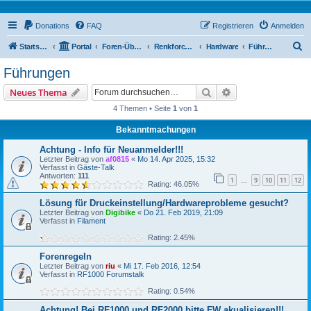
Donations
FAQ
Registrieren
Anmelden
S
Startseite
Portal
Foren-Übersicht
Renkforce RF2000 Forum
Hardware
Führungen
u
Führungen
c
Suche
Erweiterte Suche
Neues Thema
h
4 Themen • Seite
1
von
1
e
Bekanntmachungen
Achtung - Info für Neuanmelder!!!
Letzter Beitrag von
af0815
«
Mo 14. Apr 2025, 15:32
Verfasst in
Gäste-Talk
Antworten:
111
1
9
10
11
12
…
Rating: 46.05%
Lösung für Druckeinstellung/Hardwareprobleme gesucht?
Letzter Beitrag von
Digibike
«
Do 21. Feb 2019, 21:09
Verfasst in
Filament
Rating: 2.45%
Forenregeln
Letzter Beitrag von
riu
«
Mi 17. Feb 2016, 12:54
Verfasst in
RF1000 Forumstalk
Rating: 0.54%
Achtung! Bei RF1000 und RF2000 bitte FW akualisieren!!!