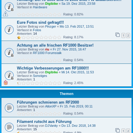
Letzter Beitrag von
Digibike
«
Sa 19. Dez 2015, 23:58
Verfasst in
Hardware
Rating: 0.82%
Eure Fotos sind gefragt!!!
Letzter Beitrag von
Pinzger
«
Mo 13. Feb 2017, 13:51
Verfasst in
Fotos
Antworten:
14
1
2
Rating: 8.17%
Achtung an alle frischen RF1000 Besitzer!
Letzter Beitrag von
riu
«
Fr 27. Nov 2015, 16:47
Verfasst in
RF1000 Forumstalk
Rating: 0.54%
Wichtige Verbesserungen am RF1000!!!
Letzter Beitrag von
Digibike
«
Mi 14. Okt 2015, 11:53
Verfasst in
Sonstiges
Antworten:
1
Rating: 2.45%
Themen
Führungen schmieren am RF2000
Letzter Beitrag von
AtlonXP
«
Fr 15. Feb 2019, 00:11
Antworten:
1
Rating: 0.54%
Filament rutscht aus Führung
Letzter Beitrag von
DJVanity
«
Do 13. Dez 2018, 14:38
Antworten:
15
1
2
Rating: 4.9%