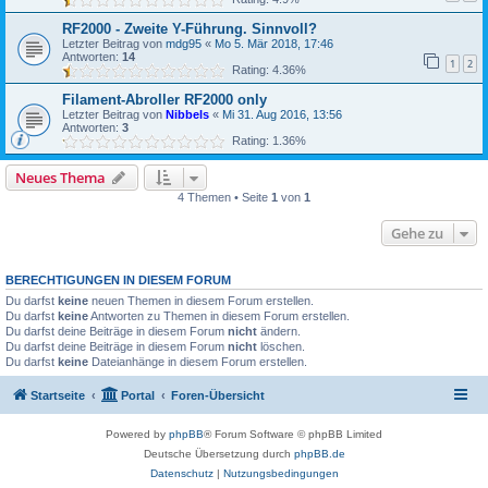
RF2000 - Zweite Y-Führung. Sinnvoll?
Letzter Beitrag von
mdg95
«
Mo 5. Mär 2018, 17:46
Antworten:
14
1
2
Rating: 4.36%
Filament-Abroller RF2000 only
Letzter Beitrag von
Nibbels
«
Mi 31. Aug 2016, 13:56
Antworten:
3
Rating: 1.36%
Neues Thema
4 Themen • Seite
1
von
1
Gehe zu
BERECHTIGUNGEN IN DIESEM FORUM
Du darfst
keine
neuen Themen in diesem Forum erstellen.
Du darfst
keine
Antworten zu Themen in diesem Forum erstellen.
Du darfst deine Beiträge in diesem Forum
nicht
ändern.
Du darfst deine Beiträge in diesem Forum
nicht
löschen.
Du darfst
keine
Dateianhänge in diesem Forum erstellen.
Startseite
Portal
Foren-Übersicht
Powered by
phpBB
® Forum Software © phpBB Limited
Deutsche Übersetzung durch
phpBB.de
Datenschutz
|
Nutzungsbedingungen